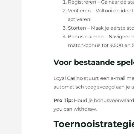
Registreren – Ga naar de st
Verifiëren – Voltooi de ident
activeren.
Storten – Maak je eerste s
Bonus claimen – Navigeer na
match‑bonus tot €500 en 50 
Voor bestaande spel
Loyal Casino stuurt een e‑mail me
automatisch toegevoegd aan je a
Pro Tip:
Houd je bonusvoorwaarden
you can withdraw.
Toernooistrategi