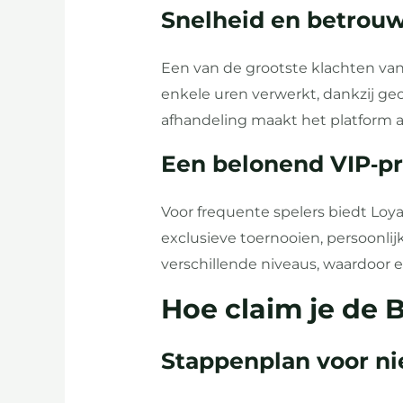
Snelheid en betrou
Een van de grootste klachten van 
enkele uren verwerkt, dankzij ge
afhandeling maakt het platform aa
Een belonend VIP‑
Voor frequente spelers biedt Loy
exclusieve toernooien, persoonl
verschillende niveaus, waardoor e
Hoe claim je de B
Stappenplan voor ni