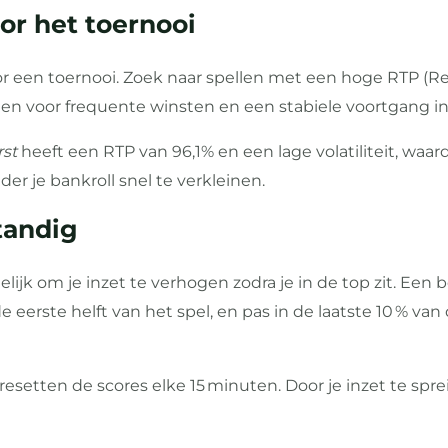
oor het toernooi
oor een toernooi. Zoek naar spellen met een hoge RTP (Re
rgen voor frequente winsten en een stabiele voortgang in
rst
heeft een RTP van 96,1% en een lage volatiliteit, waar
er je bankroll snel te verkleinen.
tandig
delijk om je inzet te verhogen zodra je in de top zit. Een 
erste helft van het spel, en pas in de laatste 10 % van 
esetten de scores elke 15 minuten. Door je inzet te sprei