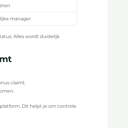
ieten
nlijke manager
tus. Alles wordt duidelijk
omt
nus claimt.
tkomen.
platform. Dit helpt je om controle