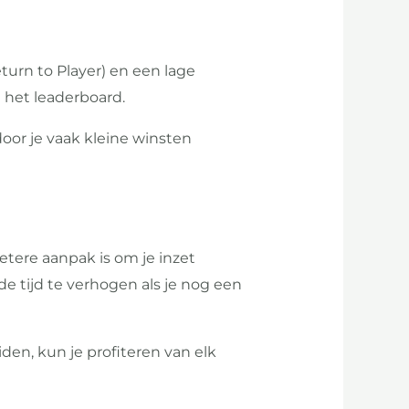
turn to Player) en een lage
 het leaderboard.
door je vaak kleine winsten
betere aanpak is om je inzet
de tijd te verhogen als je nog een
den, kun je profiteren van elk