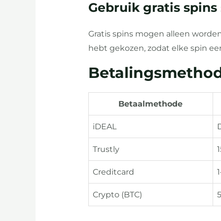
Gebruik gratis spins
Gratis spins mogen alleen worden 
hebt gekozen, zodat elke spin een
Betalingsmethod
Betaalmethode
iDEAL
D
Trustly
Creditcard
1
Crypto (BTC)