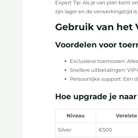
Expert Tip: Als je van plan bent 
zijn lager en de verwerkingstijd is
Gebruik van het 
Voordelen voor toer
Exclusieve toernooien: All
Snellere uitbetalingen: VIP
Persoonlijke support: Een 
Hoe upgrade je naar
Niveau
Vereiste
Silver
€500