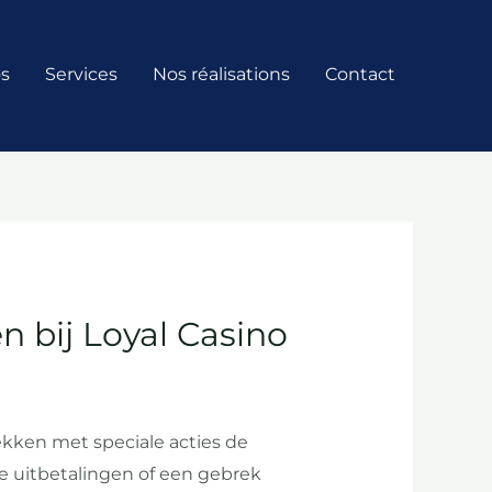
os
Services
Nos réalisations
Contact
n bij Loyal Casino
rekken met speciale acties de
ge uitbetalingen of een gebrek