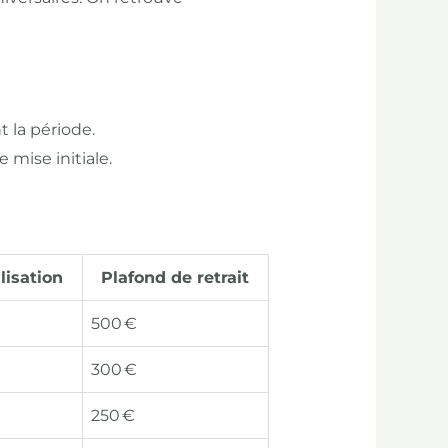
 la période.
 mise initiale.
ilisation
Plafond de retrait
500 €
300 €
250 €