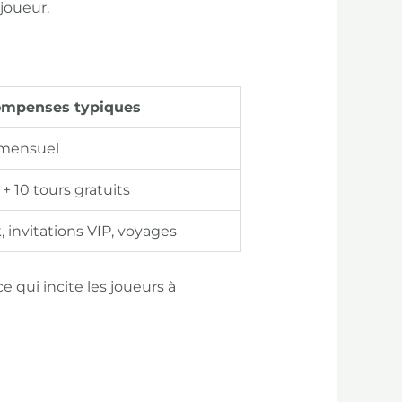
joueur.
mpenses typiques
 mensuel
+ 10 tours gratuits
 invitations VIP, voyages
 qui incite les joueurs à