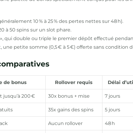
généralement 10 % à 25 % des pertes nettes sur 48 h).
20 à 50 spins sur un slot phare.
, qui double ou triple le premier dépôt effectué pendant
une petite somme (0,5 € à 5 €) offerte sans condition de
comparatives
e de bonus
Rollover requis
Délai d’ut
t jusqu’à 200 €
30x bonus + mise
7 jours
atuits
35x gains des spins
5 jours
back
Aucun rollover
48 h