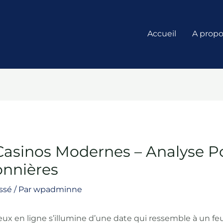
Accueil
A prop
 Casinos Modernes – Analyse P
onnières
ssé
/ Par
wpadminne
eux en ligne s’illumine d’une date qui ressemble à un feu