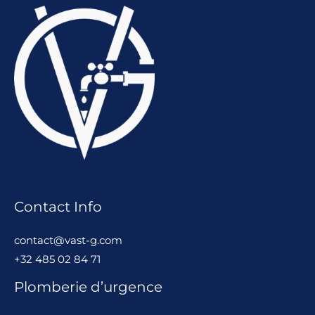
Contact Info
contact@vast-g.com
+32 485 02 84 71
Plomberie d’urgence