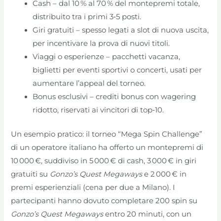
Cash – dal 10 % al 70 % del montepremi totale,
distribuito tra i primi 3‑5 posti.
Giri gratuiti – spesso legati a slot di nuova uscita,
per incentivare la prova di nuovi titoli.
Viaggi o esperienze – pacchetti vacanza,
biglietti per eventi sportivi o concerti, usati per
aumentare l’appeal del torneo.
Bonus esclusivi – crediti bonus con wagering
ridotto, riservati ai vincitori di top‑10.
Un esempio pratico: il torneo “Mega Spin Challenge”
di un operatore italiano ha offerto un montepremi di
10 000 €, suddiviso in 5 000 € di cash, 3 000 € in giri
gratuiti su
Gonzo’s Quest Megaways
e 2 000 € in
premi esperienziali (cena per due a Milano). I
partecipanti hanno dovuto completare 200 spin su
Gonzo’s Quest Megaways
entro 20 minuti, con un