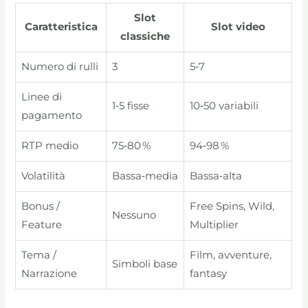
Slot
Caratteristica
Slot video
classiche
Numero di rulli
3
5‑7
Linee di
1‑5 fisse
10‑50 variabili
pagamento
RTP medio
75‑80 %
94‑98 %
Volatilità
Bassa‑media
Bassa‑alta
Bonus /
Free Spins, Wild,
Nessuno
Feature
Multiplier
Tema /
Film, avventure,
Simboli base
Narrazione
fantasy