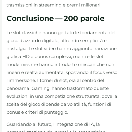
trasmissioni in streaming e premi milionari.
Conclusione — 200 parole
Le slot classiche hanno gettato le fondamenta del
gioco d’azzardo digitale, offrendo semplicità e
nostalgia. Le slot video hanno aggiunto narrazione,
grafica HD e bonus complessi, mentre le slot
modernissime hanno introdotto meccaniche non
lineari e realtà aumentata, spostando il focus verso
l’immersione. I tornei di slot, ora al centro del
panorama iGaming, hanno trasformato queste
evoluzioni in una competizione strutturata, dove la
scelta del gioco dipende da volatilità, funzioni di
bonus e criteri di punteggio.
Guardando al futuro, l’integrazione di IA, la