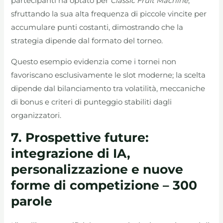
partecipanti ha optato per
Classic Fruit Machine
,
sfruttando la sua alta frequenza di piccole vincite per
accumulare punti costanti, dimostrando che la
strategia dipende dal formato del torneo.
Questo esempio evidenzia come i tornei non
favoriscano esclusivamente le slot moderne; la scelta
dipende dal bilanciamento tra volatilità, meccaniche
di bonus e criteri di punteggio stabiliti dagli
organizzatori.
7. Prospettive future:
integrazione di IA,
personalizzazione e nuove
forme di competizione – 300
parole