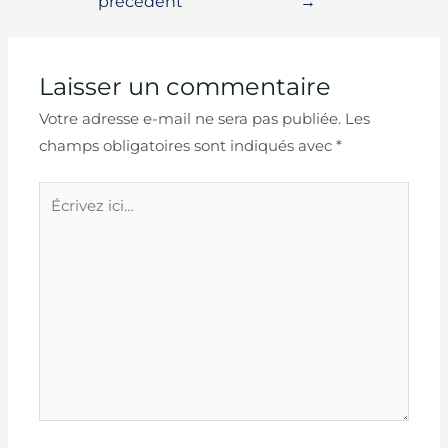
précédent
→
l’article
Laisser un commentaire
Votre adresse e-mail ne sera pas publiée.
Les
champs obligatoires sont indiqués avec
*
Écrivez
ici…