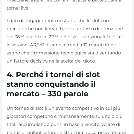
macchine, interagire con altri avatar e partecipare a
tornei live.
I dati di engagement mostrano che le slot con
meccaniche non lineari hanno un tasso di ritenzione
del 38 % rispetto al 27 % delle slot tradizionali. Inoltre,
le sessioni AR/VR durano in media 12 minuti in più,
segno che l’immersione tecnologica sta diventando
un fattore decisivo nella scelta del gioco.
4. Perché i tornei di slot
stanno conquistando il
mercato – 330 parole
Un torneo di slot è un evento competitivo in cui più
giocatori competono simultaneamente su uno o più
titoli, accumulando punti in base a vincite, volate di
bonus o moltiplicatori. La struttura tipica prevede una