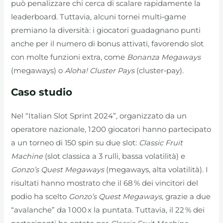
può penalizzare chi cerca di scalare rapidamente la
leaderboard. Tuttavia, alcuni tornei multi‑game
premiano la diversità: i giocatori guadagnano punti
anche per il numero di bonus attivati, favorendo slot
con molte funzioni extra, come
Bonanza Megaways
(megaways) o
Aloha! Cluster Pays
(cluster‑pay).
Caso studio
Nel “Italian Slot Sprint 2024”, organizzato da un
operatore nazionale, 1 200 giocatori hanno partecipato
a un torneo di 150 spin su due slot:
Classic Fruit
Machine
(slot classica a 3 rulli, bassa volatilità) e
Gonzo’s Quest Megaways
(megaways, alta volatilità). I
risultati hanno mostrato che il 68 % dei vincitori del
podio ha scelto
Gonzo’s Quest Megaways
, grazie a due
“avalanche” da 1 000 x la puntata. Tuttavia, il 22 % dei