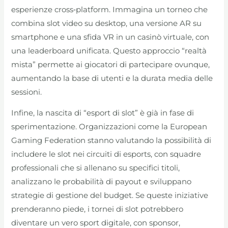
esperienze cross‑platform. Immagina un torneo che
combina slot video su desktop, una versione AR su
smartphone e una sfida VR in un casinò virtuale, con
una leaderboard unificata. Questo approccio “realtà
mista” permette ai giocatori di partecipare ovunque,
aumentando la base di utenti e la durata media delle
sessioni.
Infine, la nascita di “esport di slot” è già in fase di
sperimentazione. Organizzazioni come la European
Gaming Federation stanno valutando la possibilità di
includere le slot nei circuiti di esports, con squadre
professionali che si allenano su specifici titoli,
analizzano le probabilità di payout e sviluppano
strategie di gestione del budget. Se queste iniziative
prenderanno piede, i tornei di slot potrebbero
diventare un vero sport digitale, con sponsor,