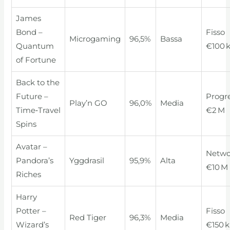
James
Bond –
Fisso
Microgaming
96,5%
Bassa
Quantum
€100 
of Fortune
Back to the
Future –
Progr
Play’n GO
96,0%
Media
Time‑Travel
€2 M
Spins
Avatar –
Netwo
Pandora’s
Yggdrasil
95,9%
Alta
€10 M
Riches
Harry
Potter –
Fisso
Red Tiger
96,3%
Media
Wizard’s
€150 k