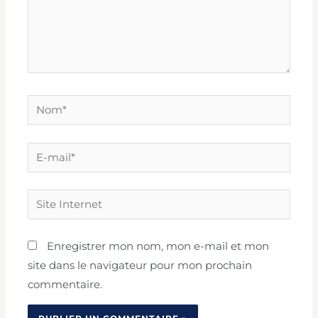
Nom*
E-
mail*
Site
Internet
Enregistrer mon nom, mon e-mail et mon
site dans le navigateur pour mon prochain
commentaire.