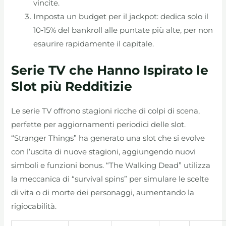
vincite.
Imposta un budget per il jackpot: dedica solo il
10‑15% del bankroll alle puntate più alte, per non
esaurire rapidamente il capitale.
Serie TV che Hanno Ispirato le
Slot più Redditizie
Le serie TV offrono stagioni ricche di colpi di scena,
perfette per aggiornamenti periodici delle slot.
“Stranger Things” ha generato una slot che si evolve
con l’uscita di nuove stagioni, aggiungendo nuovi
simboli e funzioni bonus. “The Walking Dead” utilizza
la meccanica di “survival spins” per simulare le scelte
di vita o di morte dei personaggi, aumentando la
rigiocabilità.