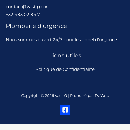
contact@vast-g.com
+32 485 02 84 71
Plomberie d’urgence
Nous sommes ouvert 24/7 pour les appel d’urgence
Liens utiles
Politique de Confidentialité
Copyright © 2026 Vast-G | Propulsé par
DaWeb