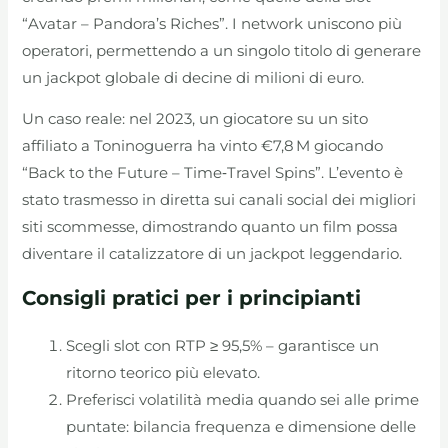
“Avatar – Pandora’s Riches”. I network uniscono più
operatori, permettendo a un singolo titolo di generare
un jackpot globale di decine di milioni di euro.
Un caso reale: nel 2023, un giocatore su un sito
affiliato a Toninoguerra ha vinto €7,8 M giocando
“Back to the Future – Time‑Travel Spins”. L’evento è
stato trasmesso in diretta sui canali social dei migliori
siti scommesse, dimostrando quanto un film possa
diventare il catalizzatore di un jackpot leggendario.
Consigli pratici per i principianti
Scegli slot con RTP ≥ 95,5% – garantisce un
ritorno teorico più elevato.
Preferisci volatilità media quando sei alle prime
puntate: bilancia frequenza e dimensione delle