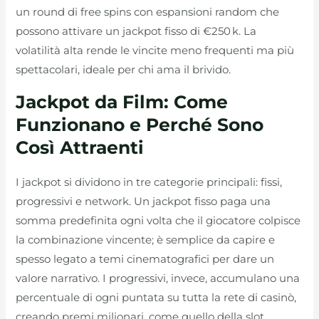
un round di free spins con espansioni random che
possono attivare un jackpot fisso di €250 k. La
volatilità alta rende le vincite meno frequenti ma più
spettacolari, ideale per chi ama il brivido.
Jackpot da Film: Come
Funzionano e Perché Sono
Così Attraenti
I jackpot si dividono in tre categorie principali: fissi,
progressivi e network. Un jackpot fisso paga una
somma predefinita ogni volta che il giocatore colpisce
la combinazione vincente; è semplice da capire e
spesso legato a temi cinematografici per dare un
valore narrativo. I progressivi, invece, accumulano una
percentuale di ogni puntata su tutta la rete di casinò,
creando premi milionari, come quello della slot