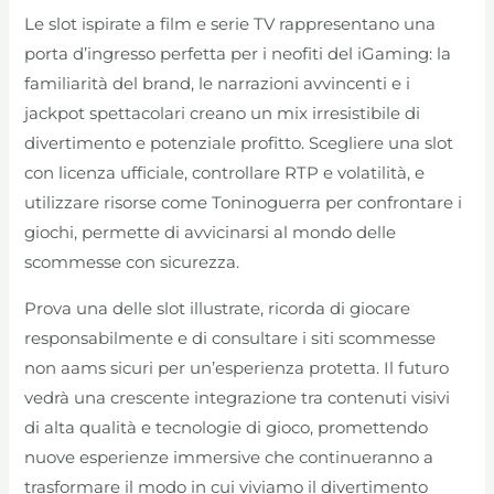
Le slot ispirate a film e serie TV rappresentano una
porta d’ingresso perfetta per i neofiti del iGaming: la
familiarità del brand, le narrazioni avvincenti e i
jackpot spettacolari creano un mix irresistibile di
divertimento e potenziale profitto. Scegliere una slot
con licenza ufficiale, controllare RTP e volatilità, e
utilizzare risorse come Toninoguerra per confrontare i
giochi, permette di avvicinarsi al mondo delle
scommesse con sicurezza.
Prova una delle slot illustrate, ricorda di giocare
responsabilmente e di consultare i siti scommesse
non aams sicuri per un’esperienza protetta. Il futuro
vedrà una crescente integrazione tra contenuti visivi
di alta qualità e tecnologie di gioco, promettendo
nuove esperienze immersive che continueranno a
trasformare il modo in cui viviamo il divertimento