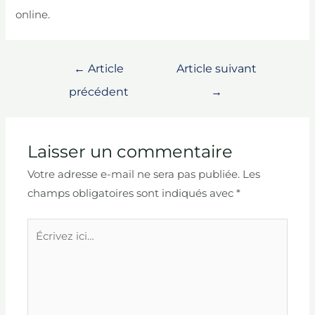
online.
Navigation
←
Article
Article suivant
de
précédent
→
l’article
Laisser un commentaire
Votre adresse e-mail ne sera pas publiée.
Les
champs obligatoires sont indiqués avec
*
Écrivez
ici…