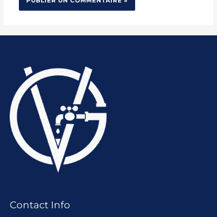
Contact Info