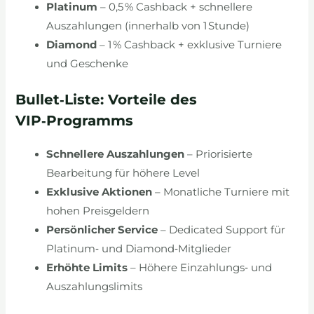
Platinum
– 0,5 % Cashback + schnellere
Auszahlungen (innerhalb von 1 Stunde)
Diamond
– 1 % Cashback + exklusive Turniere
und Geschenke
Bullet‑Liste: Vorteile des
VIP‑Programms
Schnellere Auszahlungen
– Priorisierte
Bearbeitung für höhere Level
Exklusive Aktionen
– Monatliche Turniere mit
hohen Preisgeldern
Persönlicher Service
– Dedicated Support für
Platinum‑ und Diamond‑Mitglieder
Erhöhte Limits
– Höhere Einzahlungs‑ und
Auszahlungslimits