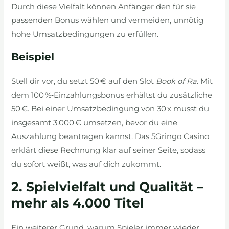
Durch diese Vielfalt können Anfänger den für sie
passenden Bonus wählen und vermeiden, unnötig
hohe Umsatzbedingungen zu erfüllen.
Beispiel
Stell dir vor, du setzt 50 € auf den Slot
Book of Ra
. Mit
dem 100 %‑Einzahlungsbonus erhältst du zusätzliche
50 €. Bei einer Umsatzbedingung von 30 x musst du
insgesamt 3.000 € umsetzen, bevor du eine
Auszahlung beantragen kannst. Das 5Gringo Casino
erklärt diese Rechnung klar auf seiner Seite, sodass
du sofort weißt, was auf dich zukommt.
2. Spielvielfalt und Qualität –
mehr als 4.000 Titel
Ein weiterer Grund, warum Spieler immer wieder