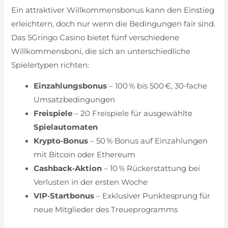
Ein attraktiver Willkommensbonus kann den Einstieg
erleichtern, doch nur wenn die Bedingungen fair sind.
Das 5Gringo Casino bietet fünf verschiedene
Willkommensboni, die sich an unterschiedliche
Spielertypen richten:
Einzahlungsbonus
– 100 % bis 500 €, 30‑fache
Umsatzbedingungen
Freispiele
– 20 Freispiele für ausgewählte
Spielautomaten
Krypto‑Bonus
– 50 % Bonus auf Einzahlungen
mit Bitcoin oder Ethereum
Cashback‑Aktion
– 10 % Rückerstattung bei
Verlusten in der ersten Woche
VIP‑Startbonus
– Exklusiver Punktesprung für
neue Mitglieder des Treueprogramms