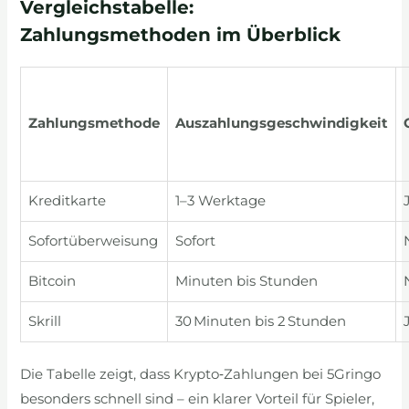
Vergleichstabelle:
Zahlungsmethoden im Überblick
Zahlungsmethode
Auszahlungsgeschwindigkeit
Kreditkarte
1–3 Werktage
Sofortüberweisung
Sofort
Bitcoin
Minuten bis Stunden
Skrill
30 Minuten bis 2 Stunden
Die Tabelle zeigt, dass Krypto‑Zahlungen bei 5Gringo
besonders schnell sind – ein klarer Vorteil für Spieler,