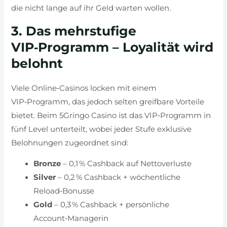
die nicht lange auf ihr Geld warten wollen.
3. Das mehrstufige
VIP‑Programm – Loyalität wird
belohnt
Viele Online‑Casinos locken mit einem
VIP‑Programm, das jedoch selten greifbare Vorteile
bietet. Beim 5Gringo Casino ist das VIP‑Programm in
fünf Level unterteilt, wobei jeder Stufe exklusive
Belohnungen zugeordnet sind:
Bronze
– 0,1 % Cashback auf Nettoverluste
Silver
– 0,2 % Cashback + wöchentliche
Reload‑Bonusse
Gold
– 0,3 % Cashback + persönliche
Account‑Managerin