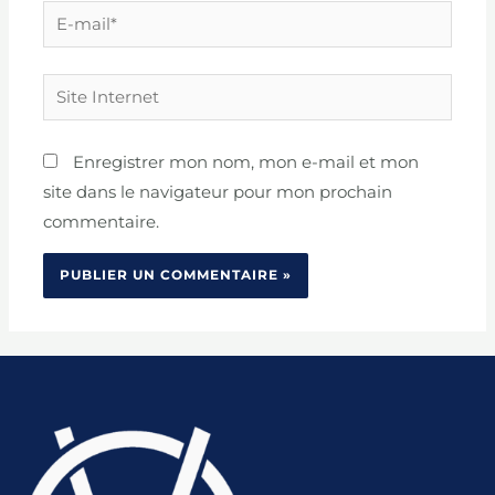
E-
mail*
Site
Internet
Enregistrer mon nom, mon e-mail et mon
site dans le navigateur pour mon prochain
commentaire.