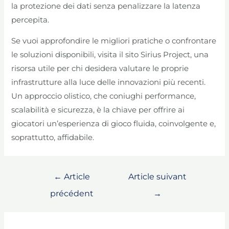
la protezione dei dati senza penalizzare la latenza
percepita.
Se vuoi approfondire le migliori pratiche o confrontare
le soluzioni disponibili, visita il sito Sirius Project, una
risorsa utile per chi desidera valutare le proprie
infrastrutture alla luce delle innovazioni più recenti.
Un approccio olistico, che coniughi performance,
scalabilità e sicurezza, è la chiave per offrire ai
giocatori un’esperienza di gioco fluida, coinvolgente e,
soprattutto, affidabile.
Navigation
←
Article
Article suivant
de
précédent
→
l’article