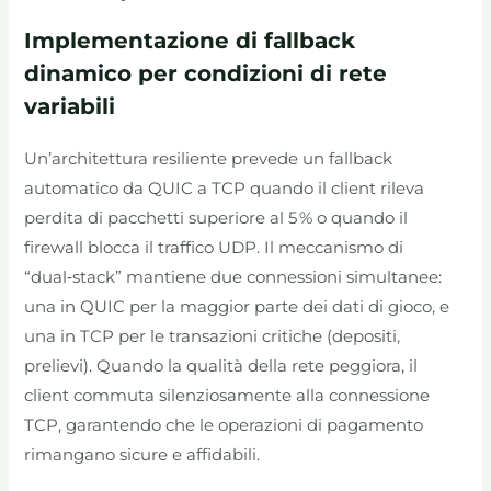
Implementazione di fallback
dinamico per condizioni di rete
variabili
Un’architettura resiliente prevede un fallback
automatico da QUIC a TCP quando il client rileva
perdita di pacchetti superiore al 5 % o quando il
firewall blocca il traffico UDP. Il meccanismo di
“dual‑stack” mantiene due connessioni simultanee:
una in QUIC per la maggior parte dei dati di gioco, e
una in TCP per le transazioni critiche (depositi,
prelievi). Quando la qualità della rete peggiora, il
client commuta silenziosamente alla connessione
TCP, garantendo che le operazioni di pagamento
rimangano sicure e affidabili.