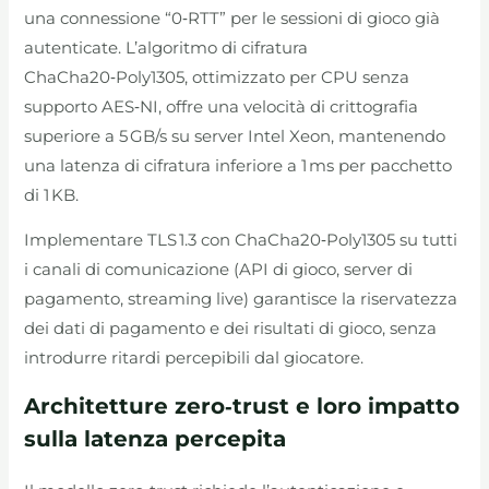
una connessione “0‑RTT” per le sessioni di gioco già
autenticate. L’algoritmo di cifratura
ChaCha20‑Poly1305, ottimizzato per CPU senza
supporto AES‑NI, offre una velocità di crittografia
superiore a 5 GB/s su server Intel Xeon, mantenendo
una latenza di cifratura inferiore a 1 ms per pacchetto
di 1 KB.
Implementare TLS 1.3 con ChaCha20‑Poly1305 su tutti
i canali di comunicazione (API di gioco, server di
pagamento, streaming live) garantisce la riservatezza
dei dati di pagamento e dei risultati di gioco, senza
introdurre ritardi percepibili dal giocatore.
Architetture zero‑trust e loro impatto
sulla latenza percepita