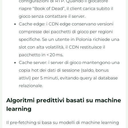
configurazioni di RTP. Quando il giocatore
riapre “Book of Dead”, il client carica subito il
gioco senza contattare il server.
Cache edge: i CDN edge conservano versioni
compresse dei pacchetti di gioco per regioni
specifiche. Se un utente in Polonia richiede una
slot con alta volatilità, il CDN restituisce il
pacchetto in < 20 ms.
Cache server: i server di gioco mantengono una
copia hot dei dati di sessione (saldo, bonus
attivi) per 5 minuti, evitando query al database
relazionale.
Algoritmi predittivi basati su machine
learning
Il pre‑fetching si basa su modelli di machine learning