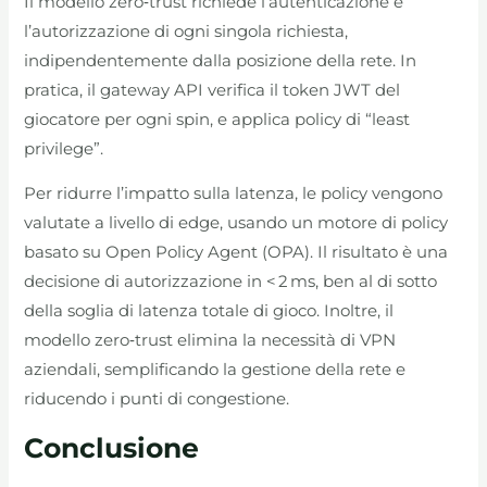
Il modello zero‑trust richiede l’autenticazione e
l’autorizzazione di ogni singola richiesta,
indipendentemente dalla posizione della rete. In
pratica, il gateway API verifica il token JWT del
giocatore per ogni spin, e applica policy di “least
privilege”.
Per ridurre l’impatto sulla latenza, le policy vengono
valutate a livello di edge, usando un motore di policy
basato su Open Policy Agent (OPA). Il risultato è una
decisione di autorizzazione in < 2 ms, ben al di sotto
della soglia di latenza totale di gioco. Inoltre, il
modello zero‑trust elimina la necessità di VPN
aziendali, semplificando la gestione della rete e
riducendo i punti di congestione.
Conclusione