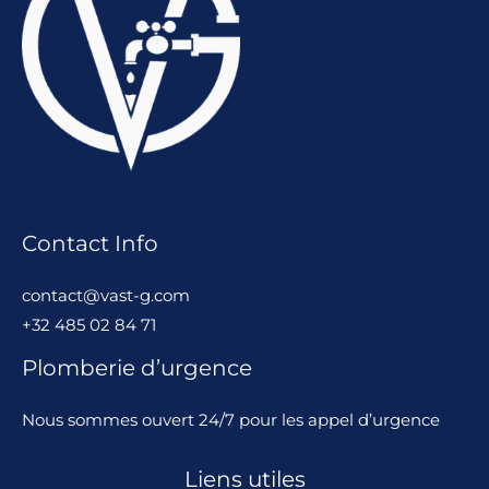
Contact Info
contact@vast-g.com
+32 485 02 84 71
Plomberie d’urgence
Nous sommes ouvert 24/7 pour les appel d’urgence
Liens utiles