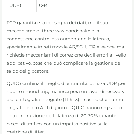
UDP)
0‑RTT
TCP garantisce la consegna dei dati, ma il suo
meccanismo di three‑way handshake e la
congestione controllata aumentano la latenza,
specialmente in reti mobile 4G/5G. UDP è veloce, ma
richiede meccanismi di correzione degli errori a livello
applicativo, cosa che può complicare la gestione del
saldo del giocatore.
QUIC combina il meglio di entrambi: utilizza UDP per
ridurre i round‑trip, ma incorpora un layer di recovery
e di crittografia integrato (TLS 1.3). I casinò che hanno
migrato le loro API di gioco a QUIC hanno registrato
una diminuzione della latenza di 20‑30 % durante i
picchi di traffico, con un impatto positivo sulle
metriche di jitter.