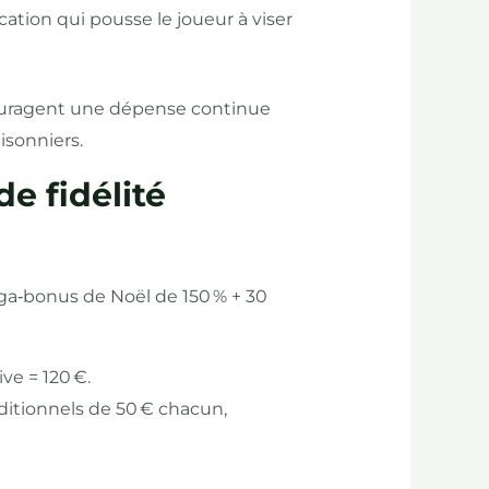
cation qui pousse le joueur à viser
ncouragent une dépense continue
isonniers.
e fidélité
méga‑bonus de Noël de 150 % + 30
ve = 120 €.
ditionnels de 50 € chacun,