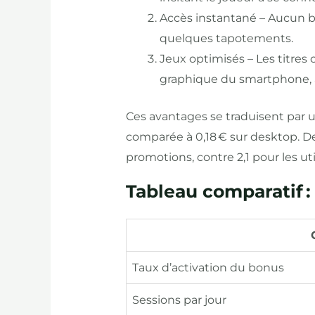
Accès instantané – Aucun be
quelques tapotements.
Jeux optimisés – Les titr
graphique du smartphone, 
Ces avantages se traduisent par 
comparée à 0,18 € sur desktop. De
promotions, contre 2,1 pour les ut
Tableau comparatif 
Taux d’activation du bonus
Sessions par jour