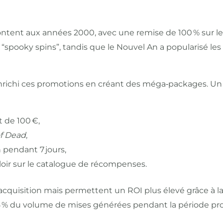
ntent aux années 2000, avec une remise de 100 % sur le
s “spooky spins”, tandis que le Nouvel An a popularisé les
enrichi ces promotions en créant des méga‑packages. U
 de 100 €,
f Dead
,
 pendant 7 jours,
aloir sur le catalogue de récompenses.
cquisition mais permettent un ROI plus élevé grâce à l
 % du volume de mises générées pendant la période pro