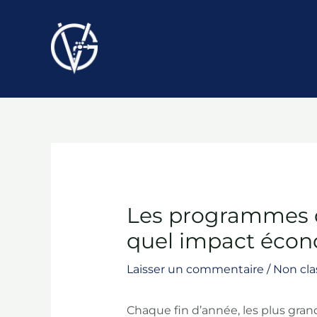
Aller
au
contenu
Les programmes de
quel impact écon
Laisser un commentaire
/
Non cla
Chaque fin d’année, les plus gra