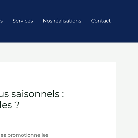
os
Services
Nos réalisations
Contact
s saisonnels :
es ?
nes promotionnelles