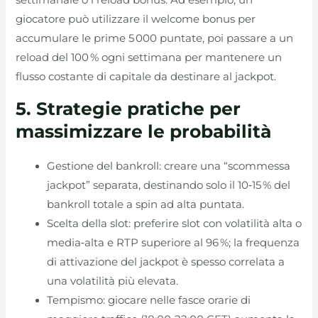
settimanale o i reload bonus. Ad esempio, un
giocatore può utilizzare il welcome bonus per
accumulare le prime 5 000 puntate, poi passare a un
reload del 100 % ogni settimana per mantenere un
flusso costante di capitale da destinare al jackpot.
5. Strategie pratiche per
massimizzare le probabilità
Gestione del bankroll: creare una “scommessa
jackpot” separata, destinando solo il 10‑15 % del
bankroll totale a spin ad alta puntata.
Scelta della slot: preferire slot con volatilità alta o
media‑alta e RTP superiore al 96 %; la frequenza
di attivazione del jackpot è spesso correlata a
una volatilità più elevata.
Tempismo: giocare nelle fasce orarie di