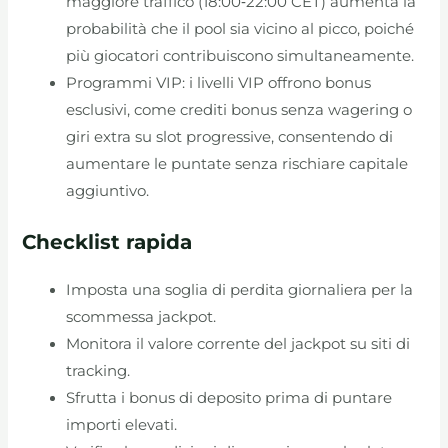
maggiore traffico (18:00‑22:00 CET) aumenta la
probabilità che il pool sia vicino al picco, poiché
più giocatori contribuiscono simultaneamente.
Programmi VIP: i livelli VIP offrono bonus
esclusivi, come crediti bonus senza wagering o
giri extra su slot progressive, consentendo di
aumentare le puntate senza rischiare capitale
aggiuntivo.
Checklist rapida
Imposta una soglia di perdita giornaliera per la
scommessa jackpot.
Monitora il valore corrente del jackpot su siti di
tracking.
Sfrutta i bonus di deposito prima di puntare
importi elevati.