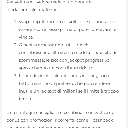
Per valutare il valore reale di un bonus è
fondamentale analizzare:
Wagering: il numero di volte che il bonus deve
essere scommesso prima di poter prelevare le
vincite.
Giochi ammessi: non tutti i giochi
contribuiscono allo stesso modo al requisito di
scommessa; le slot con jackpot progressivo
spesso hanno un contributo ridotto.
Limiti di vincita: alcuni bonus impongono un
tetto massimo di prelievo, che può rendere
inutile un jackpot di milioni se il limite è troppo
basso.
Una strategia consigliata è combinare un welcome
bonus con promozioni ricorrenti, come il cashback