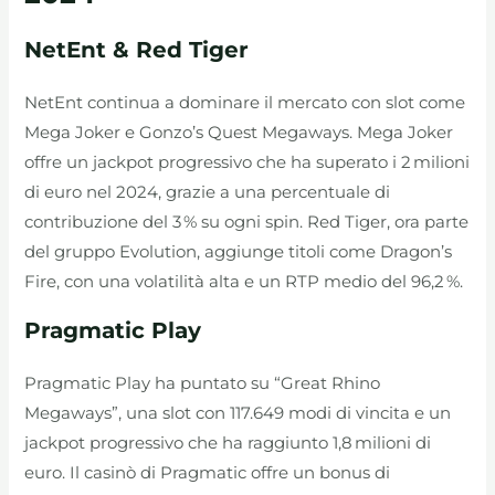
NetEnt & Red Tiger
NetEnt continua a dominare il mercato con slot come
Mega Joker e Gonzo’s Quest Megaways. Mega Joker
offre un jackpot progressivo che ha superato i 2 milioni
di euro nel 2024, grazie a una percentuale di
contribuzione del 3 % su ogni spin. Red Tiger, ora parte
del gruppo Evolution, aggiunge titoli come Dragon’s
Fire, con una volatilità alta e un RTP medio del 96,2 %.
Pragmatic Play
Pragmatic Play ha puntato su “Great Rhino
Megaways”, una slot con 117.649 modi di vincita e un
jackpot progressivo che ha raggiunto 1,8 milioni di
euro. Il casinò di Pragmatic offre un bonus di