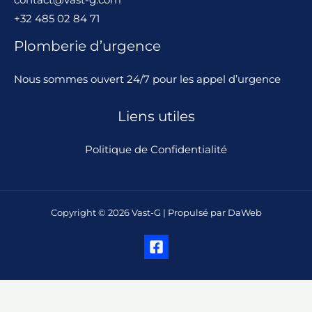
+32 485 02 84 71
Plomberie d’urgence
Nous sommes ouvert 24/7 pour les appel d’urgence
Liens utiles
Politique de Confidentialité
Copyright © 2026 Vast-G | Propulsé par
DaWeb