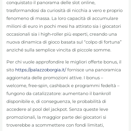
conquistato il panorama delle slot online,
trasformandosi da curiosità di nicchia a vero e proprio
fenomeno di massa. La loro capacità di accumulare
milioni di euro in pochi mesi ha attirato sia i giocatori
occasionali sia i high‑roller più esperti, creando una
nuova dinamica di gioco basata sul “colpo di fortuna”
anziché sulla semplice vincita di piccole somme.
Per chi vuole approfondire le migliori offerte bonus, il
sito
https://palazzoborgia.it/
fornisce una panoramica
aggiornata delle promozioni attive. I bonus –
welcome, free‑spin, cashback e programmi fedeltà –
fungono da catalizzatore: aumentano il bankroll
disponibile e, di conseguenza, le probabilità di
accedere al pool del jackpot. Senza queste leve
promozionali, la maggior parte dei giocatori si
troverebbe a scommettere con fondi limitati,