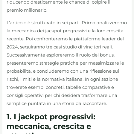
riducendo drasticamente le chance di colpire il
premio milionario.
L’articolo è strutturato in sei parti. Prima analizzeremo
la meccanica dei jackpot progressivi e la loro crescita
recente. Poi confronteremo le piattaforme leader del
2024, seguiranno tre casi studio di vincitori reali.
Successivamente esploreremo il ruolo dei bonus,
presenteremo strategie pratiche per massimizzare le
probabilità, e concluderemo con una riflessione sui
rischi, i miti e la normativa italiana. In ogni sezione
troverete esempi concreti, tabelle comparative e
consigli operativi per chi desidera trasformare una
semplice puntata in una storia da raccontare.
1. I jackpot progressivi:
meccanica, crescita e