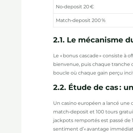
No‑deposit 20 €
Match‑deposit 200 %
2.1. Le mécanisme d
Le « bonus cascade » consiste à of
bienvenue, puis chaque tranche de
boucle où chaque gain perçu incit
2.2. Étude de cas : 
Un casino européen a lancé une c
match‑deposit et 100 tours gratui
jackpots remportés est passé de 12
sentiment d’« avantage immédiat 