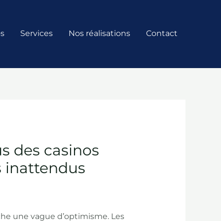
os
Services
Nos réalisations
Contact
s des casinos
s inattendus
nche une vague d’optimisme. Les