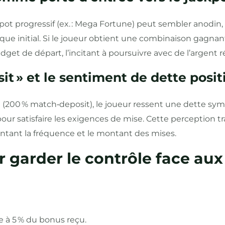
kpot progressif (ex. : Mega Fortune) peut sembler anodin, 
isque initial. Si le joueur obtient une combinaison gagn
et de départ, l’incitant à poursuivre avec de l’argent r
it » et le sentiment de dette posit
(200 % match‑deposit), le joueur ressent une dette symbol
ur satisfaire les exigences de mise. Cette perception 
tant la fréquence et le montant des mises.
r garder le contrôle face aux 
e à 5 % du bonus reçu.