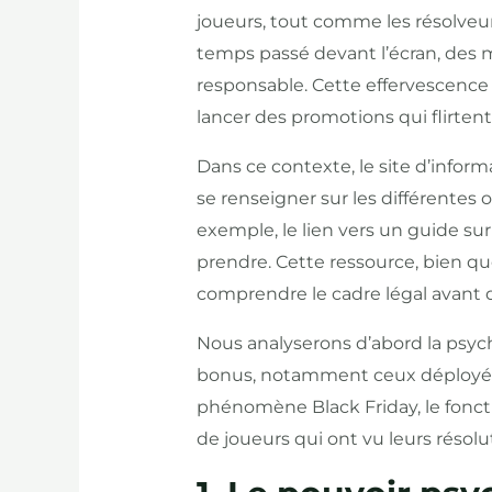
joueurs, tout comme les résolveur
temps passé devant l’écran, des
responsable. Cette effervescence 
lancer des promotions qui flirtent 
Dans ce contexte, le site d’infor
se renseigner sur les différentes o
exemple, le lien vers un guide sur
prendre. Cette ressource, bien que
comprendre le cadre légal avant d
Nous analyserons d’abord la psych
bonus, notamment ceux déployés lo
phénomène Black Friday, le fonct
de joueurs qui ont vu leurs résolu