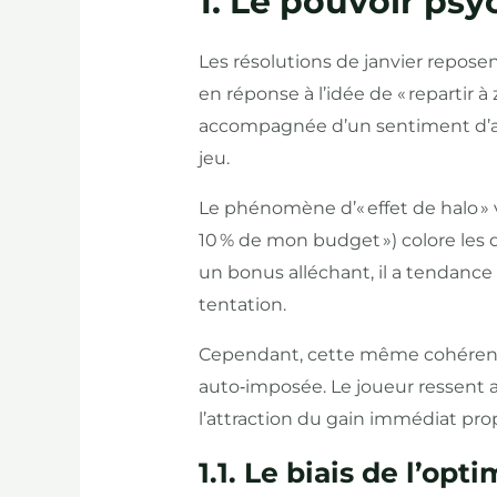
1. Le pouvoir ps
Les résolutions de janvier repose
en réponse à l’idée de « repartir 
accompagnée d’un sentiment d’auto
jeu.
Le phénomène d’« effet de halo » 
10 % de mon budget ») colore les déc
un bonus alléchant, il a tendanc
tentation.
Cependant, cette même cohérence
auto‑imposée. Le joueur ressent alor
l’attraction du gain immédiat prop
1.1. Le biais de l’op