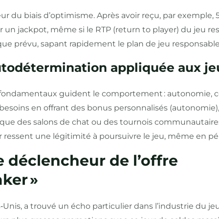
 du biais d’optimisme. Après avoir reçu, par exemple, 50
un jackpot, même si le RTP (return to player) du jeu re
que prévu, sapant rapidement le plan de jeu responsable
’autodétermination appliquée aux j
ins fondamentaux guident le comportement : autonomie,
 besoins en offrant des bonus personnalisés (autonomie)
 que des salons de chat ou des tournois communautaire
eur ressent une légitimité à poursuivre le jeu, même en pé
le déclencheur de l’offre
ker »
‑Unis, a trouvé un écho particulier dans l’industrie du jeu