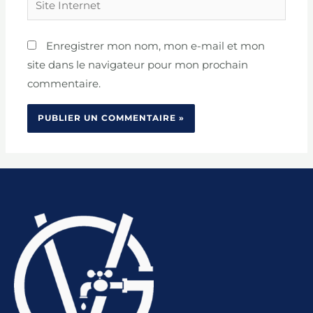
Internet
Enregistrer mon nom, mon e-mail et mon
site dans le navigateur pour mon prochain
commentaire.