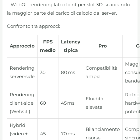
– WebGL rendering lato client per slot 3D, scaricando
la maggior parte del carico di calcolo dal server.
Confronto tra approcci:
FPS
Latency
Approccio
Pro
C
medio
tipica
Maggi
Rendering
Compatibilità
30
80 ms
consu
server‑side
ampia
band
Rendering
Richi
Fluidità
client‑side
60
45 ms
hardw
elevata
(WebGL)
poten
Hybrid
Bilanciamento
Comple
(video +
45
70 ms
risorse
sincro