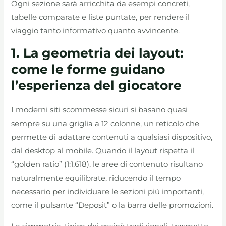
Ogni sezione sarà arricchita da esempi concreti,
tabelle comparate e liste puntate, per rendere il
viaggio tanto informativo quanto avvincente.
1. La geometria dei layout:
come le forme guidano
l’esperienza del giocatore
I moderni siti scommesse sicuri si basano quasi
sempre su una griglia a 12 colonne, un reticolo che
permette di adattare contenuti a qualsiasi dispositivo,
dal desktop al mobile. Quando il layout rispetta il
“golden ratio” (1:1,618), le aree di contenuto risultano
naturalmente equilibrate, riducendo il tempo
necessario per individuare le sezioni più importanti,
come il pulsante “Deposit” o la barra delle promozioni.