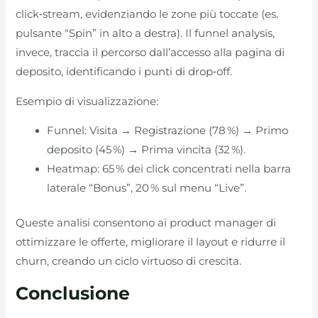
click‑stream, evidenziando le zone più toccate (es.
pulsante “Spin” in alto a destra). Il funnel analysis,
invece, traccia il percorso dall’accesso alla pagina di
deposito, identificando i punti di drop‑off.
Esempio di visualizzazione:
Funnel: Visita → Registrazione (78 %) → Primo
deposito (45 %) → Prima vincita (32 %).
Heatmap: 65 % dei click concentrati nella barra
laterale “Bonus”, 20 % sul menu “Live”.
Queste analisi consentono ai product manager di
ottimizzare le offerte, migliorare il layout e ridurre il
churn, creando un ciclo virtuoso di crescita.
Conclusione