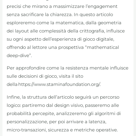
precisi che mirano a massimizzare l’engagement
senza sacrificare la chiarezza. In questo articolo
esploreremo come la matematica, dalla geometria
dei layout alle complessità della crittografia, influisce
su ogni aspetto dell’esperienza di gioco digitale,
offrendo al lettore una prospettiva “mathematical
deep‑dive”.
Per approfondire come la resistenza mentale influisce
sulle decisioni di gioco, visita il sito
della https://www.staminafoundation.org/.
Infine, la struttura dell’articolo seguirà un percorso
logico: partiremo dal design visivo, passeremo alle
probabilità percepite, analizzeremo gli algoritmi di
personalizzazione, per poi arrivare a latenza,
micro‑transazioni, sicurezza e metriche operative.