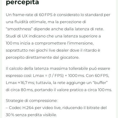
percepita
Un frame‑rate di 60 FPS è considerato lo standard per
una fluidità ottimale, ma la percezione di
“smoothness” dipende anche dalla latenza di rete.
Studi di UX indicano che una latenza superiore a
100 ms inizia a compromettere l’immersione,
soprattutto nei giochi live dealer dove il ritardo è
percepito direttamente dal giocatore.
Il calcolo della latenza massima tollerabile può essere
espresso così: Lmax = (1 / FPS) × 1000 ms. Con 60 FPS,
Lmax ≈ 16,7 ms; tuttavia, la rete aggiunge un “buffer”
di circa 80 ms, portando il valore pratico a circa 100 ms.
Strategie di compressione:
– Codec H.264 per video live, riducendo il bitrate del
30 % senza perdita visibile.