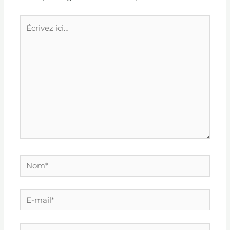
Écrivez
ici…
Nom*
E-
mail*
Site