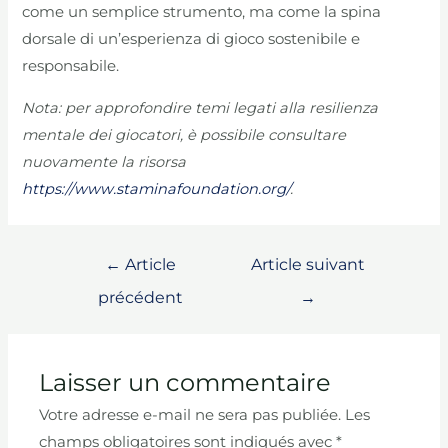
come un semplice strumento, ma come la spina
dorsale di un’esperienza di gioco sostenibile e
responsabile.
Nota: per approfondire temi legati alla resilienza
mentale dei giocatori, è possibile consultare
nuovamente la risorsa
https://www.staminafoundation.org/
.
Navigation
←
Article
Article suivant
de
précédent
→
l’article
Laisser un commentaire
Votre adresse e-mail ne sera pas publiée.
Les
champs obligatoires sont indiqués avec
*