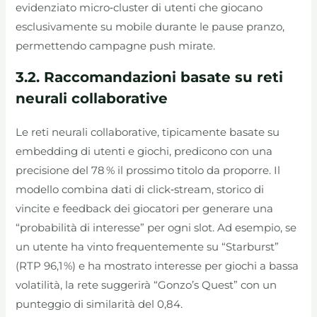
evidenziato micro‑cluster di utenti che giocano
esclusivamente su mobile durante le pause pranzo,
permettendo campagne push mirate.
3.2. Raccomandazioni basate su reti
neurali collaborative
Le reti neurali collaborative, tipicamente basate su
embedding di utenti e giochi, predicono con una
precisione del 78 % il prossimo titolo da proporre. Il
modello combina dati di click‑stream, storico di
vincite e feedback dei giocatori per generare una
“probabilità di interesse” per ogni slot. Ad esempio, se
un utente ha vinto frequentemente su “Starburst”
(RTP 96,1 %) e ha mostrato interesse per giochi a bassa
volatilità, la rete suggerirà “Gonzo’s Quest” con un
punteggio di similarità del 0,84.