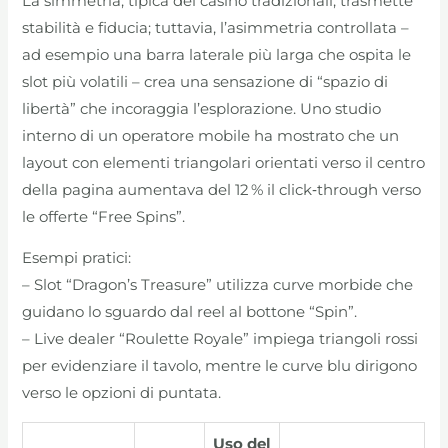
La simmetria, tipica dei casinò tradizionali, trasmette
stabilità e fiducia; tuttavia, l’asimmetria controllata –
ad esempio una barra laterale più larga che ospita le
slot più volatili – crea una sensazione di “spazio di
libertà” che incoraggia l’esplorazione. Uno studio
interno di un operatore mobile ha mostrato che un
layout con elementi triangolari orientati verso il centro
della pagina aumentava del 12 % il click‑through verso
le offerte “Free Spins”.
Esempi pratici:
– Slot “Dragon’s Treasure” utilizza curve morbide che
guidano lo sguardo dal reel al bottone “Spin”.
– Live dealer “Roulette Royale” impiega triangoli rossi
per evidenziare il tavolo, mentre le curve blu dirigono
verso le opzioni di puntata.
Uso del