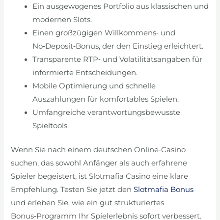
Ein ausgewogenes Portfolio aus klassischen und
modernen Slots.
Einen großzügigen Willkommens‑ und
No‑Deposit‑Bonus, der den Einstieg erleichtert.
Transparente RTP‑ und Volatilitätsangaben für
informierte Entscheidungen.
Mobile Optimierung und schnelle
Auszahlungen für komfortables Spielen.
Umfangreiche verantwortungsbewusste
Spieltools.
Wenn Sie nach einem deutschen Online‑Casino
suchen, das sowohl Anfänger als auch erfahrene
Spieler begeistert, ist Slotmafia Casino eine klare
Empfehlung. Testen Sie jetzt den
Slotmafia Bonus
und erleben Sie, wie ein gut strukturiertes
Bonus‑Programm Ihr Spielerlebnis sofort verbessert.