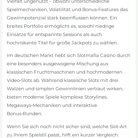
Vielfalt ungenutzt – obwohl unterschiedliche
Spielmechaniken, Volatilität und Bonus‑Features das
Gewinnpotenzial stark beeinflussen können. Ein
breites Portfolio ermöglicht es, sowohl niedrige
Einsätze für entspannte Sessions als auch
hochriskante Titel für große Jackpots zu wählen.
Im deutschen Markt hebt sich Slotmafia Casino durch
eine besonders ausgewogene Mischung aus
klassischen Fruchtmaschinen und hochmodernen
Video‑Slots ab. Während klassische Slots mit drei
Walzen und simplen Gewinnlinien vertraut wirken,
bieten moderne Spiele komplexe Storylines,
Megaways‑Mechaniken und interaktive
Bonus‑Runden.
Wenn Sie sich noch nicht sicher sind, welche Slot‑Art
zu Ihrem Spielstil passt, hilft ein kurzer Vergleich: