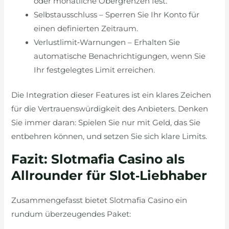
oder monatliche Obergrenzen fest.
Selbstausschluss – Sperren Sie Ihr Konto für
einen definierten Zeitraum.
Verlustlimit‑Warnungen – Erhalten Sie
automatische Benachrichtigungen, wenn Sie
Ihr festgelegtes Limit erreichen.
Die Integration dieser Features ist ein klares Zeichen
für die Vertrauenswürdigkeit des Anbieters. Denken
Sie immer daran: Spielen Sie nur mit Geld, das Sie
entbehren können, und setzen Sie sich klare Limits.
Fazit: Slotmafia Casino als
Allrounder für Slot‑Liebhaber
Zusammengefasst bietet Slotmafia Casino ein
rundum überzeugendes Paket: