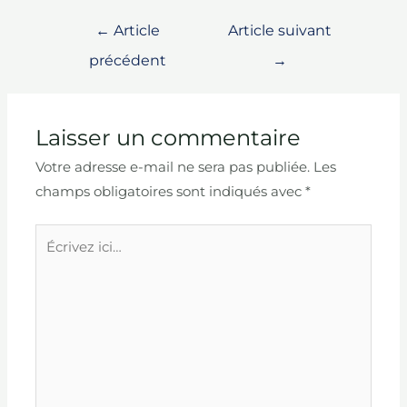
Navigation
←
Article
Article suivant
de
précédent
→
l’article
Laisser un commentaire
Votre adresse e-mail ne sera pas publiée.
Les
champs obligatoires sont indiqués avec
*
Écrivez
ici…