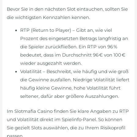
Bevor Sie in den nächsten Slot eintauchen, sollten Sie
die wichtigsten Kennzahlen kennen.
RTP (Return to Player) – Gibt an, wie viel
Prozent des eingesetzten Betrags langfristig an
die Spieler zurückfließen. Ein RTP von 96 %
bedeutet, dass im Durchschnitt 96 € von 100 €
wieder ausgezahlt werden.
Volatilität – Beschreibt, wie häufig und wie groß
die Gewinne ausfallen. Niedrige Volatilität liefert
häufig kleine Gewinne, hohe Volatilität führt
seltener, dafür aber größere Auszahlungen.
Im Slotmafia Casino finden Sie klare Angaben zu RTP
und Volatilität direkt im Spielinfo‑Panel. So können
Sie gezielt Slots auswählen, die zu Ihrem Risikoprofil
passen.