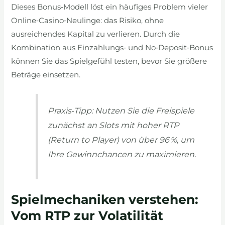
Dieses Bonus‑Modell löst ein häufiges Problem vieler
Online‑Casino‑Neulinge: das Risiko, ohne
ausreichendes Kapital zu verlieren. Durch die
Kombination aus Einzahlungs‑ und No‑Deposit‑Bonus
können Sie das Spielgefühl testen, bevor Sie größere
Beträge einsetzen.
Praxis‑Tipp: Nutzen Sie die Freispiele
zunächst an Slots mit hoher RTP
(Return to Player) von über 96 %, um
Ihre Gewinnchancen zu maximieren.
Spielmechaniken verstehen:
Vom RTP zur Volatilität