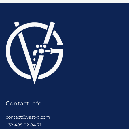
Contact Info
contact@vast-g.com
+32 485 02 84 71