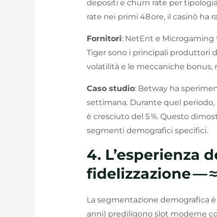
depositi e churn rate per tipolog
rate nei primi 48 ore, il casinò h
Fornitori
: NetEnt e Microgaming f
Tiger sono i principali produttori d
volatilità e le meccaniche bonus, r
Caso studio
: Betway ha speriment
settimana. Durante quel periodo, 
è cresciuto del 5 %. Questo dimost
segmenti demografici specifici.
4. L’esperienza 
fidelizzazione — ≈
La segmentazione demografica è f
anni) prediligono slot moderne co