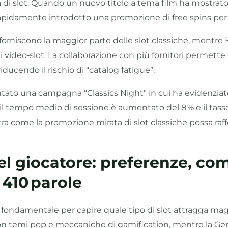
ia di slot. Quando un nuovo titolo a tema film ha mostra
a rapidamente introdotto una promozione di free spins per m
orniscono la maggior parte delle slot classiche, mentre 
i video‑slot. La collaborazione con più fornitori permette di 
iducendo il rischio di “catalog fatigue”.
ato una campagna “Classics Night” in cui ha evidenziato s
il tempo medio di sessione è aumentato del 8 % e il tasso
ra come la promozione mirata di slot classiche possa raffo
del giocatore: preferenze, c
 410 parole
ondamentale per capire quale tipo di slot attragga magg
n temi pop e meccaniche di gamification, mentre la Gen‑Z