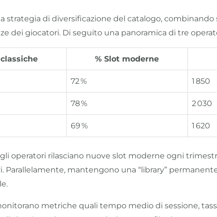
a strategia di diversificazione del catalogo, combinando
nze dei giocatori. Di seguito una panoramica di tre operato
 classiche
% Slot moderne
72 %
1 850
78 %
2 030
69 %
1 620
re gli operatori rilasciano nuove slot moderne ogni trimest
i. Parallelamente, mantengono una “library” permanente d
e.
 monitorano metriche quali tempo medio di sessione, tass