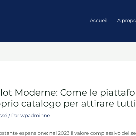
Accueil
A prop
 Slot Moderne: Come le piattaf
prio catalogo per attirare tutti 
ssé
/ Par
wpadminne
costante espansione: nel 2023 il valore complessivo del set