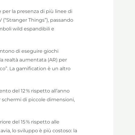
 per la presenza di più linee di
V (“Stranger Things”), passando
mboli wild espandibili e
tono di eseguire giochi
la realtà aumentata (AR) per
o”. La gamification è un altro
ento del 12 % rispetto all’anno
 schermi di piccole dimensioni,
ore del 15 % rispetto alle
via, lo sviluppo è più costoso: la