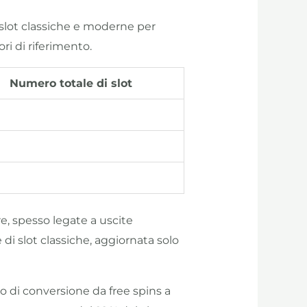
 slot classiche e moderne per
ri di riferimento.
Numero totale di slot
re, spesso legate a uscite
i slot classiche, aggiornata solo
o di conversione da free spins a