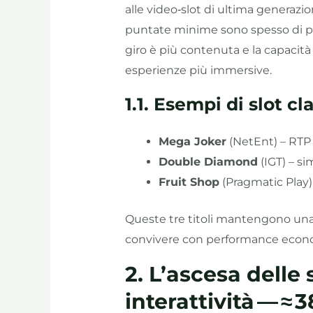
alle video‑slot di ultima generazio
puntate minime sono spesso di po
giro è più contenuta e la capacità 
esperienze più immersive.
1.1. Esempi di slot c
Mega Joker
(NetEnt) – RTP 9
Double Diamond
(IGT) – s
Fruit Shop
(Pragmatic Play) 
Queste tre titoli mantengono una
convivere con performance econo
2. L’ascesa delle
interattività — ≈ 