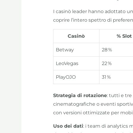
I casinò leader hanno adottato un
coprire l’intero spettro di prefere
Casinò
% Slot
Betway
28 %
LeoVegas
22 %
PlayOJO
31 %
Strategia di rotazione
: tutti e t
cinematografiche o eventi sportiv
con versioni ottimizzate per mobil
Uso dei dati
: i team di analytics