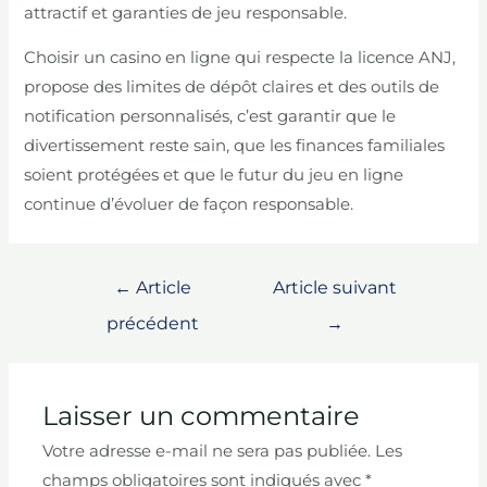
attractif et garanties de jeu responsable.
Choisir un casino en ligne qui respecte la licence ANJ,
propose des limites de dépôt claires et des outils de
notification personnalisés, c’est garantir que le
divertissement reste sain, que les finances familiales
soient protégées et que le futur du jeu en ligne
continue d’évoluer de façon responsable.
Navigation
←
Article
Article suivant
de
précédent
→
l’article
Laisser un commentaire
Votre adresse e-mail ne sera pas publiée.
Les
champs obligatoires sont indiqués avec
*