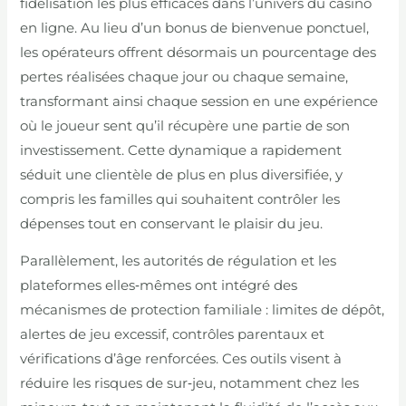
fidélisation les plus efficaces dans l’univers du casino
en ligne. Au lieu d’un bonus de bienvenue ponctuel,
les opérateurs offrent désormais un pourcentage des
pertes réalisées chaque jour ou chaque semaine,
transformant ainsi chaque session en une expérience
où le joueur sent qu’il récupère une partie de son
investissement. Cette dynamique a rapidement
séduit une clientèle de plus en plus diversifiée, y
compris les familles qui souhaitent contrôler les
dépenses tout en conservant le plaisir du jeu.
Parallèlement, les autorités de régulation et les
plateformes elles‑mêmes ont intégré des
mécanismes de protection familiale : limites de dépôt,
alertes de jeu excessif, contrôles parentaux et
vérifications d’âge renforcées. Ces outils visent à
réduire les risques de sur‑jeu, notamment chez les