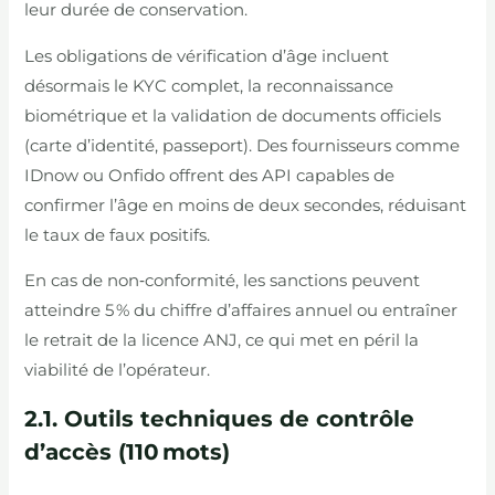
leur durée de conservation.
Les obligations de vérification d’âge incluent
désormais le KYC complet, la reconnaissance
biométrique et la validation de documents officiels
(carte d’identité, passeport). Des fournisseurs comme
IDnow ou Onfido offrent des API capables de
confirmer l’âge en moins de deux secondes, réduisant
le taux de faux positifs.
En cas de non‑conformité, les sanctions peuvent
atteindre 5 % du chiffre d’affaires annuel ou entraîner
le retrait de la licence ANJ, ce qui met en péril la
viabilité de l’opérateur.
2.1. Outils techniques de contrôle
d’accès (110 mots)