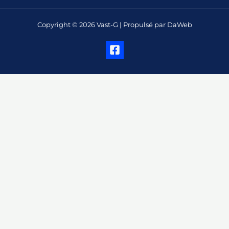
Copyright © 2026 Vast-G | Propulsé par
DaWeb