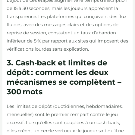
L’ajout de ces étapes augmente le temps d’inscription
de 15 à 30 secondes, mais les joueurs apprécient la
transparence. Les plateformes qui conçoivent des flux
fluides, avec des messages clairs et des options de
reprise de session, constatent un taux d’abandon
inférieur de 8 % par rapport aux sites qui imposent des
vérifications lourdes sans explication.
3. Cash‑back et limites de
dépôt : comment les deux
mécanismes se complètent –
300 mots
Les limites de dépôt (quotidiennes, hebdomadaires,
mensuelles) sont le premier rempart contre le jeu
excessif. Lorsqu’elles sont couplées à un cash‑back,
elles créent un cercle vertueux : le joueur sait qu’il ne