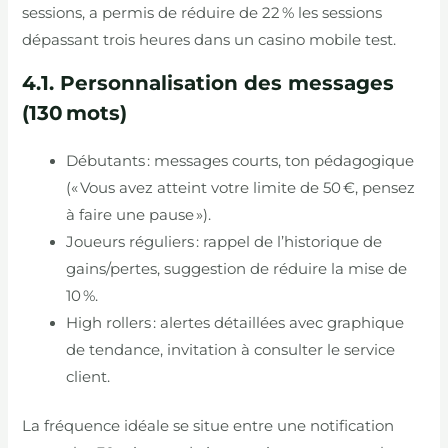
sessions, a permis de réduire de 22 % les sessions
dépassant trois heures dans un casino mobile test.
4.1. Personnalisation des messages
(130 mots)
Débutants : messages courts, ton pédagogique
(« Vous avez atteint votre limite de 50 €, pensez
à faire une pause »).
Joueurs réguliers : rappel de l’historique de
gains/pertes, suggestion de réduire la mise de
10 %.
High rollers : alertes détaillées avec graphique
de tendance, invitation à consulter le service
client.
La fréquence idéale se situe entre une notification