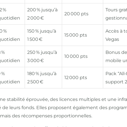
2 %
200 % jusqu’à
Tours grat
20 000 pts
quotidien
2 000 €
gestionna
0 %
150 % jusqu’à
Accès à t
15 000 pts
quotidien
1 500 €
Vegas
8 %
250 % jusqu’à
Bonus de
10 000 pts
quotidien
3 000 €
mobile 
9 %
180 % jusqu’à
Pack “All‑
12 000 pts
quotidien
2 500 €
support 2
ne stabilité éprouvée, des licences multiples et une infr
té de leurs fonds. Elles proposent également des progra
 mais des récompenses proportionnelles.