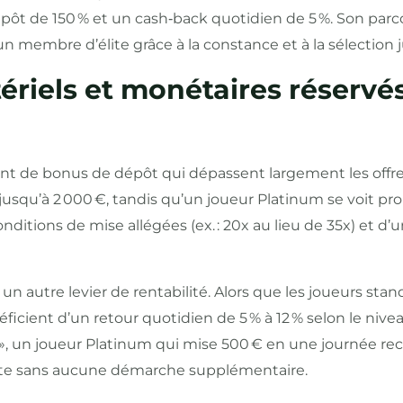
t de 150 % et un cash‑back quotidien de 5 %. Son parcou
 un membre d’élite grâce à la constance et à la sélection 
ériels et monétaires réserv
 de bonus de dépôt qui dépassent largement les offr
usqu’à 2 000 €, tandis qu’un joueur Platinum se voit prop
ditions de mise allégées (ex. : 20x au lieu de 35x) et d
n autre levier de rentabilité. Alors que les joueurs sta
icient d’un retour quotidien de 5 % à 12 % selon le niveau
 », un joueur Platinum qui mise 500 € en une journée 
pte sans aucune démarche supplémentaire.