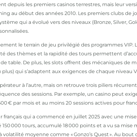
nt depuis les premiers casinos terrestres, mais leur ve
ing au début des années 2010. Les premiers clubs de jo
stème qui a évolué vers des niveaux (Bronze, Silver, Go
sonnalisées.
ement le terrain de jeu privilégié des programmes VIP. 
été des thèmes et la rapidité des tours permettent d’acc
 de table. De plus, les slots offrent des mécaniques de m
u plus) qui s’adaptent aux exigences de chaque niveau V
pérateur à l’autre, mais on retrouve trois piliers récurrent
quence des sessions. Par exemple, un casino peut exiger
 € par mois et au moins 20 sessions actives pour franchir
ur français qui a commencé en juillet 2025 avec une mise
 joué 150 000 tours, accumulé 18 000 points et a vu sa mi
 à volatilité moyenne comme « Gonzo’s Quest ». Au bout de