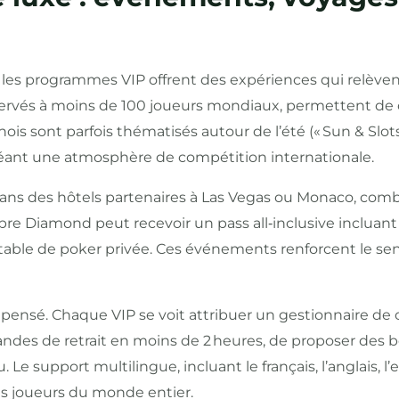
 les programmes VIP offrent des expériences qui relèvent 
éservés à moins de 100 joueurs mondiaux, permettent de 
ois sont parfois thématisés autour de l’été (« Sun & Slots
éant une atmosphère de compétition internationale.
ans des hôtels partenaires à Las Vegas ou Monaco, combi
 Diamond peut recevoir un pass all‑inclusive incluant 
table de poker privée. Ces événements renforcent le s
epensé. Chaque VIP se voit attribuer un gestionnaire de
emandes de retrait en moins de 2 heures, de proposer des 
u. Le support multilingue, incluant le français, l’anglais, 
es joueurs du monde entier.