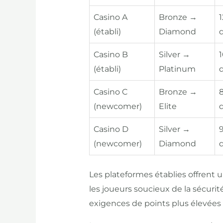
Casino A
Bronze →
1
(établi)
Diamond
Casino B
Silver →
1
(établi)
Platinum
Casino C
Bronze →
(newcomer)
Elite
Casino D
Silver →
(newcomer)
Diamond
Les plateformes établies offrent u
les joueurs soucieux de la sécuri
exigences de points plus élevées