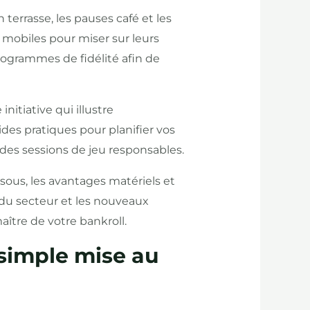
 terrasse, les pauses café et les
s mobiles pour miser sur leurs
programmes de fidélité afin de
nitiative qui illustre
ides pratiques pour planifier vos
des sessions de jeu responsables.
ous, les avantages matériels et
 du secteur et les nouveaux
ître de votre bankroll.
a simple mise au