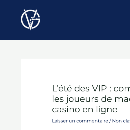
Aller
au
contenu
L’été des VIP : c
les joueurs de mac
casino en ligne
Laisser un commentaire
/
Non cla