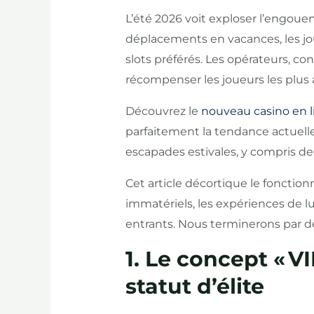
L’été 2026 voit exploser l’engouem
déplacements en vacances, les joue
slots préférés. Les opérateurs, co
récompenser les joueurs les plus a
Découvrez le
nouveau casino en l
parfaitement la tendance actuelle.
escapades estivales, y compris de
Cet article décortique le foncti
immatériels, les expériences de l
entrants. Nous terminerons par de
1. Le concept « V
statut d’élite