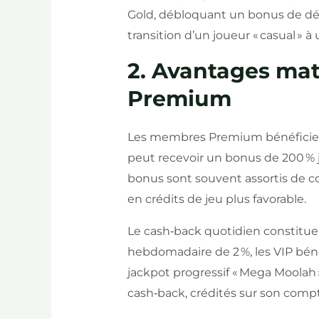
Gold, débloquant un bonus de dépô
transition d’un joueur « casual » à
2. Avantages mat
Premium
Les membres Premium bénéficient
peut recevoir un bonus de 200 % j
bonus sont souvent assortis de con
en crédits de jeu plus favorable.
Le cash‑back quotidien constitue u
hebdomadaire de 2 %, les VIP bénéf
jackpot progressif « Mega Moolah
cash‑back, crédités sur son com