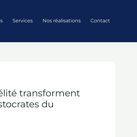
os
Services
Nos réalisations
Contact
lité transforment
stocrates du