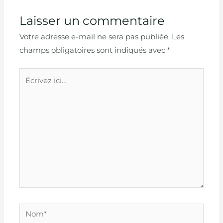
Laisser un commentaire
Votre adresse e-mail ne sera pas publiée.
Les
champs obligatoires sont indiqués avec
*
Écrivez
ici…
Nom*