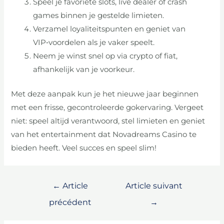
Speel je favoriete slots, live dealer of crash
games binnen je gestelde limieten.
Verzamel loyaliteitspunten en geniet van
VIP‑voordelen als je vaker speelt.
Neem je winst snel op via crypto of fiat,
afhankelijk van je voorkeur.
Met deze aanpak kun je het nieuwe jaar beginnen
met een frisse, gecontroleerde gokervaring. Vergeet
niet: speel altijd verantwoord, stel limieten en geniet
van het entertainment dat Novadreams Casino te
bieden heeft. Veel succes en speel slim!
Navigation
←
Article
Article suivant
de
précédent
→
l’article