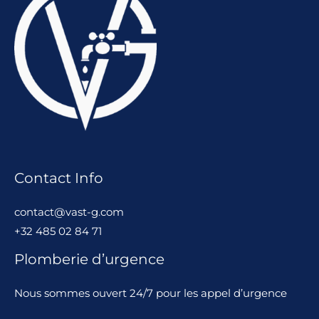
Contact Info
contact@vast-g.com
+32 485 02 84 71
Plomberie d’urgence
Nous sommes ouvert 24/7 pour les appel d’urgence