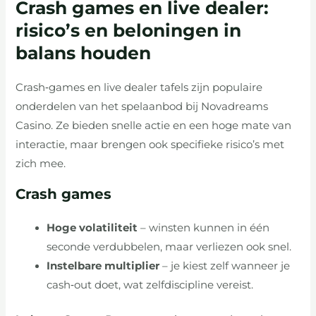
Crash games en live dealer:
risico’s en beloningen in
balans houden
Crash‑games en live dealer tafels zijn populaire
onderdelen van het spelaanbod bij Novadreams
Casino. Ze bieden snelle actie en een hoge mate van
interactie, maar brengen ook specifieke risico’s met
zich mee.
Crash games
Hoge volatiliteit
– winsten kunnen in één
seconde verdubbelen, maar verliezen ook snel.
Instelbare multiplier
– je kiest zelf wanneer je
cash‑out doet, wat zelfdiscipline vereist.