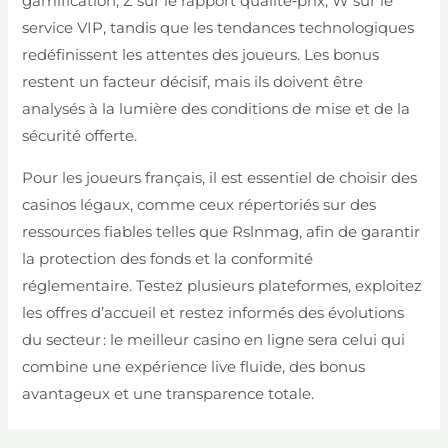
gamification, Z sur le rapport qualité‑prix, W sur le
service VIP, tandis que les tendances technologiques
redéfinissent les attentes des joueurs. Les bonus
restent un facteur décisif, mais ils doivent être
analysés à la lumière des conditions de mise et de la
sécurité offerte.
Pour les joueurs français, il est essentiel de choisir des
casinos légaux, comme ceux répertoriés sur des
ressources fiables telles que Rslnmag, afin de garantir
la protection des fonds et la conformité
réglementaire. Testez plusieurs plateformes, exploitez
les offres d’accueil et restez informés des évolutions
du secteur : le meilleur casino en ligne sera celui qui
combine une expérience live fluide, des bonus
avantageux et une transparence totale.