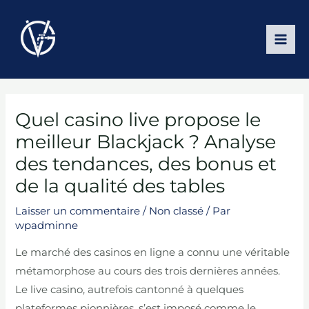
Aller
au
contenu
MAI
ME
Quel casino live propose le
meilleur Blackjack ? Analyse
des tendances, des bonus et
de la qualité des tables
Laisser un commentaire
/
Non classé
/ Par
wpadminne
Le marché des casinos en ligne a connu une véritable
métamorphose au cours des trois dernières années.
Le live casino, autrefois cantonné à quelques
plateformes pionnières, s’est imposé comme le