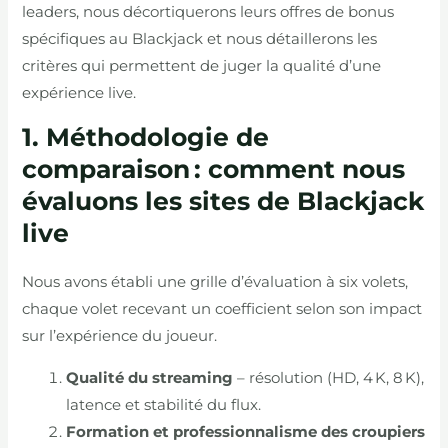
leaders, nous décortiquerons leurs offres de bonus
spécifiques au Blackjack et nous détaillerons les
critères qui permettent de juger la qualité d’une
expérience live.
1. Méthodologie de
comparaison : comment nous
évaluons les sites de Blackjack
live
Nous avons établi une grille d’évaluation à six volets,
chaque volet recevant un coefficient selon son impact
sur l’expérience du joueur.
Qualité du streaming
– résolution (HD, 4 K, 8 K),
latence et stabilité du flux.
Formation et professionnalisme des croupiers