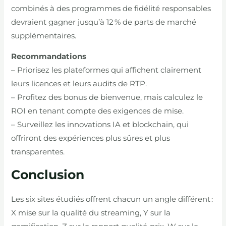
combinés à des programmes de fidélité responsables
devraient gagner jusqu’à 12 % de parts de marché
supplémentaires.
Recommandations
– Priorisez les plateformes qui affichent clairement
leurs licences et leurs audits de RTP.
– Profitez des bonus de bienvenue, mais calculez le
ROI en tenant compte des exigences de mise.
– Surveillez les innovations IA et blockchain, qui
offriront des expériences plus sûres et plus
transparentes.
Conclusion
Les six sites étudiés offrent chacun un angle différent :
X mise sur la qualité du streaming, Y sur la