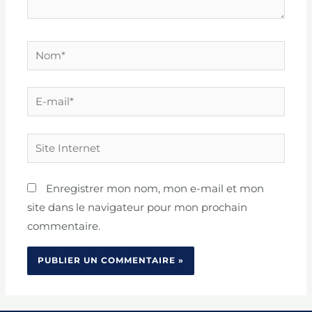
Nom*
E-
mail*
Site
Internet
Enregistrer mon nom, mon e-mail et mon
site dans le navigateur pour mon prochain
commentaire.