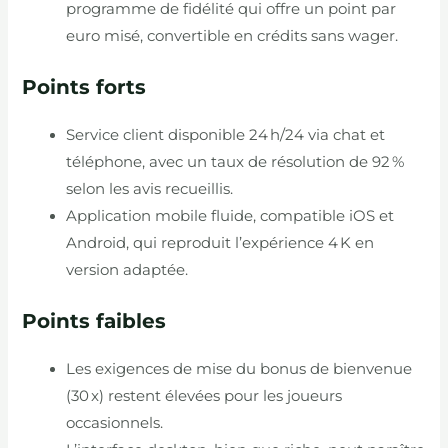
programme de fidélité qui offre un point par
euro misé, convertible en crédits sans wager.
Points forts
Service client disponible 24 h/24 via chat et
téléphone, avec un taux de résolution de 92 %
selon les avis recueillis.
Application mobile fluide, compatible iOS et
Android, qui reproduit l’expérience 4 K en
version adaptée.
Points faibles
Les exigences de mise du bonus de bienvenue
(30 x) restent élevées pour les joueurs
occasionnels.