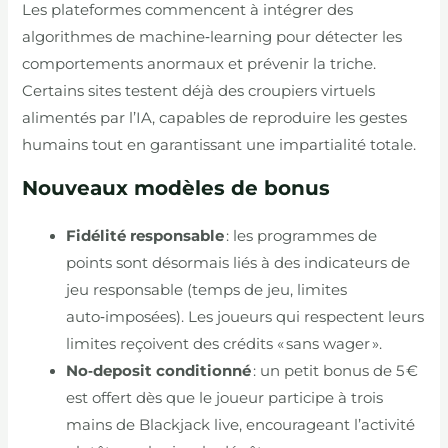
Les plateformes commencent à intégrer des
algorithmes de machine‑learning pour détecter les
comportements anormaux et prévenir la triche.
Certains sites testent déjà des croupiers virtuels
alimentés par l’IA, capables de reproduire les gestes
humains tout en garantissant une impartialité totale.
Nouveaux modèles de bonus
Fidélité responsable
: les programmes de
points sont désormais liés à des indicateurs de
jeu responsable (temps de jeu, limites
auto‑imposées). Les joueurs qui respectent leurs
limites reçoivent des crédits « sans wager ».
No‑deposit conditionné
: un petit bonus de 5 €
est offert dès que le joueur participe à trois
mains de Blackjack live, encourageant l’activité