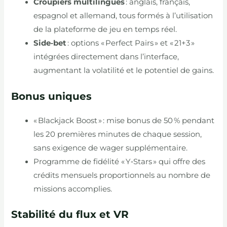
Croupiers multilingues
: anglais, français,
espagnol et allemand, tous formés à l’utilisation
de la plateforme de jeu en temps réel.
Side‑bet
: options « Perfect Pairs » et « 21+3 »
intégrées directement dans l’interface,
augmentant la volatilité et le potentiel de gains.
Bonus uniques
« Blackjack Boost » : mise bonus de 50 % pendant
les 20 premières minutes de chaque session,
sans exigence de wager supplémentaire.
Programme de fidélité « Y‑Stars » qui offre des
crédits mensuels proportionnels au nombre de
missions accomplies.
Stabilité du flux et VR