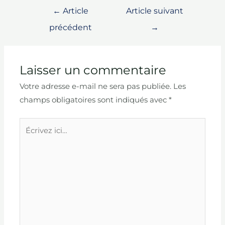
Navigation
←
Article
Article suivant
de
précédent
→
l’article
Laisser un commentaire
Votre adresse e-mail ne sera pas publiée.
Les
champs obligatoires sont indiqués avec
*
Écrivez
ici…