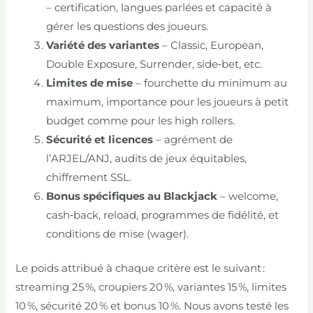
– certification, langues parlées et capacité à
gérer les questions des joueurs.
Variété des variantes
– Classic, European,
Double Exposure, Surrender, side‑bet, etc.
Limites de mise
– fourchette du minimum au
maximum, importance pour les joueurs à petit
budget comme pour les high rollers.
Sécurité et licences
– agrément de
l’ARJEL/ANJ, audits de jeux équitables,
chiffrement SSL.
Bonus spécifiques au Blackjack
– welcome,
cash‑back, reload, programmes de fidélité, et
conditions de mise (wager).
Le poids attribué à chaque critère est le suivant :
streaming 25 %, croupiers 20 %, variantes 15 %, limites
10 %, sécurité 20 % et bonus 10 %. Nous avons testé les