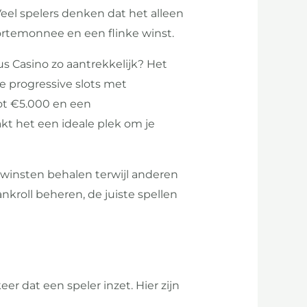
Veel spelers denken dat het alleen
ortemonnee en een flinke winst.
us Casino zo aantrekkelijk? Het
e progressive slots met
tot €5.000 en een
kt het een ideale plek om je
 winsten behalen terwijl anderen
kroll beheren, de juiste spellen
er dat een speler inzet. Hier zijn