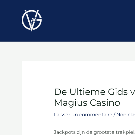
Aller
au
contenu
De Ultieme Gids v
Magius Casino
Laisser un commentaire
/
Non cla
Jackpots zijn de grootste trekple