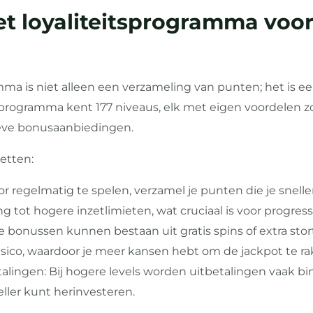
et loyaliteitsprogramma voo
mma is niet alleen een verzameling van punten; het is e
programma kent 177 niveaus, elk met eigen voordelen zo
ieve bonusaanbiedingen.
etten:
oor regelmatig te spelen, verzamel je punten die je snell
 tot hogere inzetlimieten, wat cruciaal is voor progressi
 bonussen kunnen bestaan uit gratis spins of extra sto
isico, waardoor je meer kansen hebt om de jackpot te ra
etalingen: Bij hogere levels worden uitbetalingen vaak b
ller kunt herinvesteren.