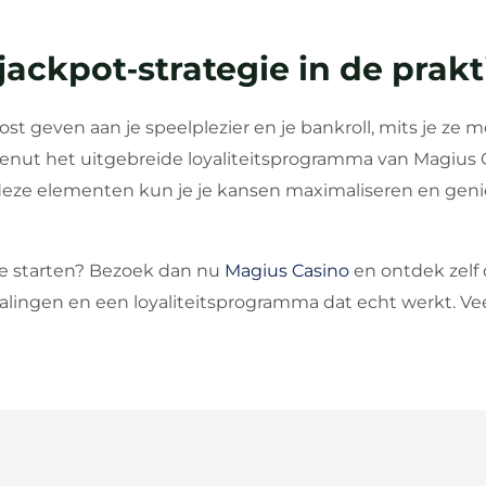
 jackpot‑strategie in de prakt
 geven aan je speelplezier en je bankroll, mits je ze
 benut het uitgebreide loyaliteitsprogramma van Magius Ca
 deze elementen kun je je kansen maximaliseren en geni
te starten? Bezoek dan nu
Magius Casino
en ontdek zelf 
alingen en een loyaliteitsprogramma dat echt werkt. Vee