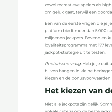
zowel recreatieve spelers als high
om geluk gaat, terwijl een doord
Een van de eerste vragen die je j
platform biedt meer dan 5.000 spe
miljoenen jackpots. Bovendien ku
loyaliteitsprogramma met 177 lev
jackpot‑strategie uit te testen.
Rhetorische vraag
: Heb je je ooi
blijven hangen in kleine bedragen
kiezen en de bonusvoorwaarden 
Het kiezen van d
Niet alle jackpots zijn gelijk. So
enkele criteria om de beste jackp