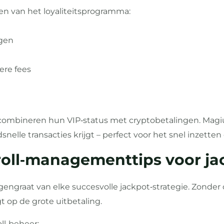
len van het loyaliteitsprogramma:
ngen
ere fees
rs combineren hun VIP‑status met cryptobetalingen. Magi
nelle transacties krijgt – perfect voor het snel inzetten
oll‑managementtips voor ja
gengraat van elke succesvolle jackpot‑strategie. Zonder c
gt op de grote uitbetaling.
ll‑beheer: