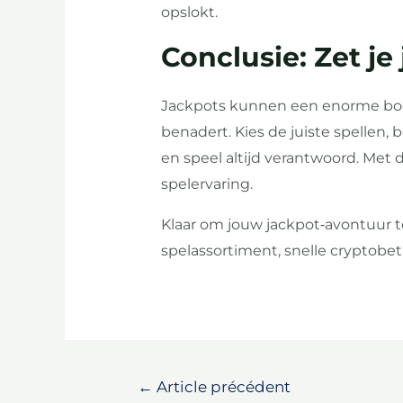
opslokt.
Conclusie: Zet je
Jackpots kunnen een enorme boost
benadert. Kies de juiste spellen,
en speel altijd verantwoord. Met
spelervaring.
Klaar om jouw jackpot‑avontuur 
spelassortiment, snelle cryptobet
Navigation
←
Article précédent