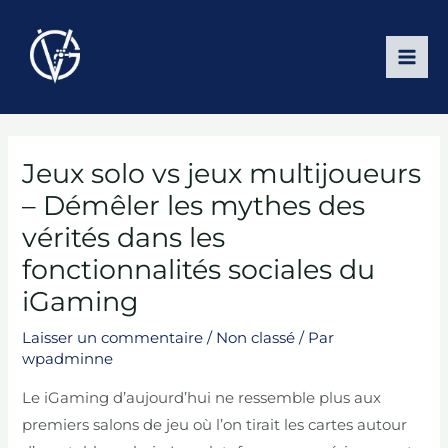
Aller
au
contenu
MAI
ME
Jeux solo vs jeux multijoueurs
– Démêler les mythes des
vérités dans les
fonctionnalités sociales du
iGaming
Laisser un commentaire
/
Non classé
/ Par
wpadminne
Le iGaming d’aujourd’hui ne ressemble plus aux
premiers salons de jeu où l’on tirait les cartes autour