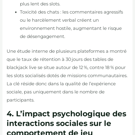
plus lent des slots.
Toxicité des chats : les commentaires agressifs
ou le harcèlement verbal créent un
environnement hostile, augmentant le risque
de désengagement.
Une étude interne de plusieurs plateformes a montré
que le taux de rétention à 30 jours des tables de
blackjack live se situe autour de 12 %, contre 18 % pour
les slots socialisés dotés de missions communautaires.
La clé réside donc dans la qualité de l’expérience
sociale, pas uniquement dans le nombre de
participants.
4. L’impact psychologique des
interactions sociales sur le
comportement de jeu