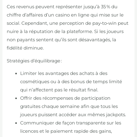
Ces revenus peuvent représenter jusqu’à 35 % du
chiffre d’affaires d’un casino en ligne qui mise sur le
social. Cependant, une perception de pay‑to‑win peut
nuire à la réputation de la plateforme. Si les joueurs
non payants sentent qu’ils sont désavantagés, la
fidélité diminue.
Stratégies d’équilibrage :
Limiter les avantages des achats à des
cosmétiques ou à des bonus de temps limité
qui n’affectent pas le résultat final.
Offrir des récompenses de participation
gratuites chaque semaine afin que tous les
joueurs puissent accéder aux mêmes jackpots.
Communiquer de façon transparente sur les
licences et le paiement rapide des gains,