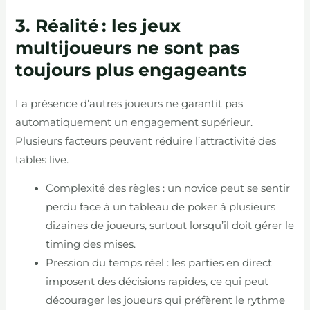
3. Réalité : les jeux
multijoueurs ne sont pas
toujours plus engageants
La présence d’autres joueurs ne garantit pas
automatiquement un engagement supérieur.
Plusieurs facteurs peuvent réduire l’attractivité des
tables live.
Complexité des règles : un novice peut se sentir
perdu face à un tableau de poker à plusieurs
dizaines de joueurs, surtout lorsqu’il doit gérer le
timing des mises.
Pression du temps réel : les parties en direct
imposent des décisions rapides, ce qui peut
décourager les joueurs qui préfèrent le rythme