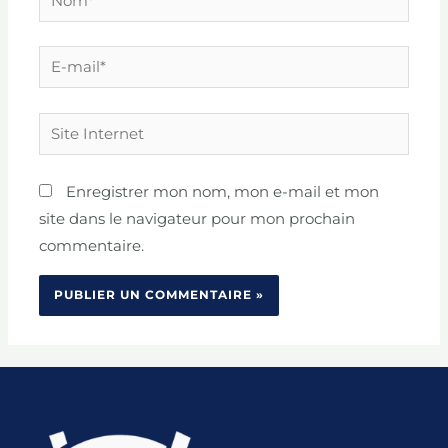
E-
mail*
Site
Internet
Enregistrer mon nom, mon e-mail et mon
site dans le navigateur pour mon prochain
commentaire.