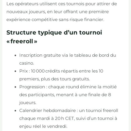
Les opérateurs utilisent ces tournois pour attirer de
nouveaux joueurs, en leur offrant une première
expérience compétitive sans risque financier.
Structure typique d’un tournoi
« freeroll »
Inscription gratuite via le tableau de bord du
casino.
Prix : 10 000 crédits répartis entre les 10
premiers, plus des tours gratuits.
Progression : chaque round élimine la moitié
des participants, menant à une finale de 8
joueurs.
Calendrier hebdomadaire : un tournoi freeroll
chaque mardi à 20 h CET, suivi d’un tournoi à
enjeu réel le vendredi.