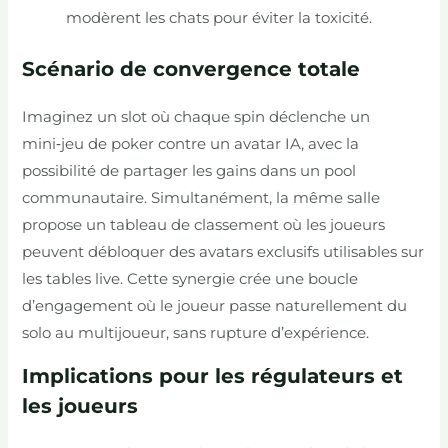
modèrent les chats pour éviter la toxicité.
Scénario de convergence totale
Imaginez un slot où chaque spin déclenche un
mini‑jeu de poker contre un avatar IA, avec la
possibilité de partager les gains dans un pool
communautaire. Simultanément, la même salle
propose un tableau de classement où les joueurs
peuvent débloquer des avatars exclusifs utilisables sur
les tables live. Cette synergie crée une boucle
d’engagement où le joueur passe naturellement du
solo au multijoueur, sans rupture d’expérience.
Implications pour les régulateurs et
les joueurs