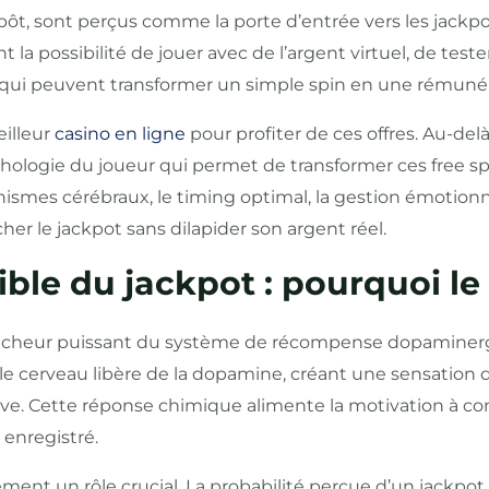
, sont perçus comme la porte d’entrée vers les jackpots
nt la possibilité de jouer avec de l’argent virtuel, de tes
 qui peuvent transformer un simple spin en une rémunér
illeur
casino en ligne
pour profiter de ces offres. Au-de
hologie du joueur qui permet de transformer ces free spi
ismes cérébraux, le timing optimal, la gestion émotionnel
er le jackpot sans dilapider son argent réel.
istible du jackpot : pourquoi l
ncheur puissant du système de récompense dopaminergi
cerveau libère de la dopamine, créant une sensation de p
rtive. Cette réponse chimique alimente la motivation à 
enregistré.
ment un rôle crucial. La probabilité perçue d’un jackpot 