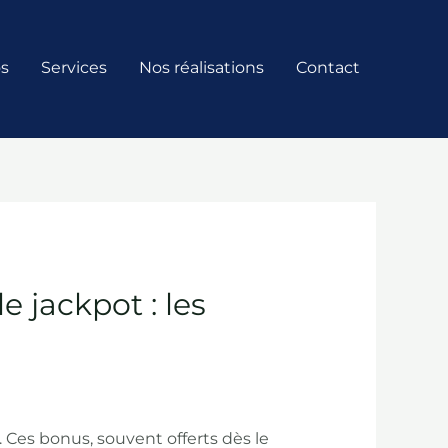
os
Services
Nos réalisations
Contact
e jackpot : les
 Ces bonus, souvent offerts dès le