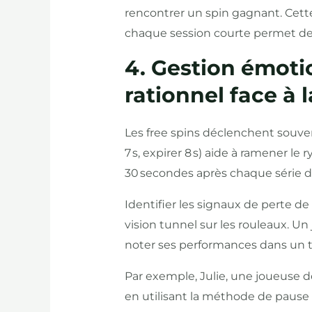
rencontrer un spin gagnant. Cette 
chaque session courte permet de r
4. Gestion émotio
rationnel face à
Les free spins déclenchent souven
7 s, expirer 8 s) aide à ramener l
30 secondes après chaque série de 
Identifier les signaux de perte d
vision tunnel sur les rouleaux. 
noter ses performances dans un t
Par exemple, Julie, une joueuse d
en utilisant la méthode de pause 