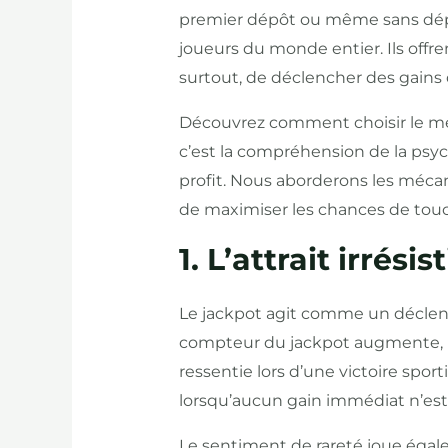
premier dépôt ou même sans dépôt
joueurs du monde entier. Ils offre
surtout, de déclencher des gains
Découvrez comment choisir le me
c’est la compréhension de la psyc
profit. Nous aborderons les mécan
de maximiser les chances de touch
1. L’attrait irrés
Le jackpot agit comme un décle
compteur du jackpot augmente, le 
ressentie lors d’une victoire spo
lorsqu’aucun gain immédiat n’est 
Le sentiment de rareté joue égale