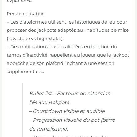
expérience.
Personnalisation
– Les plateformes utilisent les historiques de jeu pour
proposer des jackpots adaptés aux habitudes de mise
(low‑stake vs high‑stake).
– Des notifications push, calibrées en fonction du
temps d’inactivité, rappellent au joueur que le jackpot
approche de son plafond, incitant à une session
supplémentaire.
Bullet list – Facteurs de rétention
liés aux jackpots
– Countdown visible et audible
– Progression visuelle du pot (barre
de remplissage)