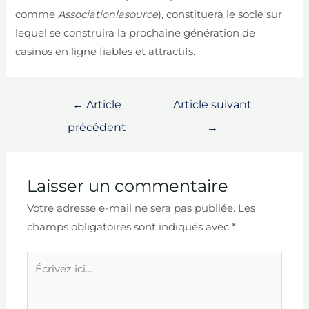
comme
Associationlasource
), constituera le socle sur
lequel se construira la prochaine génération de
casinos en ligne fiables et attractifs.
Navigation
←
Article
Article suivant
de
précédent
→
l’article
Laisser un commentaire
Votre adresse e-mail ne sera pas publiée.
Les
champs obligatoires sont indiqués avec
*
Écrivez
ici…