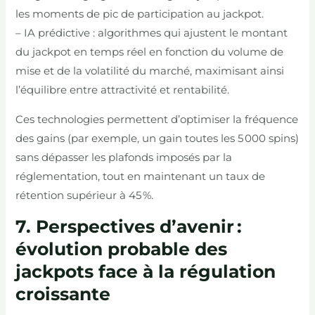
les moments de pic de participation au jackpot.
– IA prédictive : algorithmes qui ajustent le montant
du jackpot en temps réel en fonction du volume de
mise et de la volatilité du marché, maximisant ainsi
l’équilibre entre attractivité et rentabilité.
Ces technologies permettent d’optimiser la fréquence
des gains (par exemple, un gain toutes les 5 000 spins)
sans dépasser les plafonds imposés par la
réglementation, tout en maintenant un taux de
rétention supérieur à 45 %.
7. Perspectives d’avenir :
évolution probable des
jackpots face à la régulation
croissante