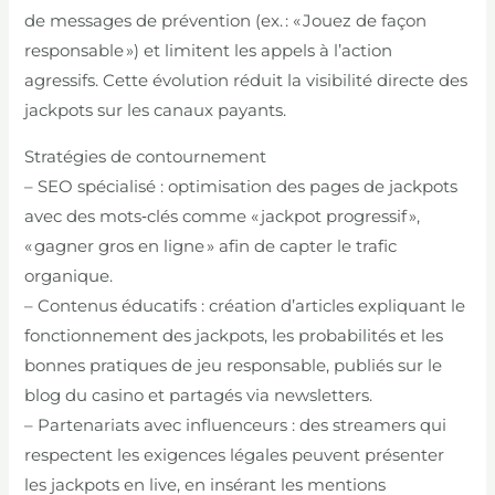
de messages de prévention (ex. : « Jouez de façon
responsable ») et limitent les appels à l’action
agressifs. Cette évolution réduit la visibilité directe des
jackpots sur les canaux payants.
Stratégies de contournement
– SEO spécialisé : optimisation des pages de jackpots
avec des mots‑clés comme « jackpot progressif »,
« gagner gros en ligne » afin de capter le trafic
organique.
– Contenus éducatifs : création d’articles expliquant le
fonctionnement des jackpots, les probabilités et les
bonnes pratiques de jeu responsable, publiés sur le
blog du casino et partagés via newsletters.
– Partenariats avec influenceurs : des streamers qui
respectent les exigences légales peuvent présenter
les jackpots en live, en insérant les mentions