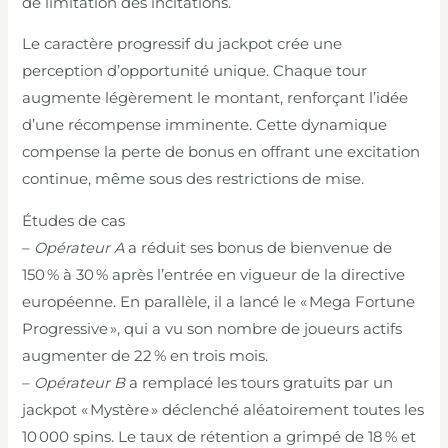
de limitation des incitations.
Le caractère progressif du jackpot crée une
perception d’opportunité unique. Chaque tour
augmente légèrement le montant, renforçant l’idée
d’une récompense imminente. Cette dynamique
compense la perte de bonus en offrant une excitation
continue, même sous des restrictions de mise.
Études de cas
–
Opérateur A
a réduit ses bonus de bienvenue de
150 % à 30 % après l’entrée en vigueur de la directive
européenne. En parallèle, il a lancé le « Mega Fortune
Progressive », qui a vu son nombre de joueurs actifs
augmenter de 22 % en trois mois.
–
Opérateur B
a remplacé les tours gratuits par un
jackpot « Mystère » déclenché aléatoirement toutes les
10 000 spins. Le taux de rétention a grimpé de 18 % et