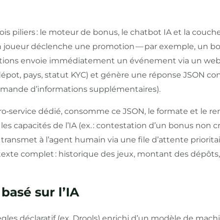
s piliers : le moteur de bonus, le chatbot IA et la couc
oueur déclenche une promotion — par exemple, un bon
motions envoie immédiatement un événement via un webh
(dépot, pays, statut KYC) et génère une réponse JSON cont
demande d’informations supplémentaires).
‑service dédié, consomme ce JSON, le formate et le renvo
les capacités de l’IA (ex. : contestation d’un bonus non c
ransmet à l’agent humain via une file d’attente priorita
exte complet : historique des jeux, montant des dépôts, l
 basé sur l’IA
les déclaratif (ex. Drools) enrichi d’un modèle de machi