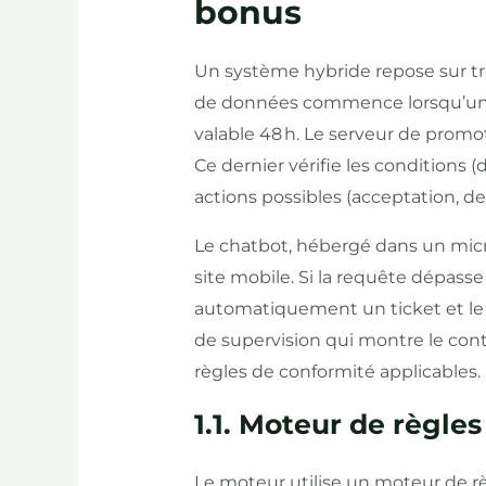
bonus
Un système hybride repose sur troi
de données commence lorsqu’un j
valable 48 h. Le serveur de pro
Ce dernier vérifie les conditions 
actions possibles (acceptation, 
Le chatbot, hébergé dans un micro
site mobile. Si la requête dépasse 
automatiquement un ticket et le t
de supervision qui montre le cont
règles de conformité applicables.
1.1. Moteur de règles
Le moteur utilise un moteur de règ