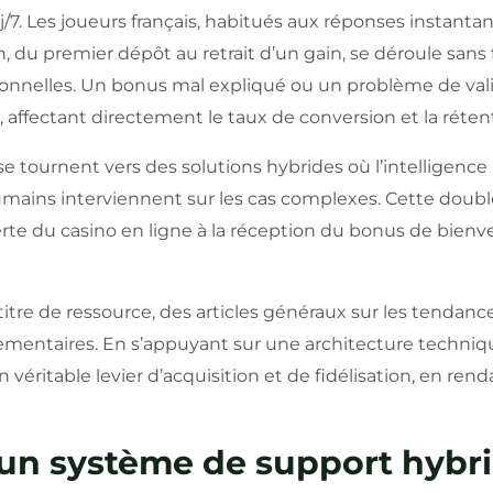
j/7. Les joueurs français, habitués aux réponses instant
 du premier dépôt au retrait d’un gain, se déroule sans 
onnelles. Un bonus mal expliqué ou un problème de val
, affectant directement le taux de conversion et la réten
 tournent vers des solutions hybrides où l’intelligence ar
mains interviennent sur les cas complexes. Cette doubl
rte du casino en ligne à la réception du bonus de bienve
titre de ressource, des articles généraux sur les tendanc
ementaires. En s’appuyant sur une architecture techniqu
véritable levier d’acquisition et de fidélisation, en ren
d’un système de support hybr