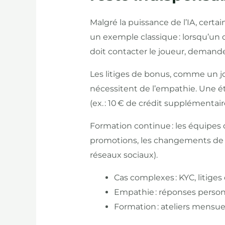
Malgré la puissance de l’IA, certai
un exemple classique : lorsqu’un
doit contacter le joueur, demand
Les litiges de bonus, comme un jo
nécessitent de l’empathie. Une é
(ex. : 10 € de crédit supplémenta
Formation continue : les équipes
promotions, les changements de lég
réseaux sociaux).
Cas complexes : KYC, litige
Empathie : réponses person
Formation : ateliers mensuel