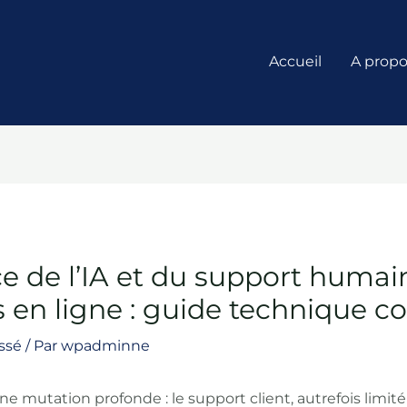
Accueil
A prop
e de l’IA et du support humai
 en ligne : guide technique c
ssé
/ Par
wpadminne
e mutation profonde : le support client, autrefois limité