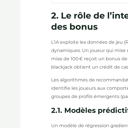
2. Le rôle de l’in
des bonus
L’IA exploite les données de jeu 
dynamiques. Un joueur qui mise ma
mise de 100 € reçoit un bonus de 
blackjack obtient un crédit de cas
Les algorithmes de recommandation
identifie les joueurs aux comport
groupes de profils émergents (par 
2.1. Modèles prédicti
Un modèle de régression gradient 