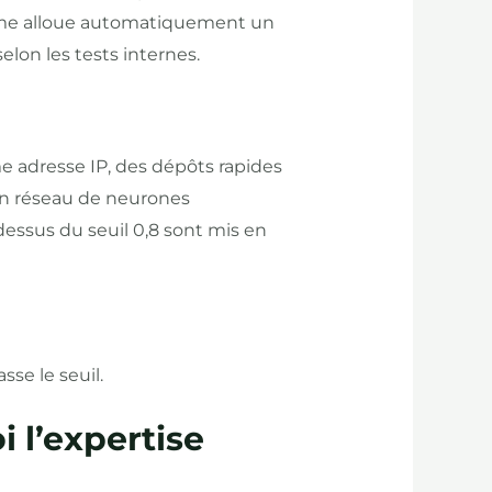
ystème alloue automatiquement un
lon les tests internes.
e adresse IP, des dépôts rapides
Un réseau de neurones
dessus du seuil 0,8 sont mis en
se le seuil.
 l’expertise