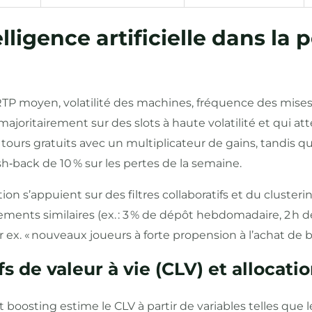
telligence artificielle dans la
(RTP moyen, volatilité des machines, fréquence des mise
joritairement sur des slots à haute volatilité et qui att
tours gratuits avec un multiplicateur de gains, tandis 
h‑back de 10 % sur les pertes de la semaine.
 s’appuient sur des filtres collaboratifs et du clusteri
ements similaires (ex. : 3 % de dépôt hebdomadaire, 2 h d
ex. « nouveaux joueurs à forte propension à l’achat de bo
fs de valeur à vie (CLV) et allocat
boosting estime le CLV à partir de variables telles que 