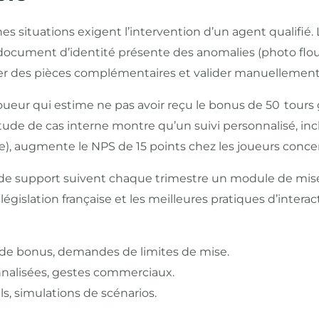
nes situations exigent l’intervention d’un agent qualifié. L
 document d’identité présente des anomalies (photo flou
er des pièces complémentaires et valider manuellement 
ueur qui estime ne pas avoir reçu le bonus de 50 tours 
tude de cas interne montre qu’un suivi personnalisé, in
ire), augmente le NPS de 15 points chez les joueurs conce
 de support suivent chaque trimestre un module de mise 
islation française et les meilleures pratiques d’interact
s de bonus, demandes de limites de mise.
nalisées, gestes commerciaux.
s, simulations de scénarios.