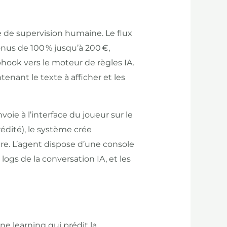
he de supervision humaine. Le flux
us de 100 % jusqu’à 200 €,
ook vers le moteur de règles IA.
enant le texte à afficher et les
ie à l’interface du joueur sur le
rédité), le système crée
ire. L’agent dispose d’une console
ogs de la conversation IA, et les
ne learning qui prédit la