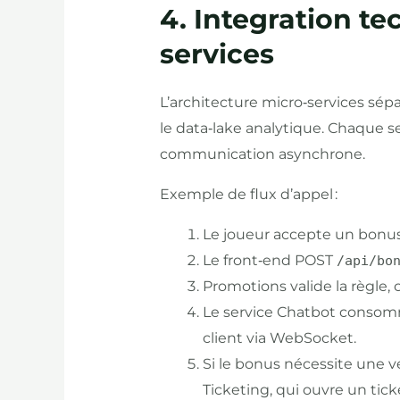
4. Integration t
services
L’architecture micro‑services sépa
le data‑lake analytique. Chaque s
communication asynchrone.
Exemple de flux d’appel :
Le joueur accepte un bonus 
Le front‑end POST
/api/bo
Promotions valide la règle
Le service Chatbot consomme
client via WebSocket.
Si le bonus nécessite une v
Ticketing, qui ouvre un tick