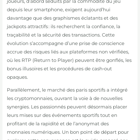
joueurs, d’abord séduits par la commodité du jeu
depuis leur smartphone, exigent aujourd’hui
davantage que des graphismes éclatants et des
jackpots attractifs : ils recherchent la confiance, la
traçabilité et la sécurité des transactions. Cette
évolution s’accompagne d’une prise de conscience
accrue des risques liés aux plateformes non vérifiées,
où les RTP (Return to Player) peuvent être gonflés, les
bonus illusoires et les procédures de cash‑out
opaques.
Parallèlement, le marché des paris sportifs a intégré
les cryptomonnaies, ouvrant la voie à de nouvelles
synergies. Les passionnés peuvent désormais placer
leurs mises sur des événements sportifs tout en
profitant de la rapidité et de l’anonymat des
monnaies numériques. Un bon point de départ pour