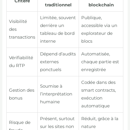
Critère
traditionnel
blockchain
Limitée, souvent
Publique,
Visibilité
derrière un
accessible via un
des
tableau de bord
explorateur de
transactions
interne
blocs
Dépend d’audits
Automatisée,
Vérifiabilité
externes
chaque partie est
du RTP
ponctuels
enregistrée
Codée dans des
Soumise à
Gestion des
smart contracts,
l’interprétation
bonus
exécution
humaine
automatique
Présent, surtout
Réduit, grâce à la
Risque de
sur les sites non
nature