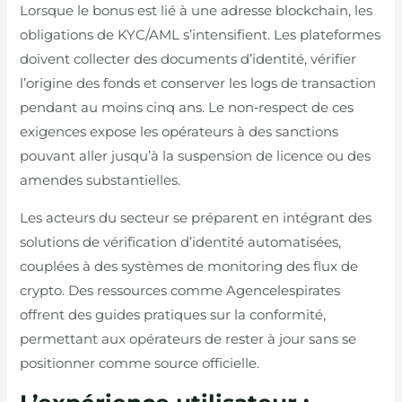
Lorsque le bonus est lié à une adresse blockchain, les
obligations de KYC/AML s’intensifient. Les plateformes
doivent collecter des documents d’identité, vérifier
l’origine des fonds et conserver les logs de transaction
pendant au moins cinq ans. Le non‑respect de ces
exigences expose les opérateurs à des sanctions
pouvant aller jusqu’à la suspension de licence ou des
amendes substantielles.
Les acteurs du secteur se préparent en intégrant des
solutions de vérification d’identité automatisées,
couplées à des systèmes de monitoring des flux de
crypto. Des ressources comme Agencelespirates
offrent des guides pratiques sur la conformité,
permettant aux opérateurs de rester à jour sans se
positionner comme source officielle.