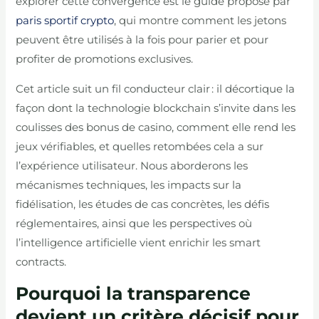
explorer cette convergence est le guide proposé par
paris sportif crypto
, qui montre comment les jetons
peuvent être utilisés à la fois pour parier et pour
profiter de promotions exclusives.
Cet article suit un fil conducteur clair : il décortique la
façon dont la technologie blockchain s’invite dans les
coulisses des bonus de casino, comment elle rend les
jeux vérifiables, et quelles retombées cela a sur
l’expérience utilisateur. Nous aborderons les
mécanismes techniques, les impacts sur la
fidélisation, les études de cas concrètes, les défis
réglementaires, ainsi que les perspectives où
l’intelligence artificielle vient enrichir les smart
contracts.
Pourquoi la transparence
devient un critère décisif pour