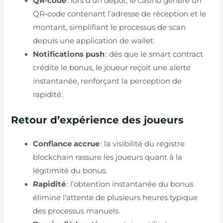
QR‑code
: lors d’un dépôt, le casino génère un
QR‑code contenant l’adresse de réception et le
montant, simplifiant le processus de scan
depuis une application de wallet.
Notifications push
: dès que le smart contract
crédite le bonus, le joueur reçoit une alerte
instantanée, renforçant la perception de
rapidité.
Retour d’expérience des joueurs
Confiance accrue
: la visibilité du registre
blockchain rassure les joueurs quant à la
légitimité du bonus.
Rapidité
: l’obtention instantanée du bonus
élimine l’attente de plusieurs heures typique
des processus manuels.