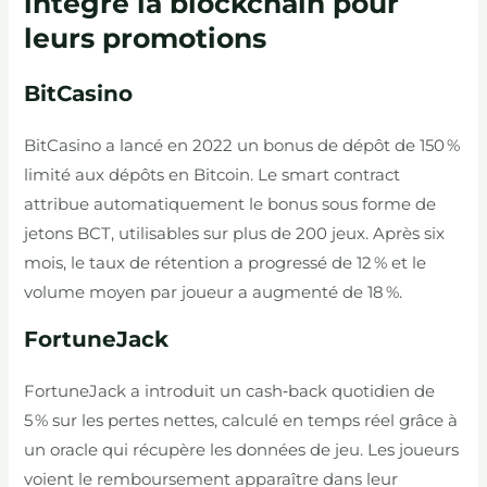
intégré la blockchain pour
leurs promotions
BitCasino
BitCasino a lancé en 2022 un bonus de dépôt de 150 %
limité aux dépôts en Bitcoin. Le smart contract
attribue automatiquement le bonus sous forme de
jetons BCT, utilisables sur plus de 200 jeux. Après six
mois, le taux de rétention a progressé de 12 % et le
volume moyen par joueur a augmenté de 18 %.
FortuneJack
FortuneJack a introduit un cash‑back quotidien de
5 % sur les pertes nettes, calculé en temps réel grâce à
un oracle qui récupère les données de jeu. Les joueurs
voient le remboursement apparaître dans leur