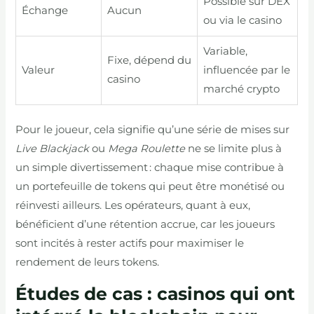
Possible sur DEX
Échange
Aucun
ou via le casino
Variable,
Fixe, dépend du
Valeur
influencée par le
casino
marché crypto
Pour le joueur, cela signifie qu’une série de mises sur
Live Blackjack
ou
Mega Roulette
ne se limite plus à
un simple divertissement : chaque mise contribue à
un portefeuille de tokens qui peut être monétisé ou
réinvesti ailleurs. Les opérateurs, quant à eux,
bénéficient d’une rétention accrue, car les joueurs
sont incités à rester actifs pour maximiser le
rendement de leurs tokens.
Études de cas : casinos qui ont