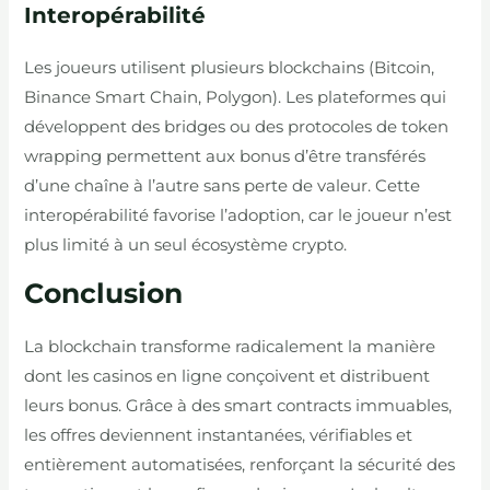
Interopérabilité
Les joueurs utilisent plusieurs blockchains (Bitcoin,
Binance Smart Chain, Polygon). Les plateformes qui
développent des bridges ou des protocoles de token
wrapping permettent aux bonus d’être transférés
d’une chaîne à l’autre sans perte de valeur. Cette
interopérabilité favorise l’adoption, car le joueur n’est
plus limité à un seul écosystème crypto.
Conclusion
La blockchain transforme radicalement la manière
dont les casinos en ligne conçoivent et distribuent
leurs bonus. Grâce à des smart contracts immuables,
les offres deviennent instantanées, vérifiables et
entièrement automatisées, renforçant la sécurité des