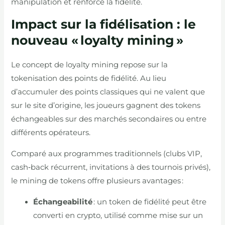
manipulation et renforce la fidélité.
Impact sur la fidélisation : le
nouveau « loyalty mining »
Le concept de loyalty mining repose sur la
tokenisation des points de fidélité. Au lieu
d’accumuler des points classiques qui ne valent que
sur le site d’origine, les joueurs gagnent des tokens
échangeables sur des marchés secondaires ou entre
différents opérateurs.
Comparé aux programmes traditionnels (clubs VIP,
cash‑back récurrent, invitations à des tournois privés),
le mining de tokens offre plusieurs avantages :
Échangeabilité
: un token de fidélité peut être
converti en crypto, utilisé comme mise sur un