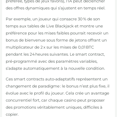
préférée, types de jeux favoris), l’IA peut déclencher
des offres dynamiques qui s’ajustent en temps réel.
Par exemple, un joueur qui consacre 30 % de son
temps aux tables de Live Blackjack et montre une
préférence pour les mises faibles pourrait recevoir un
bonus de bienvenue sous forme de jetons offrant un
multiplicateur de 2 x sur les mises de 0,01 BTC
pendant les 24 heures suivantes. Le smart contract,
pré‑programmé avec des paramètres variables,
s’adapte automatiquement à la nouvelle condition.
Ces smart contracts auto‑adaptatifs représentent un
changement de paradigme : le bonus n’est plus fixe, il
évolue avec le profil du joueur. Cela crée un avantage
concurrentiel fort, car chaque casino peut proposer
des promotions véritablement uniques, difficiles à
copier.