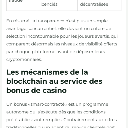
fraude
licenciés
décentralisée
En résumé, la transparence n’est plus un simple
avantage concurrentiel : elle devient un critère de
sélection incontournable pour les joueurs avertis, qui
comparent désormais les niveaux de visibilité offerts
par chaque plateforme avant de déposer leurs
cryptomonnaies.
Les mécanismes de la
blockchain au service des
bonus de casino
Un bonus « smart‑contracté » est un programme
autonome qui s’exécute dès que les conditions
pré‑établies sont remplies. Contrairement aux offres
traditionnelles où un agent du service clientèle doit