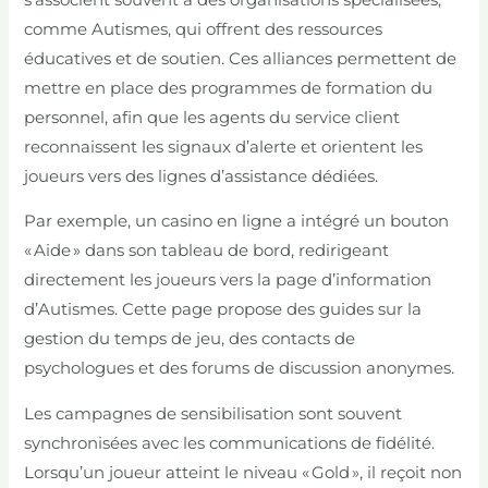
comme Autismes, qui offrent des ressources
éducatives et de soutien. Ces alliances permettent de
mettre en place des programmes de formation du
personnel, afin que les agents du service client
reconnaissent les signaux d’alerte et orientent les
joueurs vers des lignes d’assistance dédiées.
Par exemple, un casino en ligne a intégré un bouton
« Aide » dans son tableau de bord, redirigeant
directement les joueurs vers la page d’information
d’Autismes. Cette page propose des guides sur la
gestion du temps de jeu, des contacts de
psychologues et des forums de discussion anonymes.
Les campagnes de sensibilisation sont souvent
synchronisées avec les communications de fidélité.
Lorsqu’un joueur atteint le niveau « Gold », il reçoit non