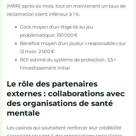
(MRR) après six mois, tout en maintenant un taux de
réclamation client inférieur à 1 %.
Coût moyen d’un litige lié au jeu
problématique : 150 000 €
Bénéfice moyen d’un joueur « responsable » sur
12 mois : 2 500 €
ROI estimé du système de protection : 3,5 ×
l’investissement initial
Le rôle des partenaires
externes : collaborations avec
des organisations de santé
mentale
Les casinos qui souhaitent renforcer leur crédibilité
s’associent souvent à des organisations spécialisées,