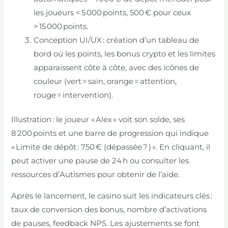
les joueurs < 5 000 points, 500 € pour ceux
> 15 000 points.
Conception UI/UX : création d’un tableau de
bord où les points, les bonus crypto et les limites
apparaissent côte à côte, avec des icônes de
couleur (vert = sain, orange = attention,
rouge = intervention).
Illustration : le joueur « Alex » voit son solde, ses
8 200 points et une barre de progression qui indique
« Limite de dépôt : 750 € (dépassée ? ) ». En cliquant, il
peut activer une pause de 24 h ou consulter les
ressources d’Autismes pour obtenir de l’aide.
Après le lancement, le casino suit les indicateurs clés :
taux de conversion des bonus, nombre d’activations
de pauses, feedback NPS. Les ajustements se font