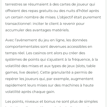
terrestres se résumaient à des cartes de joueur qui
offraient des repas gratuits ou des nuits d’hôtel après
un certain nombre de mises. L’objectif était purement
transactionnel : inciter le client à revenir pour
accumuler des avantages matériels.
Avec l’avènement du jeu en ligne, les données
comportementales sont devenues accessibles en
temps réel. Les casinos ont alors pu créer des
systèmes de points qui s’ajustent à la fréquence, à la
volatilité des mises et aux types de jeux (slots, table
games, live dealer). Cette granularité a permis de
repérer les joueurs qui, par exemple, augmentent
rapidement leurs mises sur des machines à haute
volatilité après chaque gain.
Les points, niveaux et bonus ne sont plus de simples