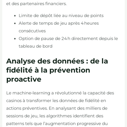
et des partenaires financiers.
Limite de dépôt liée au niveau de points
Alerte de temps de jeu après 4 heures
consécutives
Option de pause de 24 h directement depuis le
tableau de bord
Analyse des données : de la
fidélité à la prévention
proactive
Le machine‑learning a révolutionné la capacité des
casinos à transformer les données de fidélité en
actions préventives. En analysant des milliers de
sessions de jeu, les algorithmes identifient des
patterns tels que l’augmentation progressive du