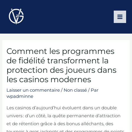
Aller
au
contenu
MAI
ME
Comment les programmes
de fidélité transforment la
protection des joueurs dans
les casinos modernes
Laisser un commentaire
/
Non classé
/ Par
wpadminne
Les casinos d’aujourd’hui évoluent dans un double
univers : d’un côté, la quête permanente d’attraction
et de rétention grâce à des bonus alléchants, des
tournois à gros jackpots et des programmes de points