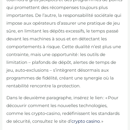
qui promettent des récompenses toujours plus
importantes. De l’autre, la responsabilité sociétale qui
impose aux opérateurs d’assurer une pratique de jeu
sûre, en limitant les dépôts excessifs, le temps passé
devant les machines à sous et en détectant les
comportements à risque. Cette dualité n’est plus une
contrainte, mais une opportunité : les outils de
limitation – plafonds de dépôt, alertes de temps de
jeu, auto‑exclusions – s’intègrent désormais aux
programmes de fidélité, créant une synergie où la
rentabilité rencontre la protection.
Dans le deuxième paragraphe, insérez le lien : « Pour
découvrir comment les nouvelles technologies,
comme les crypto‑casino, redéfinissent les standards
de sécurité, consultez le site d’
crypto casino
. »