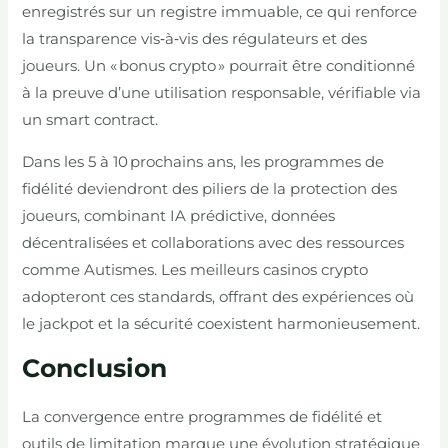
enregistrés sur un registre immuable, ce qui renforce
la transparence vis‑à‑vis des régulateurs et des
joueurs. Un « bonus crypto » pourrait être conditionné
à la preuve d’une utilisation responsable, vérifiable via
un smart contract.
Dans les 5 à 10 prochains ans, les programmes de
fidélité deviendront des piliers de la protection des
joueurs, combinant IA prédictive, données
décentralisées et collaborations avec des ressources
comme Autismes. Les meilleurs casinos crypto
adopteront ces standards, offrant des expériences où
le jackpot et la sécurité coexistent harmonieusement.
Conclusion
La convergence entre programmes de fidélité et
outils de limitation marque une évolution stratégique