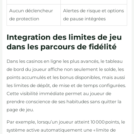
Aucun déclencheur
Alertes de risque et options
de protection
de pause intégrées
Integration des limites de jeu
dans les parcours de fidélité
Dans les casinos en ligne les plus avancés, le tableau
de bord du joueur affiche non seulement le solde, les
points accumulés et les bonus disponibles, mais aussi
les limites de dépôt, de mise et de temps configurées.
Cette visibilité immédiate permet au joueur de
prendre conscience de ses habitudes sans quitter la
page de jeu.
Par exemple, lorsqu’un joueur atteint 10 000 points, le
système active automatiquement une « limite de