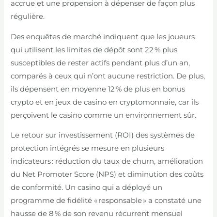
accrue et une propension à dépenser de façon plus
régulière.
Des enquêtes de marché indiquent que les joueurs
qui utilisent les limites de dépôt sont 22 % plus
susceptibles de rester actifs pendant plus d’un an,
comparés à ceux qui n’ont aucune restriction. De plus,
ils dépensent en moyenne 12 % de plus en bonus
crypto et en jeux de casino en cryptomonnaie, car ils
perçoivent le casino comme un environnement sûr.
Le retour sur investissement (ROI) des systèmes de
protection intégrés se mesure en plusieurs
indicateurs : réduction du taux de churn, amélioration
du Net Promoter Score (NPS) et diminution des coûts
de conformité. Un casino qui a déployé un
programme de fidélité « responsable » a constaté une
hausse de 8 % de son revenu récurrent mensuel