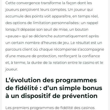
Cette convergence transforme la façon dont les
joueurs perçoivent leurs comptes. Un joueur qui
accumule des points voit apparaître, en temps réel,
des options de limitation personnalisées : un rappel
lorsqu’il dépasse son seuil de mise, un bouton
« pause » qui se déclenche automatiquement après
un certain nombre d’heures de jeu. Le résultat est un
parcours client où chaque récompense s’accompagne
d’une mesure de protection, renforçant la confiance
et, à terme, la durée de la relation entre le casino et le
joueur.
L’évolution des programmes
de fidélité : d’un simple bonus
à un dispositif de prévention
Les premiers programmes de fidélité des casinos