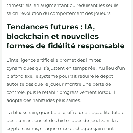
trimestriels, en augmentant ou réduisant les seuils
selon l’évolution du comportement des joueurs.
Tendances futures : IA,
blockchain et nouvelles
formes de fidélité responsable
L’intelligence artificielle promet des limites
dynamiques qui s’ajustent en temps réel. Au lieu d’un
plafond fixe, le système pourrait réduire le dépôt
autorisé dès que le joueur montre une perte de
contrôle, puis le rétablir progressivement lorsqu’il
adopte des habitudes plus saines.
La blockchain, quant à elle, offre une traçabilité totale
des transactions et des historiques de jeu. Dans les
crypto‑casinos, chaque mise et chaque gain sont