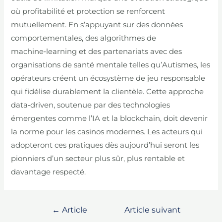
où profitabilité et protection se renforcent
mutuellement. En s’appuyant sur des données
comportementales, des algorithmes de
machine‑learning et des partenariats avec des
organisations de santé mentale telles qu’Autismes, les
opérateurs créent un écosystème de jeu responsable
qui fidélise durablement la clientèle. Cette approche
data‑driven, soutenue par des technologies
émergentes comme l’IA et la blockchain, doit devenir
la norme pour les casinos modernes. Les acteurs qui
adopteront ces pratiques dès aujourd’hui seront les
pionniers d’un secteur plus sûr, plus rentable et
davantage respecté.
Navigation
←
Article
Article suivant
de