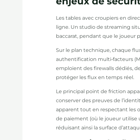
enjeux de sécuri
Les tables avec croupiers en dire
ligne. Un studio de streaming situ
baccarat, pendant que le joueur p
Sur le plan technique, chaque flux 
authentification multi‑facteurs (
emploient des firewalls dédiés, de
protéger les flux en temps réel.
Le principal point de friction ap
conserver des preuves de l’identi
apparent tout en respectant les o
de paiement (où le joueur utilis
réduisant ainsi la surface d’attaqu