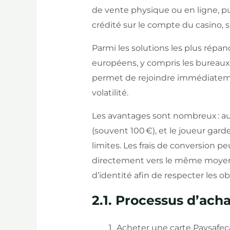
de vente physique ou en ligne, p
crédité sur le compte du casino, 
Parmi les solutions les plus répa
européens, y compris les bureaux d
permet de rejoindre immédiatemen
volatilité.
Les avantages sont nombreux : auc
(souvent 100 €), et le joueur gar
limites. Les frais de conversion pe
directement vers le même moyen p
d’identité afin de respecter les ob
2.1. Processus d’acha
Acheter une carte Paysafec