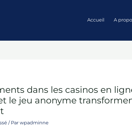
Accueil
A prop
ments dans les casinos en lig
et le jeu anonyme transforment
t
ssé
/ Par
wpadminne