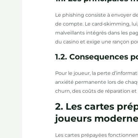
Le phishing consiste à envoyer d
de compte. Le card‑skimming, lui, 
malveillants intégrés dans les pa
du casino et exige une rançon po
1.2. Consequences po
Pour le joueur, la perte d’inform
anxiété permanente lors de chaqu
churn, des coûts de réparation et
2. Les cartes pré
joueurs moderne
Les cartes prépayées fonctionnen