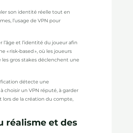
r son identité réelle tout en
ymes, l’usage de VPN pour
l’âge et l’identité du joueur afin
 « risk‑based », où les joueurs
e les gros stakes déclenchent une
rification détecte une
à choisir un VPN réputé, à garder
 lors de la création du compte,
du réalisme et des