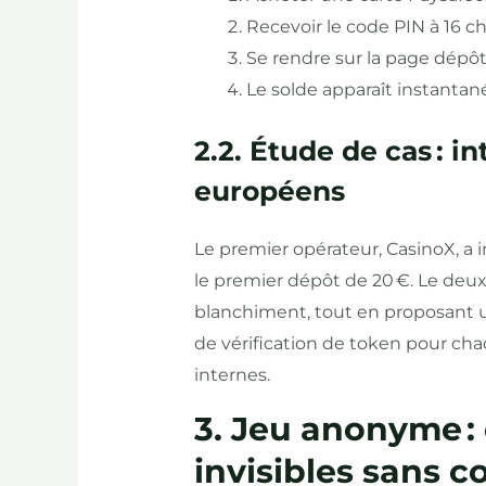
Recevoir le code PIN à 16 chi
Se rendre sur la page dépôt 
Le solde apparaît instantané
2.2. Étude de cas : 
européens
Le premier opérateur, CasinoX, a
le premier dépôt de 20 €. Le deux
blanchiment, tout en proposant un 
de vérification de token pour cha
internes.
3. Jeu anonyme :
invisibles sans c