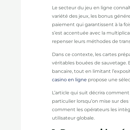
Le secteur du jeu en ligne connaît
variété des jeux, les bonus génére
paiement qui garantissent à la foi
s’est accentuée avec la multiplica
repenser leurs méthodes de trans
Dans ce contexte, les cartes pr
véritables bouées de sauvetage. E
bancaire, tout en limitant l’expos
casino en ligne
propose une sélec
L’article qui suit décrira commen
particulier lorsqu’on mise sur des
comment les opérateurs les intègr
utilisateur globale.