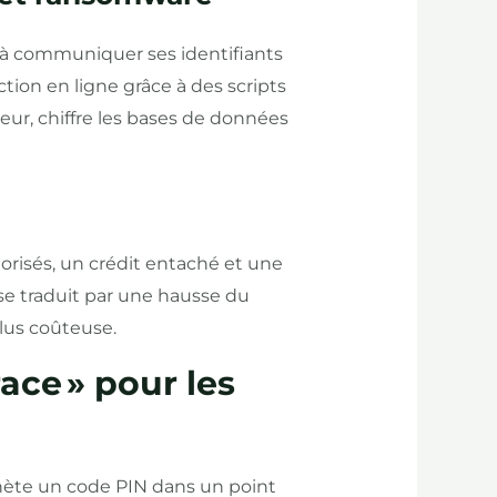
r à communiquer ses identifiants
tion en ligne grâce à des scripts
eur, chiffre les bases de données
orisés, un crédit entaché et une
se traduit par une hausse du
plus coûteuse.
race » pour les
hète un code PIN dans un point