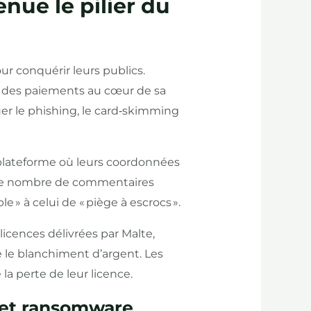
nue le pilier du
ur conquérir leurs publics.
té des paiements au cœur de sa
uer le phishing, le card‑skimming
 plateforme où leurs coordonnées
r le nombre de commentaires
e » à celui de « piège à escrocs ».
licences délivrées par Malte,
 le blanchiment d’argent. Les
a perte de leur licence.
g et ransomware