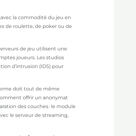
e avec la commodité du jeu en
ies de roulette, de poker ou de
serveurs de jeu utilisent une
omptes joueurs. Les studios
tion d’intrusion (IDS) pour
teforme doit tout de même
: comment offrir un anonymat
aration des couches : le module
ec le serveur de streaming,