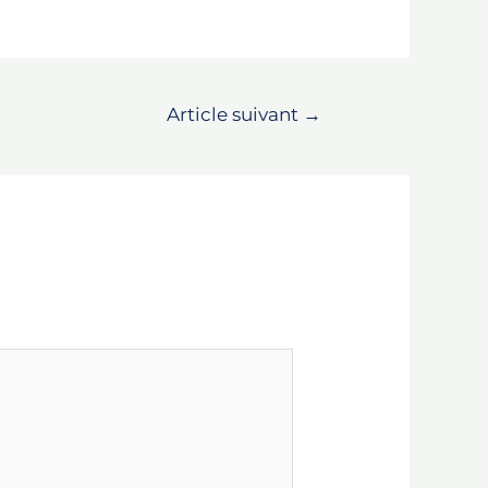
Article suivant
→