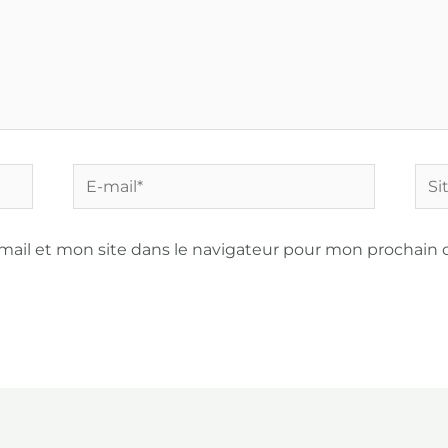
E-
Site
mail*
Inte
ail et mon site dans le navigateur pour mon prochain