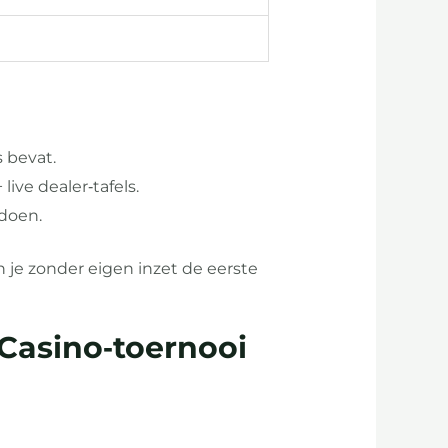
 bevat.
live dealer‑tafels.
edoen.
 je zonder eigen inzet de eerste
 Casino‑toernooi