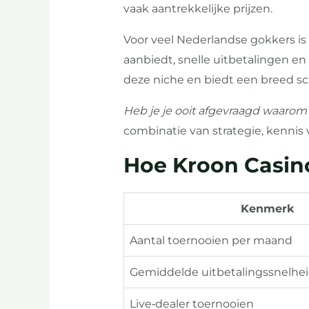
vaak aantrekkelijke prijzen.
Voor veel Nederlandse gokkers is
aanbiedt, snelle uitbetalingen en
deze niche en biedt een breed scal
Heb je je ooit afgevraagd waarom
combinatie van strategie, kennis 
Hoe Kroon Casino
Kenmerk
Aantal toernooien per maand
Gemiddelde uitbetalingssnelhe
Live‑dealer toernooien