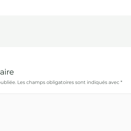
aire
ubliée.
Les champs obligatoires sont indiqués avec
*