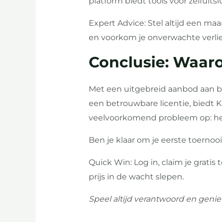
platform biedt tools voor zelfuits
Expert Advice: Stel altijd een maa
en voorkom je onverwachte verli
Conclusie: Waaro
Met een uitgebreid aanbod aan bon
een betrouwbare licentie, biedt K
veelvoorkomend probleem op: het 
Ben je klaar om je eerste toerno
Quick Win: Log in, claim je gratis
prijs in de wacht slepen.
Speel altijd verantwoord en genie