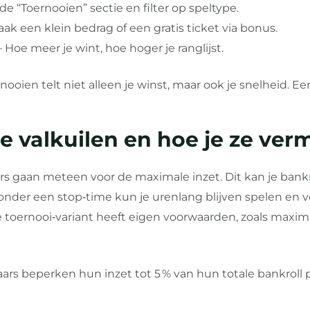
de “Toernooien” sectie en filter op speltype.
ak een klein bedrag of een gratis ticket via bonus.
Hoe meer je wint, hoe hoger je ranglijst.
nooien telt niet alleen je winst, maar ook je snelheid. Ee
valkuilen en hoe je ze verm
rs gaan meteen voor de maximale inzet. Dit kan je bank
Zonder een stop‑time kun je urenlang blijven spelen en v
 toernooi‑variant heeft eigen voorwaarden, zoals maxima
rs beperken hun inzet tot 5 % van hun totale bankroll pe