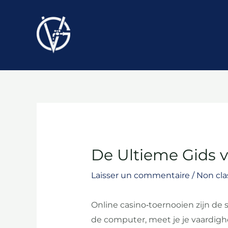
Aller
au
contenu
De Ultieme Gids v
Laisser un commentaire
/
Non cla
Online casino‑toernooien zijn de 
de computer, meet je je vaardig