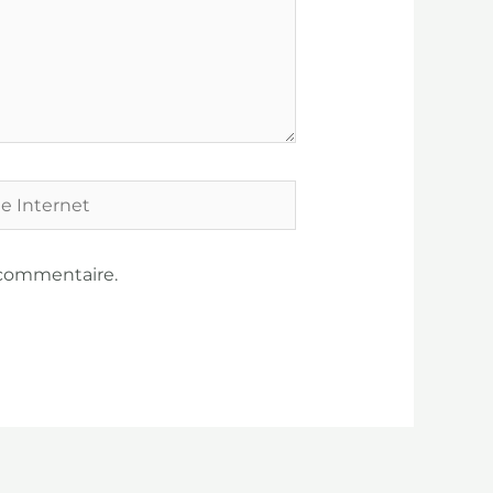
rnet
 commentaire.