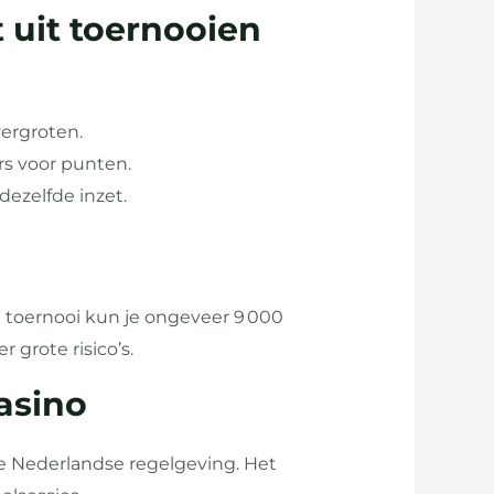
 uit toernooien
vergroten.
rs voor punten.
dezelfde inzet.
en toernooi kun je ongeveer 9 000
 grote risico’s.
asino
te Nederlandse regelgeving. Het