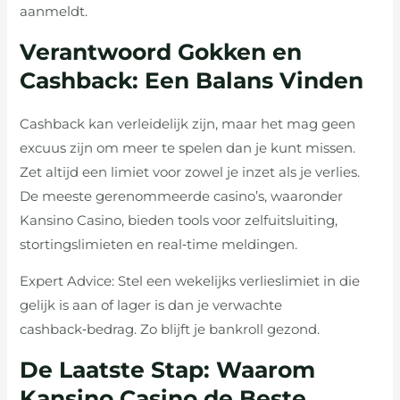
aanmeldt.
Verantwoord Gokken en
Cashback: Een Balans Vinden
Cashback kan verleidelijk zijn, maar het mag geen
excuus zijn om meer te spelen dan je kunt missen.
Zet altijd een limiet voor zowel je inzet als je verlies.
De meeste gerenommeerde casino’s, waaronder
Kansino Casino, bieden tools voor zelfuitsluiting,
stortingslimieten en real‑time meldingen.
Expert Advice: Stel een wekelijks verlieslimiet in die
gelijk is aan of lager is dan je verwachte
cashback‑bedrag. Zo blijft je bankroll gezond.
De Laatste Stap: Waarom
Kansino Casino de Beste