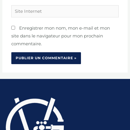
Site
Internet
Enregistrer mon nom, mon e-mail et mon
site dans le navigateur pour mon prochain
commentaire.