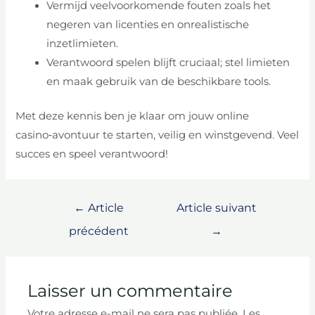
Vermijd veelvoorkomende fouten zoals het
negeren van licenties en onrealistische
inzetlimieten.
Verantwoord spelen blijft cruciaal; stel limieten
en maak gebruik van de beschikbare tools.
Met deze kennis ben je klaar om jouw online
casino‑avontuur te starten, veilig en winstgevend. Veel
succes en speel verantwoord!
Navigation
←
Article
Article suivant
de
précédent
→
l’article
Laisser un commentaire
Votre adresse e-mail ne sera pas publiée.
Les