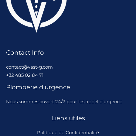
Contact Info
contact@vast-g.com
+32 485 02 84 71
Plomberie d’urgence
Nous sommes ouvert 24/7 pour les appel d’urgence
Liens utiles
Politique de Confidentialité