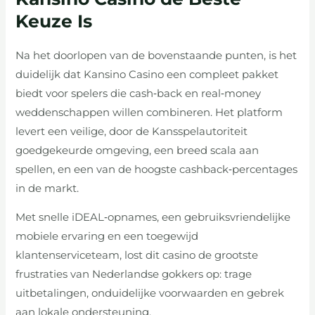
Keuze Is
Na het doorlopen van de bovenstaande punten, is het
duidelijk dat Kansino Casino een compleet pakket
biedt voor spelers die cash‑back en real‑money
weddenschappen willen combineren. Het platform
levert een veilige, door de Kansspelautoriteit
goedgekeurde omgeving, een breed scala aan
spellen, en een van de hoogste cashback‑percentages
in de markt.
Met snelle iDEAL‑opnames, een gebruiksvriendelijke
mobiele ervaring en een toegewijd
klantenserviceteam, lost dit casino de grootste
frustraties van Nederlandse gokkers op: trage
uitbetalingen, onduidelijke voorwaarden en gebrek
aan lokale ondersteuning.