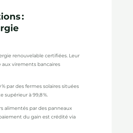
ions :
rgie
gie renouvelable certifiées. Leur
e aux virements bancaires
% par des fermes solaires situées
e supérieur à 99,8 %.
veurs alimentés par des panneaux
paiement du gain est crédité via