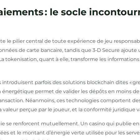
aiements : le socle incontour
ste le pilier central de toute expérience de jeu responsa
données de carte bancaire, tandis que 3‑D Secure ajoute
a tokenisation, quant à elle, transforme les informations 
ntroduisent parfois des solutions blockchain dites « gree
 énergétique permet de valider les dépôts en moins de
ransaction. Néanmoins, ces technologies comportent des ri
 valeur perçue par le joueur, et la conformité juridique va
gie se renforcent mutuellement. Un casino qui publie en
ées et le montant d’énergie verte utilisée pour les serv