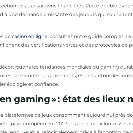
otection des transactions financières. Cette double dyn
 à une demande croissante des joueurs qui souhaitent al
.
res de
casino en ligne
, consultez notre guide complet. Le
affichent des certifications vertes et des protocoles d
 décortiquons les tendances mondiales du gaming durab
igences de sécurité des paiements, et présentons les inn
er écologie et confiance.
reen gaming » : état des lieux
s plateformes de jeux consomment aujourd’hui près de 2 
etit pays européen. En 2023, les principaux fournisseur
rgie renouvelable, principalement grâce à l’adoption de