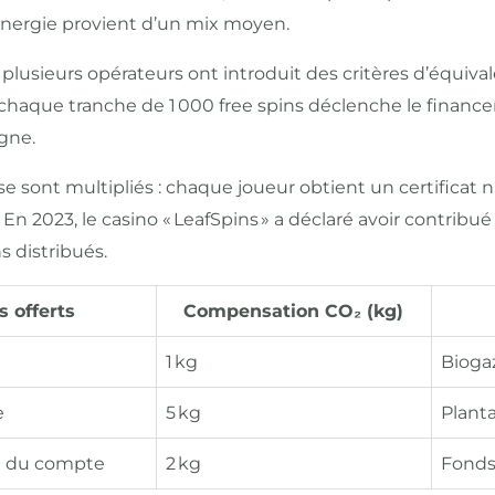
l’énergie provient d’un mix moyen.
 plusieurs opérateurs ont introduit des critères d’équiva
 chaque tranche de 1 000 free spins déclenche le finan
gne.
se sont multipliés : chaque joueur obtient un certifica
 En 2023, le casino « LeafSpins » a déclaré avoir contribué
s distribués.
s offerts
Compensation CO₂ (kg)
1 kg
Bioga
e
5 kg
Planta
on du compte
2 kg
Fonds