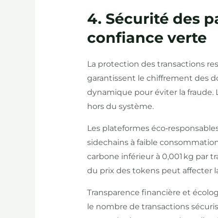
4. Sécurité des p
confiance verte
La protection des transactions re
garantissent le chiffrement des 
dynamique pour éviter la fraude. L
hors du système.
Les plateformes éco‑responsables i
sidechains à faible consommation
carbone inférieur à 0,001 kg par t
du prix des tokens peut affecter la
Transparence financière et écolo
le nombre de transactions sécuris