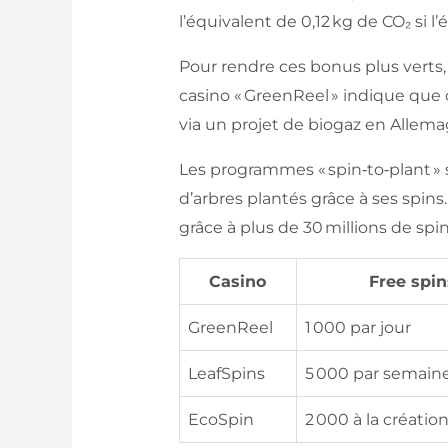
l’équivalent de 0,12 kg de CO₂ si 
Pour rendre ces bonus plus verts,
casino « GreenReel » indique que
via un projet de biogaz en Allema
Les programmes « spin‑to‑plant » 
d’arbres plantés grâce à ses spins.
grâce à plus de 30 millions de spin
Casino
Free spin
GreenReel
1 000 par jour
LeafSpins
5 000 par semain
EcoSpin
2 000 à la créati