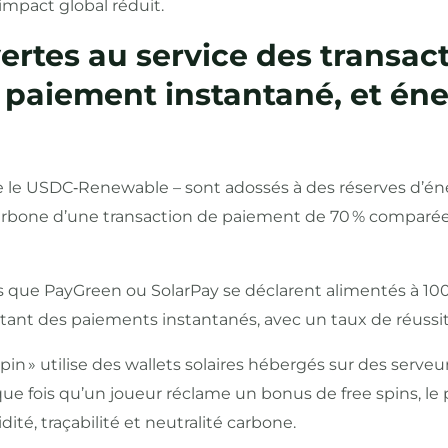
impact global réduit.
ertes au service des transact
paiement instantané, et éne
 le USDC‑Renewable – sont adossés à des réserves d’éner
carbone d’une transaction de paiement de 70 % comparé
 que PayGreen ou SolarPay se déclarent alimentés à 100 
ettant des paiements instantanés, avec un taux de réussit
rSpin » utilise des wallets solaires hébergés sur des ser
e fois qu’un joueur réclame un bonus de free spins, le 
idité, traçabilité et neutralité carbone.