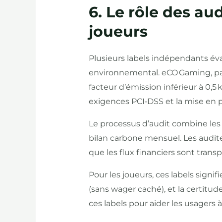
6. Le rôle des au
joueurs
Plusieurs labels indépendants éva
environnemental. eCO Gaming, par
facteur d’émission inférieur à 0,5 
exigences PCI‑DSS et la mise en 
Le processus d’audit combine les 
bilan carbone mensuel. Les audite
que les flux financiers sont trans
Pour les joueurs, ces labels sign
(sans wager caché), et la certitu
ces labels pour aider les usagers 