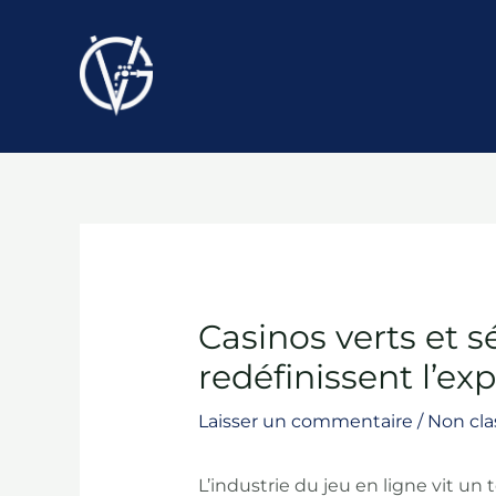
Aller
au
contenu
Casinos verts et 
redéfinissent l’e
Laisser un commentaire
/
Non cla
L’industrie du jeu en ligne vit un