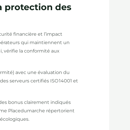
la protection des
rité financière et l’impact
opérateurs qui maintiennent un
i, vérifie la conformité aux
ormité) avec une évaluation du
es serveurs certifiés ISO 14001 et
, des bonus clairement indiqués
comme Placedumarche répertorient
t écologiques.