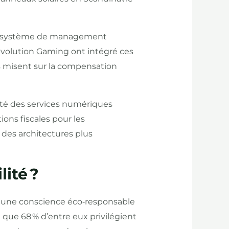
 d’un système de management
volution Gaming ont intégré ces
s misent sur la compensation
lité des services numériques
ions fiscales pour les
 des architectures plus
ité ?
ar une conscience éco‑responsable
ue 68 % d’entre eux privilégient