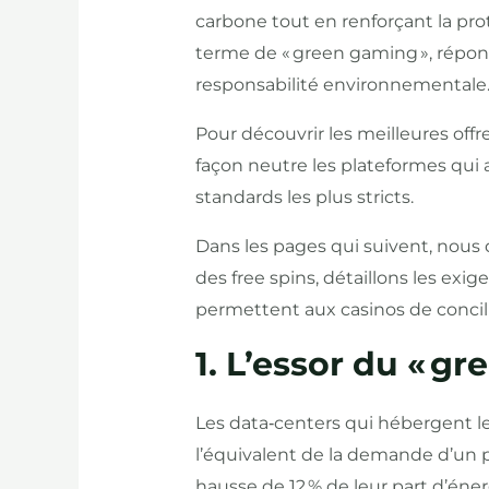
carbone tout en renforçant la pr
terme de « green gaming », répond
responsabilité environnementale
Pour découvrir les meilleures off
façon neutre les plateformes qui 
standards les plus stricts.
Dans les pages qui suivent, nous
des free spins, détaillons les ex
permettent aux casinos de concili
1. L’essor du « g
Les data‑centers qui hébergent le
l’équivalent de la demande d’un p
hausse de 12 % de leur part d’éne