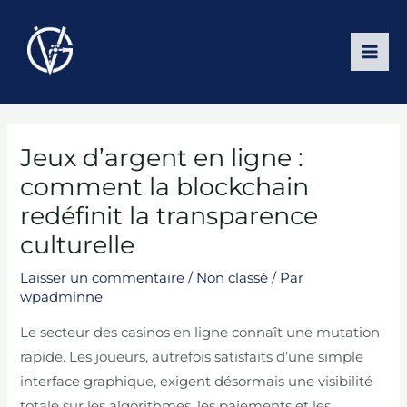
Aller
au
contenu
MAI
ME
Jeux d’argent en ligne :
comment la blockchain
redéfinit la transparence
culturelle
Laisser un commentaire
/
Non classé
/ Par
wpadminne
Le secteur des casinos en ligne connaît une mutation
rapide. Les joueurs, autrefois satisfaits d’une simple
interface graphique, exigent désormais une visibilité
totale sur les algorithmes, les paiements et les