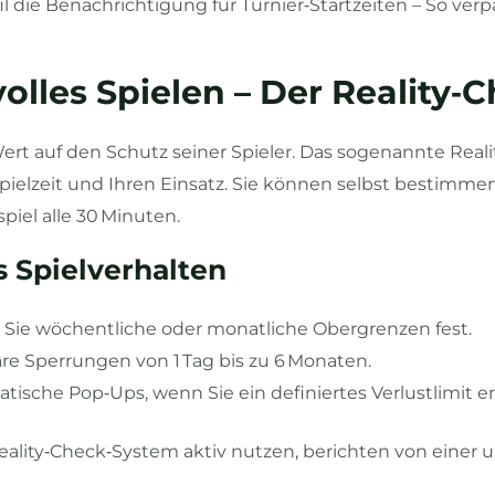
il die Benachrichtigung für Turnier‑Startzeiten – So ver
lles Spielen – Der Reality‑
ert auf den Schutz seiner Spieler. Das sogenannte Reali
Spielzeit und Ihren Einsatz. Sie können selbst bestimme
iel alle 30 Minuten.
s Spielverhalten
Sie wöchentliche oder monatliche Obergrenzen fest.
e Sperrungen von 1 Tag bis zu 6 Monaten.
ische Pop‑Ups, wenn Sie ein definiertes Verlustlimit er
Reality‑Check‑System aktiv nutzen, berichten von einer 