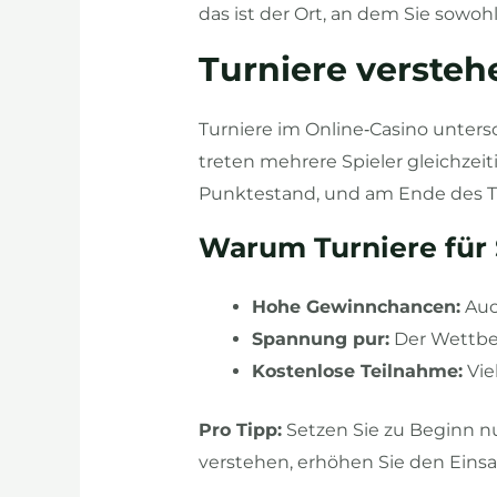
das ist der Ort, an dem Sie sowoh
Turniere versteh
Turniere im Online‑Casino untersc
treten mehrere Spieler gleichzei
Punktestand, und am Ende des Tur
Warum Turniere für S
Hohe Gewinnchancen:
Auc
Spannung pur:
Der Wettbew
Kostenlose Teilnahme:
Viel
Pro Tipp:
Setzen Sie zu Beginn nu
verstehen, erhöhen Sie den Einsat