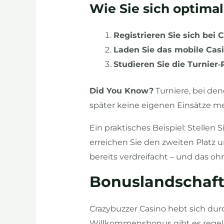
Wie Sie sich optimal
Registrieren Sie sich bei
Laden Sie das mobile Cas
Studieren Sie die Turnier
Did You Know?
Turniere, bei den
später keine eigenen Einsätze m
Ein praktisches Beispiel: Stellen 
erreichen Sie den zweiten Platz u
bereits verdreifacht – und das ohn
Bonuslandschaft 
Crazybuzzer Casino hebt sich d
Willkommensbonus gibt es regel