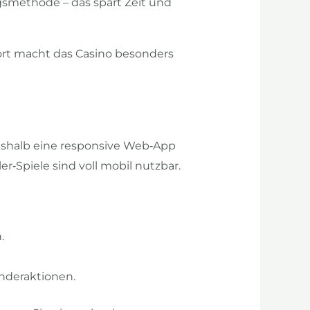
gsmethode – das spart Zeit und
t macht das Casino besonders
deshalb eine responsive Web‑App
er‑Spiele sind voll mobil nutzbar.
.
onderaktionen.