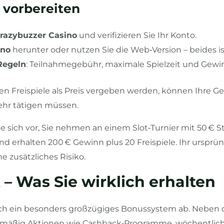
 vorbereiten
 Crazybuzzer Casino
und verifizieren Sie Ihr Konto.
ino
herunter oder nutzen Sie die Web‑Version – beides ist
‑Regeln
: Teilnahmegebühr, maximale Spielzeit und Gewi
en Freispiele als Preis vergeben werden, können Ihre G
ehr tätigen müssen.
Sie sich vor, Sie nehmen an einem Slot‑Turnier mit 50 € S
nd erhalten 200 € Gewinn plus 20 Freispiele. Ihr ursprün
e zusätzliches Risiko.
– Was Sie wirklich erhalten
urch ein besonders großzügiges Bonussystem ab. Nebe
mäßig Aktionen wie Cashback‑Programme, wöchentlich