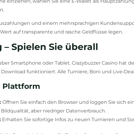
e einziehen, wählen Sie eine E‑Wallet als Hauptzahlun
n.
Auszahlungen und einem mehrsprachigen Kundensuppor
e Wert auf transparente und rasche Geldflüsse legen.
– Spielen Sie überall
 über Smartphone oder Tablet. Crazybuzzer Casino hat 
Download funktioniert. Alle Turniere, Boni und Live‑Deal
 Plattform
:
Öffnen Sie einfach den Browser und loggen Sie sich ein
Bildqualität, aber niedriger Datenverbrauch.
:
Erhalten Sie sofortige Infos zu neuen Turnieren und S