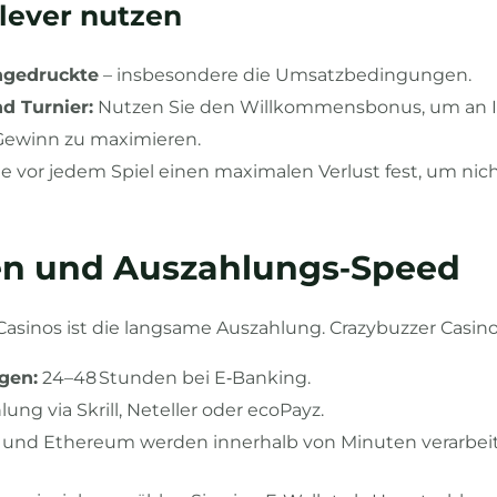
lever nutzen
ngedruckte
– insbesondere die Umsatzbedingungen.
d Turnier:
Nutzen Sie den Willkommensbonus, um an I
Gewinn zu maximieren.
 vor jedem Spiel einen maximalen Verlust fest, um nicht 
en und Auszahlungs‑Speed
asinos ist die langsame Auszahlung. Crazybuzzer Casino h
gen:
24–48 Stunden bei E‑Banking.
ung via Skrill, Neteller oder ecoPayz.
 und Ethereum werden innerhalb von Minuten verarbeit