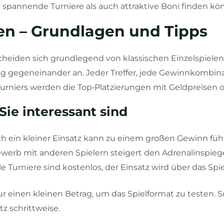
l spannende Turniere als auch attraktive Boni finden kö
en – Grundlagen und Tipps
heiden sich grundlegend von klassischen Einzelspielen.
tig gegeneinander an. Jeder Treffer, jede Gewinnkombin
niers werden die Top‑Platzierungen mit Geldpreisen od
ie interessant sind
h ein kleiner Einsatz kann zu einem großen Gewinn füh
erb mit anderen Spielern steigert den Adrenalinspiege
e Turniere sind kostenlos, der Einsatz wird über das Spie
r einen kleinen Betrag, um das Spielformat zu testen. 
z schrittweise.