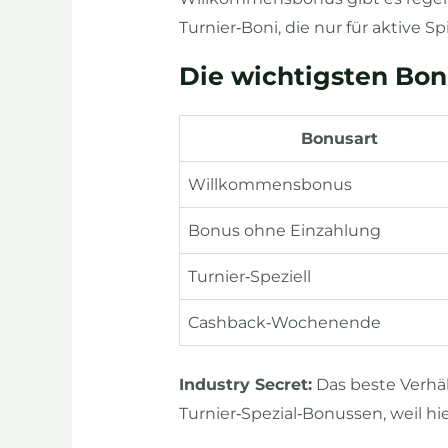
Turnier‑Boni, die nur für aktive Sp
Die wichtigsten Bon
Bonusart
Willkommensbonus
Bonus ohne Einzahlung
Turnier‑Speziell
Cashback‑Wochenende
Industry Secret:
Das beste Verhä
Turnier‑Spezial‑Bonussen, weil h