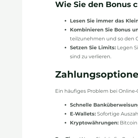
Wie Sie den Bonus c
Lesen Sie immer das Klei
Kombinieren Sie Bonus un
teilzunehmen und so den 
Setzen Sie Limits:
Legen Sie
sind zu verlieren.
Zahlungsoption
Ein häufiges Problem bei Online‑C
Schnelle Banküberweisun
E‑Wallets:
Sofortige Auszahl
Kryptowährungen:
Bitcoin