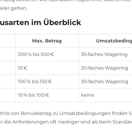
ieler gelten.
usarten im Überblick
Max. Betrag
Umsatzbedin
200 % bis 500 €
35‑faches Wagering
10 €
20‑faches Wagering
100 % bis 150 €
30‑faches Wagering
10 % bis 100 €
keine
ltnis von Bonusbetrag zu Umsatzbedingungen finden Si
ier die Anforderungen oft niedriger sind als beim Stan