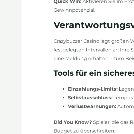
Quick Win:
Aktivieren Sie im Prof
Gewinnpotenzial.
Verantwortungsvo
Crazybuzzer Casino legt großen W
festgelegten Intervallen an Ihre 
eine Meldung erhalten – zum Beisp
Tools für ein sichere
Einzahlungs‑Limits:
Legen 
Selbstausschluss:
Temporär
Verlustwarnungen:
Automat
Did You Know?
Spieler, die das 
Budget zu überschreiten.