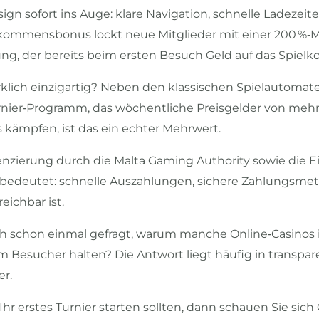
sign sofort ins Auge: klare Navigation, schnelle Ladezeit
illkommensbonus lockt neue Mitglieder mit einer 200 %
g, der bereits beim ersten Besuch Geld auf das Spielko
lich einzigartig? Neben den klassischen Spielautomate
nier‑Programm, das wöchentliche Preisgelder von mehre
 kämpfen, ist das ein echter Mehrwert.
izenzierung durch die Malta Gaming Authority sowie die 
as bedeutet: schnelle Auszahlungen, sichere Zahlungsme
eichbar ist.
ch schon einmal gefragt, warum manche Online‑Casinos
 Besucher halten? Die Antwort liegt häufig in transp
er.
Ihr erstes Turnier starten sollten, dann schauen Sie sic