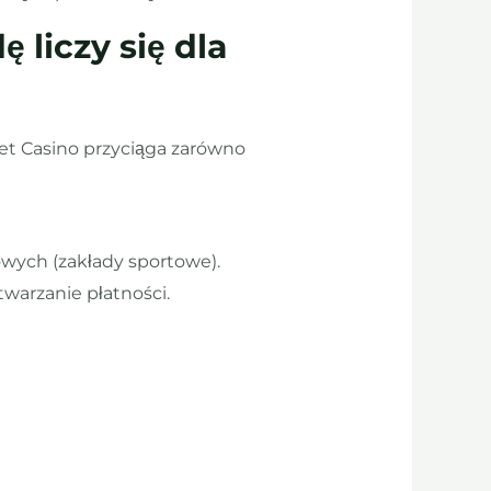
 liczy się dla
et Casino przyciąga zarówno
wych (zakłady sportowe).
warzanie płatności.