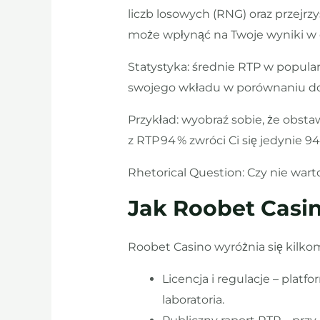
liczb losowych (RNG) oraz przejrz
może wpłynąć na Twoje wyniki w 
Statystyka: średnie RTP w popular
swojego wkładu w porównaniu do 
Przykład: wyobraź sobie, że obsta
z RTP 94 % zwróci Ci się jedynie 
Rhetorical Question: Czy nie warto
Jak Roobet Casi
Roobet Casino wyróżnia się kilko
Licencja i regulacje – platf
laboratoria.