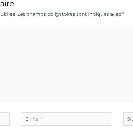
aire
ubliée.
Les champs obligatoires sont indiqués avec
*
E-
Site
mail*
Inte