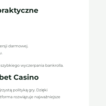
praktyczne
ersji darmowej.
u.
o szybkiego wyczerpania bankrolla.
bet Casino
ystą polityką gry. Dzięki
forma rozwiązuje najważniejsze