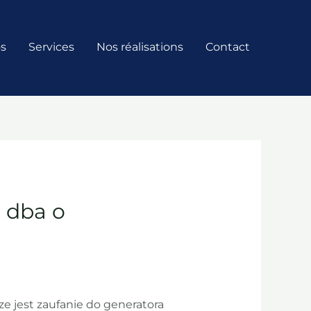
os
Services
Nos réalisations
Contact
o dba o
e jest zaufanie do generatora