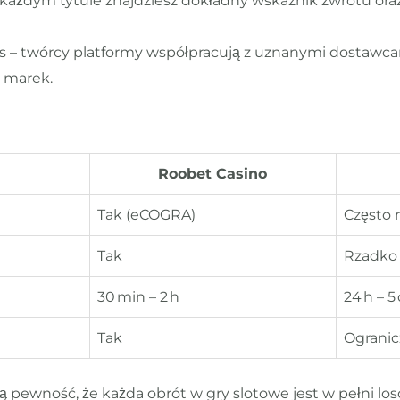
y każdym tytule znajdziesz dokładny wskaźnik zwrotu ora
s – twórcy platformy współpracują z uznanymi dostawcam
h marek.
Roobet Casino
Tak (eCOGRA)
Często 
Tak
Rzadko
30 min – 2 h
24 h – 5
Tak
Ograni
 pewność, że każda obrót w gry slotowe jest w pełni los