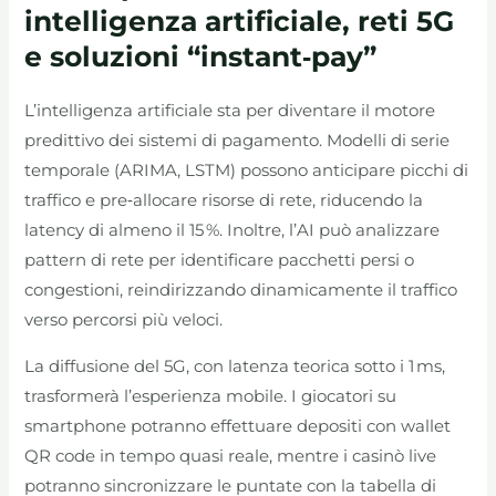
intelligenza artificiale, reti 5G
e soluzioni “instant‑pay”
L’intelligenza artificiale sta per diventare il motore
predittivo dei sistemi di pagamento. Modelli di serie
temporale (ARIMA, LSTM) possono anticipare picchi di
traffico e pre‑allocare risorse di rete, riducendo la
latency di almeno il 15 %. Inoltre, l’AI può analizzare
pattern di rete per identificare pacchetti persi o
congestioni, reindirizzando dinamicamente il traffico
verso percorsi più veloci.
La diffusione del 5G, con latenza teorica sotto i 1 ms,
trasformerà l’esperienza mobile. I giocatori su
smartphone potranno effettuare depositi con wallet
QR code in tempo quasi reale, mentre i casinò live
potranno sincronizzare le puntate con la tabella di