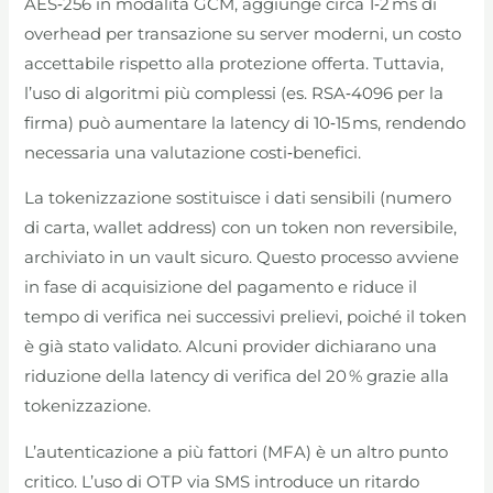
AES‑256 in modalità GCM, aggiunge circa 1‑2 ms di
overhead per transazione su server moderni, un costo
accettabile rispetto alla protezione offerta. Tuttavia,
l’uso di algoritmi più complessi (es. RSA‑4096 per la
firma) può aumentare la latency di 10‑15 ms, rendendo
necessaria una valutazione costi‑benefici.
La tokenizzazione sostituisce i dati sensibili (numero
di carta, wallet address) con un token non reversibile,
archiviato in un vault sicuro. Questo processo avviene
in fase di acquisizione del pagamento e riduce il
tempo di verifica nei successivi prelievi, poiché il token
è già stato validato. Alcuni provider dichiarano una
riduzione della latency di verifica del 20 % grazie alla
tokenizzazione.
L’autenticazione a più fattori (MFA) è un altro punto
critico. L’uso di OTP via SMS introduce un ritardo