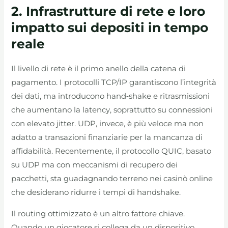
2. Infrastrutture di rete e loro
impatto sui depositi in tempo
reale
Il livello di rete è il primo anello della catena di
pagamento. I protocolli TCP/IP garantiscono l’integrità
dei dati, ma introducono hand‑shake e ritrasmissioni
che aumentano la latency, soprattutto su connessioni
con elevato jitter. UDP, invece, è più veloce ma non
adatto a transazioni finanziarie per la mancanza di
affidabilità. Recentemente, il protocollo QUIC, basato
su UDP ma con meccanismi di recupero dei
pacchetti, sta guadagnando terreno nei casinò online
che desiderano ridurre i tempi di handshake.
Il routing ottimizzato è un altro fattore chiave.
Quando un giocatore si collega da un dispositivo