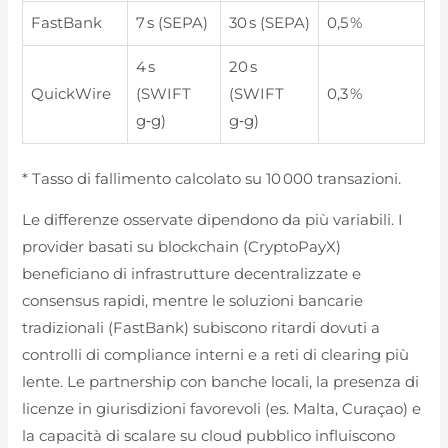
FastBank
7 s (SEPA)
30 s (SEPA)
0,5 %
4 s
20 s
QuickWire
(SWIFT
(SWIFT
0,3 %
g‑g)
g‑g)
* Tasso di fallimento calcolato su 10 000 transazioni.
Le differenze osservate dipendono da più variabili. I
provider basati su blockchain (CryptoPayX)
beneficiano di infrastrutture decentralizzate e
consensus rapidi, mentre le soluzioni bancarie
tradizionali (FastBank) subiscono ritardi dovuti a
controlli di compliance interni e a reti di clearing più
lente. Le partnership con banche locali, la presenza di
licenze in giurisdizioni favorevoli (es. Malta, Curaçao) e
la capacità di scalare su cloud pubblico influiscono