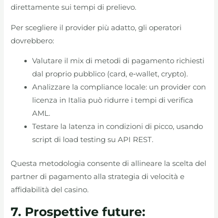
direttamente sui tempi di prelievo.
Per scegliere il provider più adatto, gli operatori
dovrebbero:
Valutare il mix di metodi di pagamento richiesti
dal proprio pubblico (card, e‑wallet, crypto).
Analizzare la compliance locale: un provider con
licenza in Italia può ridurre i tempi di verifica
AML.
Testare la latenza in condizioni di picco, usando
script di load testing su API REST.
Questa metodologia consente di allineare la scelta del
partner di pagamento alla strategia di velocità e
affidabilità del casino.
7. Prospettive future: