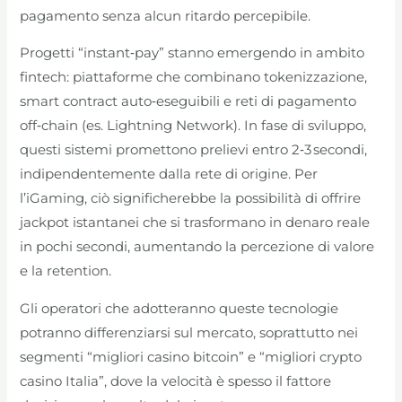
pagamento senza alcun ritardo percepibile.
Progetti “instant‑pay” stanno emergendo in ambito
fintech: piattaforme che combinano tokenizzazione,
smart contract auto‑eseguibili e reti di pagamento
off‑chain (es. Lightning Network). In fase di sviluppo,
questi sistemi promettono prelievi entro 2‑3 secondi,
indipendentemente dalla rete di origine. Per
l’iGaming, ciò significherebbe la possibilità di offrire
jackpot istantanei che si trasformano in denaro reale
in pochi secondi, aumentando la percezione di valore
e la retention.
Gli operatori che adotteranno queste tecnologie
potranno differenziarsi sul mercato, soprattutto nei
segmenti “migliori casino bitcoin” e “migliori crypto
casino Italia”, dove la velocità è spesso il fattore