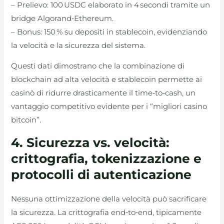
– Prelievo: 100 USDC elaborato in 4 secondi tramite un
bridge Algorand‑Ethereum.
– Bonus: 150 % su depositi in stablecoin, evidenziando
la velocità e la sicurezza del sistema.
Questi dati dimostrano che la combinazione di
blockchain ad alta velocità e stablecoin permette ai
casinò di ridurre drasticamente il time‑to‑cash, un
vantaggio competitivo evidente per i “migliori casino
bitcoin”.
4. Sicurezza vs. velocità:
crittografia, tokenizzazione e
protocolli di autenticazione
Nessuna ottimizzazione della velocità può sacrificare
la sicurezza. La crittografia end‑to‑end, tipicamente