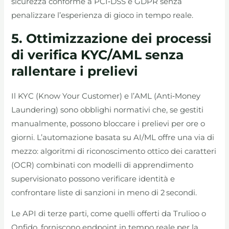
sicurezza conforme a PCI‑DSS e GDPR senza
penalizzare l’esperienza di gioco in tempo reale.
5. Ottimizzazione dei processi
di verifica KYC/AML senza
rallentare i prelievi
Il KYC (Know Your Customer) e l’AML (Anti‑Money
Laundering) sono obblighi normativi che, se gestiti
manualmente, possono bloccare i prelievi per ore o
giorni. L’automazione basata su AI/ML offre una via di
mezzo: algoritmi di riconoscimento ottico dei caratteri
(OCR) combinati con modelli di apprendimento
supervisionato possono verificare identità e
confrontare liste di sanzioni in meno di 2 secondi.
Le API di terze parti, come quelli offerti da Trulioo o
Onfido, forniscono endpoint in tempo reale per la