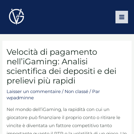
Aller
au
contenu
MAI
ME
Velocità di pagamento
nell’iGaming: Analisi
scientifica dei depositi e dei
prelievi più rapidi
Laisser un commentaire
/
Non classé
/ Par
wpadminne
Nel mondo dell’iGaming, la rapidità con cui un
giocatore può finanziare il proprio conto o ritirare le
vincite è diventata un fattore competitivo tanto
importante quanto il RTP o la volatilità di un gioco. Un