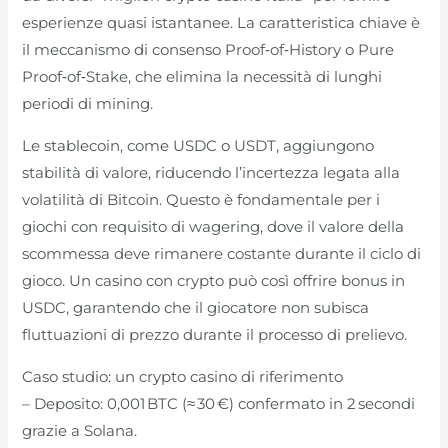
esperienze quasi istantanee. La caratteristica chiave è
il meccanismo di consenso Proof‑of‑History o Pure
Proof‑of‑Stake, che elimina la necessità di lunghi
periodi di mining.
Le stablecoin, come USDC o USDT, aggiungono
stabilità di valore, riducendo l’incertezza legata alla
volatilità di Bitcoin. Questo è fondamentale per i
giochi con requisito di wagering, dove il valore della
scommessa deve rimanere costante durante il ciclo di
gioco. Un casino con crypto può così offrire bonus in
USDC, garantendo che il giocatore non subisca
fluttuazioni di prezzo durante il processo di prelievo.
Caso studio: un crypto casino di riferimento
– Deposito: 0,001 BTC (≈ 30 €) confermato in 2 secondi
grazie a Solana.