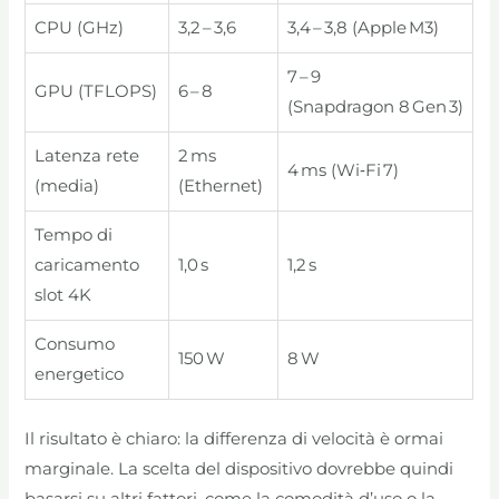
CPU (GHz)
3,2 – 3,6
3,4 – 3,8 (Apple M3)
7 – 9
GPU (TFLOPS)
6 – 8
(Snapdragon 8 Gen 3)
Latenza rete
2 ms
4 ms (Wi‑Fi 7)
(media)
(Ethernet)
Tempo di
caricamento
1,0 s
1,2 s
slot 4K
Consumo
150 W
8 W
energetico
Il risultato è chiaro: la differenza di velocità è ormai
marginale. La scelta del dispositivo dovrebbe quindi