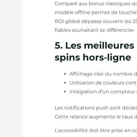
Comparé aux bonus classiques qu
modèle offline permet de toucher
ROI global dépasse souvent les 25
fiables souhaitant se différencier.
5. Les meilleures
spins hors‑ligne
Affichage clair du nombre de
Utilisation de couleurs cont
Intégration d’un compteur d
Les notifications push sont décle
Cette relance augmente le taux 
L’accessibilité doit être prise en 