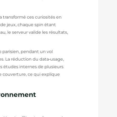
a transformé ces curiosités en
 de jeux, chaque spin étant
 le serveur valide les résultats,
o parisien, pendant un vol
. La réduction du data‑usage,
es études internes de plusieurs
e couverture, ce qui explique
vironnement