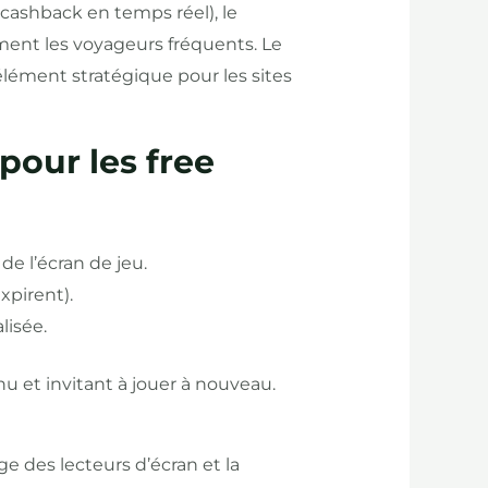
ashback en temps réel), le
ent les voyageurs fréquents. Le
élément stratégique pour les sites
pour les free
de l’écran de jeu.
xpirent).
lisée.
u et invitant à jouer à nouveau.
rge des lecteurs d’écran et la