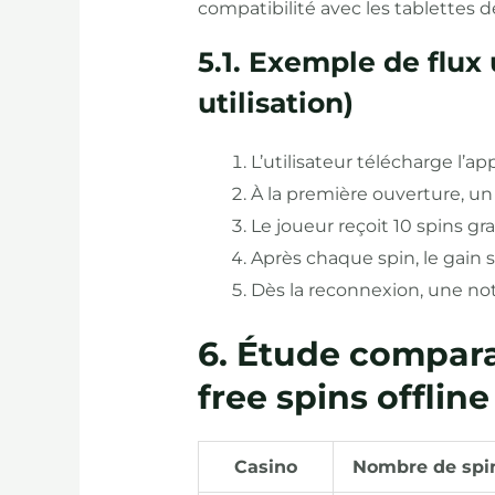
compatibilité avec les tablettes
5.1. Exemple de flux
utilisation)
L’utilisateur télécharge l’a
À la première ouverture, un 
Le joueur reçoit 10 spins g
Après chaque spin, le gain 
Dès la reconnexion, une not
6. Étude compara
free spins offline
Casino
Nombre de spi