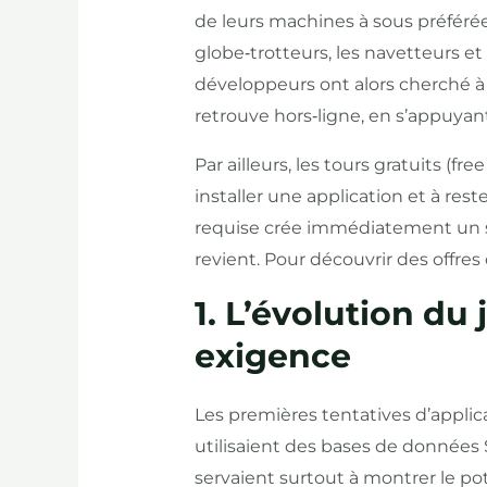
de leurs machines à sous préféré
globe‑trotteurs, les navetteurs et
développeurs ont alors cherché à
retrouve hors‑ligne, en s’appuyan
Par ailleurs, les tours gratuits (fr
installer une application et à res
requise crée immédiatement un sen
revient. Pour découvrir des offres
1. L’évolution du
exigence
Les premières tentatives d’appli
utilisaient des bases de données S
servaient surtout à montrer le pot