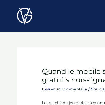
Aller
au
contenu
Quand le mobile s
gratuits hors‑lign
Laisser un commentaire
/
Non cla
Le marché du jeu mobile a connu,