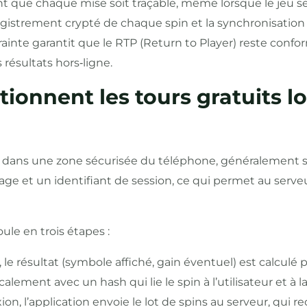
nt que chaque mise soit traçable, même lorsque le jeu se 
gistrement crypté de chaque spin et la synchronisation 
ainte garantit que le RTP (Return to Player) reste confo
ésultats hors‑ligne.
ionnent les tours gratuits lo
és dans une zone sécurisée du téléphone, généralement s
 et un identifiant de session, ce qui permet au serveur
ule en trois étapes :
 le résultat (symbole affiché, gain éventuel) est calculé 
calement avec un hash qui lie le spin à l’utilisateur et à 
on, l’application envoie le lot de spins au serveur, qui re