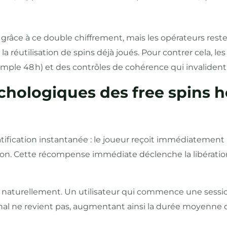
 grâce à ce double chiffrement, mais les opérateurs resten
la réutilisation de spins déjà joués. Pour contrer cela, l
mple 48 h) et des contrôles de cohérence qui invalident
chologiques des free spins ho
atification instantanée : le joueur reçoit immédiatement
xion. Cette récompense immédiate déclenche la libératio
ge naturellement. Un utilisateur qui commence une sessi
gnal ne revient pas, augmentant ainsi la durée moyenne d