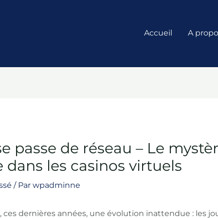
Accueil
A prop
e passe de réseau – Le mystèr
e dans les casinos virtuels
ssé
/ Par
wpadminne
 ces dernières années, une évolution inattendue : les j