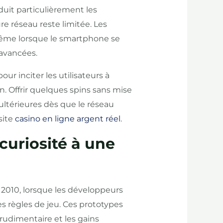
uit particulièrement les
re réseau reste limitée. Les
même lorsque le smartphone se
 avancées.
our inciter les utilisateurs à
n. Offrir quelques spins sans mise
ultérieures dès que le réseau
site
casino en ligne argent réel
.
 curiosité à une
 2010, lorsque les développeurs
es règles de jeu. Ces prototypes
 rudimentaire et les gains