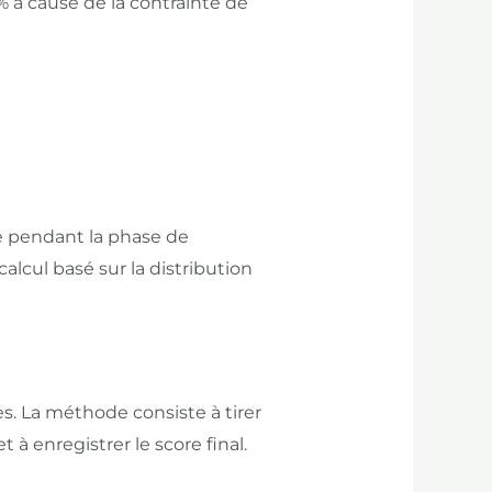
% à cause de la contrainte de
 pendant la phase de
calcul basé sur la distribution
s. La méthode consiste à tirer
 à enregistrer le score final.