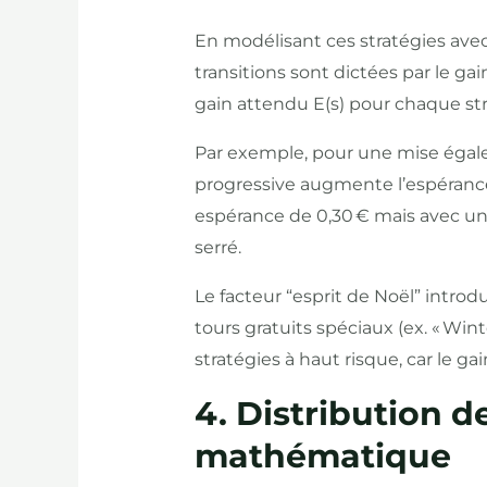
En modélisant ces stratégies avec
transitions sont dictées par le gai
gain attendu E(s) pour chaque str
Par exemple, pour une mise égale d
progressive augmente l’espérance à 
espérance de 0,30 € mais avec une 
serré.
Le facteur “esprit de Noël” introdu
tours gratuits spéciaux (ex. « Wi
stratégies à haut risque, car le g
4. Distribution d
mathématique