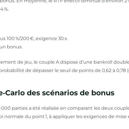
t bonus. En moyenne, le RTP effectif diminue d’environ 2 
4 %.
us 100 %/200 €, exigence 30 x.
cun bonus.
nt de jeu, le couple A dispose d’une bankroll double
robabilité de dépasser le seuil de points de 0,62 à 0,78 (
e‑Carlo des scénarios de bonus
000 parties a été réalisée en comparant les deux couple
i normale du point 1, à appliquer les exigences de mise et