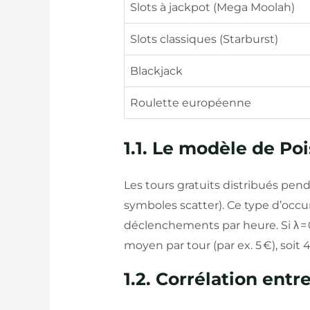
Slots à jackpot (Mega Moolah)
Slots classiques (Starburst)
Blackjack
Roulette européenne
1.1. Le modèle de Poi
Les tours gratuits distribués pen
symboles scatter). Ce type d’occ
déclenchements par heure. Si λ = 0
moyen par tour (par ex. 5 €), soit 4 
1.2. Corrélation entr