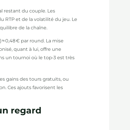
l restant du couple. Les
 RTP et de la volatilité du jeu. Le
uilibre de la chaîne.
) ≈ 0,48 € par round. La mise
nisé, quant à lui, offre une
s un tournoi où le top‑3 est très
les gains des tours gratuits, ou
. Ces ajouts favorisent les
 un regard