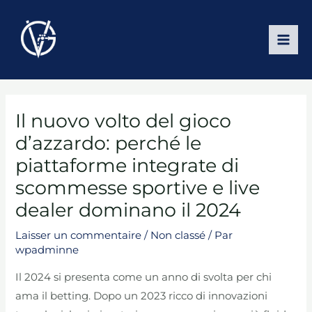
Aller
au
contenu
MAI
ME
Il nuovo volto del gioco
d’azzardo: perché le
piattaforme integrate di
scommesse sportive e live
dealer dominano il 2024
Laisser un commentaire
/
Non classé
/ Par
wpadminne
Il 2024 si presenta come un anno di svolta per chi
ama il betting. Dopo un 2023 ricco di innovazioni