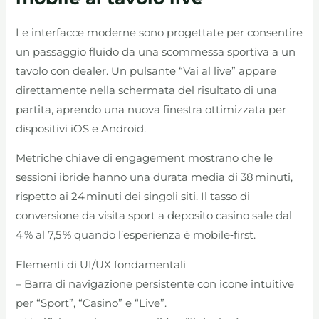
Le interfacce moderne sono progettate per consentire
un passaggio fluido da una scommessa sportiva a un
tavolo con dealer. Un pulsante “Vai al live” appare
direttamente nella schermata del risultato di una
partita, aprendo una nuova finestra ottimizzata per
dispositivi iOS e Android.
Metriche chiave di engagement mostrano che le
sessioni ibride hanno una durata media di 38 minuti,
rispetto ai 24 minuti dei singoli siti. Il tasso di
conversione da visita sport a deposito casino sale dal
4 % al 7,5 % quando l’esperienza è mobile‑first.
Elementi di UI/UX fondamentali
– Barra di navigazione persistente con icone intuitive
per “Sport”, “Casino” e “Live”.