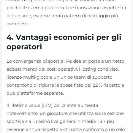
poiché il sistema può correlare transazioni sospette tra
le due aree, evidenziando pattern di riciclaggio più
complessi.
4. Vantaggi economici per gli
operatori
La convergenza di sport e live dealer porta a un netto
abbattimento dei costi operativi. Hosting condiviso,
licenze multi‑gioco e un unico team di supporto
consentono di ridurre le spese fisse del 22 % rispetto a
due piattaforme separate.
Il lifetime value (LTV) del cliente aumenta
notevolmente: un giocatore che utilizza sia la sezione
sportiva sia il casinò live genera in media 1,8 × più
revenue annua rispetto a chi resta confinato a un solo