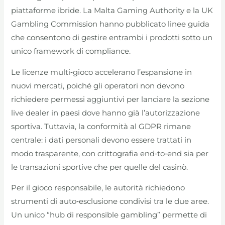
piattaforme ibride. La Malta Gaming Authority e la UK
Gambling Commission hanno pubblicato linee guida
che consentono di gestire entrambi i prodotti sotto un
unico framework di compliance.
Le licenze multi‑gioco accelerano l’espansione in
nuovi mercati, poiché gli operatori non devono
richiedere permessi aggiuntivi per lanciare la sezione
live dealer in paesi dove hanno già l’autorizzazione
sportiva. Tuttavia, la conformità al GDPR rimane
centrale: i dati personali devono essere trattati in
modo trasparente, con crittografia end‑to‑end sia per
le transazioni sportive che per quelle del casinò.
Per il gioco responsabile, le autorità richiedono
strumenti di auto‑esclusione condivisi tra le due aree.
Un unico “hub di responsible gambling” permette di