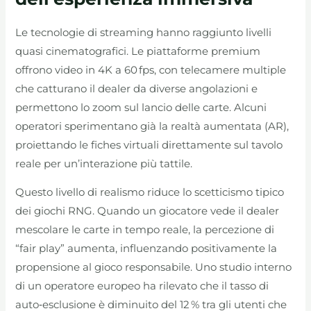
Le tecnologie di streaming hanno raggiunto livelli
quasi cinematografici. Le piattaforme premium
offrono video in 4K a 60 fps, con telecamere multiple
che catturano il dealer da diverse angolazioni e
permettono lo zoom sul lancio delle carte. Alcuni
operatori sperimentano già la realtà aumentata (AR),
proiettando le fiches virtuali direttamente sul tavolo
reale per un’interazione più tattile.
Questo livello di realismo riduce lo scetticismo tipico
dei giochi RNG. Quando un giocatore vede il dealer
mescolare le carte in tempo reale, la percezione di
“fair play” aumenta, influenzando positivamente la
propensione al gioco responsabile. Uno studio interno
di un operatore europeo ha rilevato che il tasso di
auto‑esclusione è diminuito del 12 % tra gli utenti che