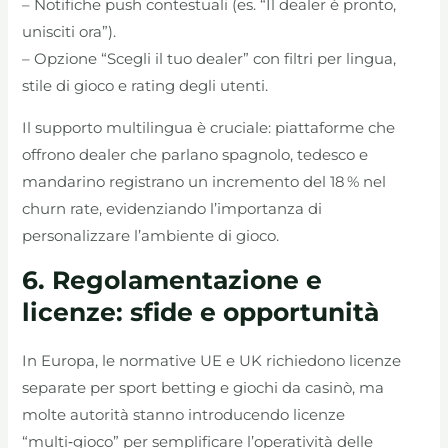
– Notifiche push contestuali (es. “Il dealer è pronto,
unisciti ora”).
– Opzione “Scegli il tuo dealer” con filtri per lingua,
stile di gioco e rating degli utenti.
Il supporto multilingua è cruciale: piattaforme che
offrono dealer che parlano spagnolo, tedesco e
mandarino registrano un incremento del 18 % nel
churn rate, evidenziando l’importanza di
personalizzare l’ambiente di gioco.
6. Regolamentazione e
licenze: sfide e opportunità
In Europa, le normative UE e UK richiedono licenze
separate per sport betting e giochi da casinò, ma
molte autorità stanno introducendo licenze
“multi‑gioco” per semplificare l’operatività delle