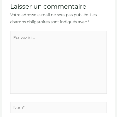
Laisser un commentaire
Votre adresse e-mail ne sera pas publiée.
Les
champs obligatoires sont indiqués avec
*
Écrivez
ici…
Nom*