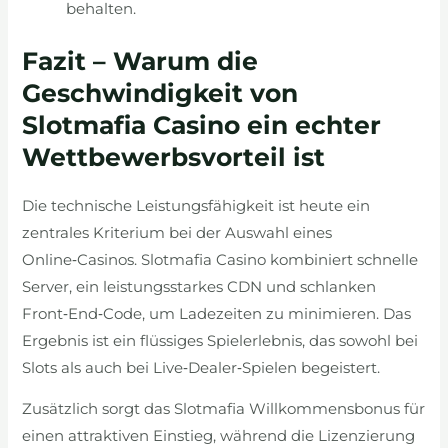
behalten.
Fazit – Warum die
Geschwindigkeit von
Slotmafia Casino ein echter
Wettbewerbsvorteil ist
Die technische Leistungsfähigkeit ist heute ein
zentrales Kriterium bei der Auswahl eines
Online‑Casinos. Slotmafia Casino kombiniert schnelle
Server, ein leistungsstarkes CDN und schlanken
Front‑End‑Code, um Ladezeiten zu minimieren. Das
Ergebnis ist ein flüssiges Spielerlebnis, das sowohl bei
Slots als auch bei Live‑Dealer‑Spielen begeistert.
Zusätzlich sorgt das Slotmafia Willkommensbonus für
einen attraktiven Einstieg, während die Lizenzierung