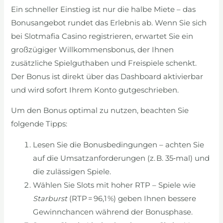
Ein schneller Einstieg ist nur die halbe Miete – das
Bonusangebot rundet das Erlebnis ab. Wenn Sie sich
bei Slotmafia Casino registrieren, erwartet Sie ein
großzügiger Willkommensbonus, der Ihnen
zusätzliche Spielguthaben und Freispiele schenkt.
Der Bonus ist direkt über das Dashboard aktivierbar
und wird sofort Ihrem Konto gutgeschrieben.
Um den Bonus optimal zu nutzen, beachten Sie
folgende Tipps:
Lesen Sie die Bonusbedingungen – achten Sie
auf die Umsatzanforderungen (z. B. 35‑mal) und
die zulässigen Spiele.
Wählen Sie Slots mit hoher RTP – Spiele wie
Starburst
(RTP = 96,1 %) geben Ihnen bessere
Gewinnchancen während der Bonusphase.