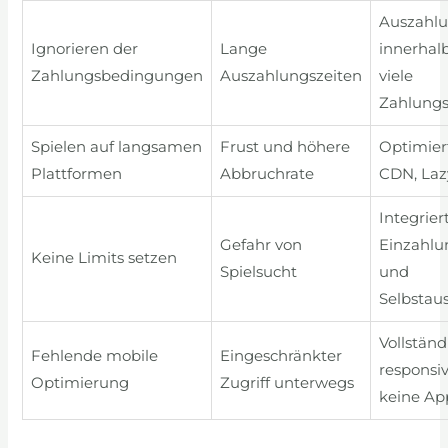
Auszahl
Ignorieren der
Lange
innerhalb
Zahlungsbedingungen
Auszahlungszeiten
viele
Zahlung
Spielen auf langsamen
Frust und höhere
Optimiert
Plattformen
Abbruchrate
CDN, Laz
Integrier
Gefahr von
Einzahlu
Keine Limits setzen
Spielsucht
und
Selbstau
Vollständ
Fehlende mobile
Eingeschränkter
responsi
Optimierung
Zugriff unterwegs
keine Ap