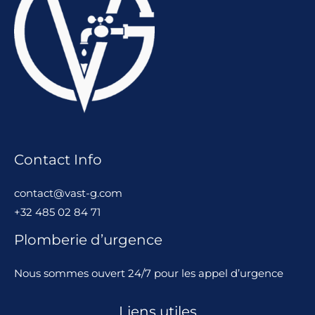
Contact Info
contact@vast-g.com
+32 485 02 84 71
Plomberie d’urgence
Nous sommes ouvert 24/7 pour les appel d’urgence
Liens utiles