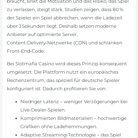
braucht, sinkt die Motivation und das Risiko, das Spiel
zu verlassen, steigt stark. Studien zeigen, dass 80 %
der Spieler ein Spiel abbrechen, wenn die Ladezeit
über 3 Sekunden liegt. Deshalb setzen moderne
Anbieter auf optimierte Server,
Content‑Delivery‑Netzwerke (CDN) und schlanken
Front‑End‑Code.
Bei Slotmafia Casino wird dieses Prinzip konsequent
umgesetzt. Die Plattform nutzt ein europäisches
Rechenzentrum, das speziell für deutsche Spieler
konfiguriert ist. Dadurch profitieren Sie von:
Niedriger Latenz – weniger Verzögerungen bei
Live‑Dealer‑Spielen.
Komprimierten Bildmaterialien – hochwertige
Grafiken ohne Ladehemmungen.
Adaptive Streaming‑Technologie – das Spiel