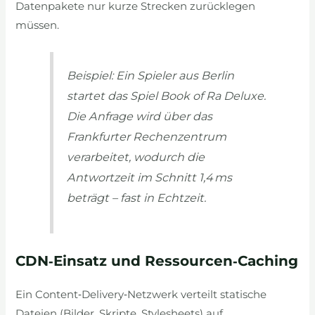
Datenpakete nur kurze Strecken zurücklegen
müssen.
Beispiel: Ein Spieler aus Berlin
startet das Spiel
Book of Ra Deluxe
.
Die Anfrage wird über das
Frankfurter Rechenzentrum
verarbeitet, wodurch die
Antwortzeit im Schnitt 1,4 ms
beträgt – fast in Echtzeit.
CDN‑Einsatz und Ressourcen‑Caching
Ein Content‑Delivery‑Netzwerk verteilt statische
Dateien (Bilder, Skripte, Stylesheets) auf