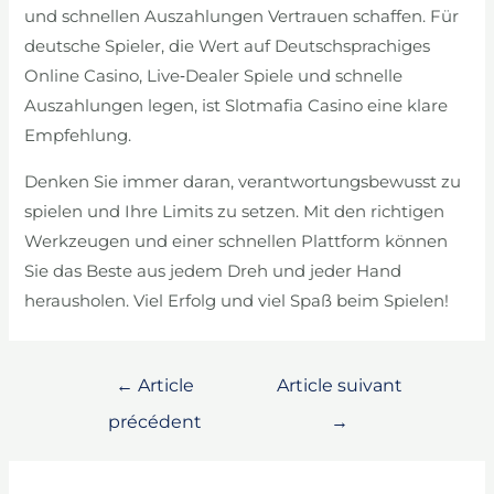
und schnellen Auszahlungen Vertrauen schaffen. Für
deutsche Spieler, die Wert auf Deutschsprachiges
Online Casino, Live‑Dealer Spiele und schnelle
Auszahlungen legen, ist Slotmafia Casino eine klare
Empfehlung.
Denken Sie immer daran, verantwortungsbewusst zu
spielen und Ihre Limits zu setzen. Mit den richtigen
Werkzeugen und einer schnellen Plattform können
Sie das Beste aus jedem Dreh und jeder Hand
herausholen. Viel Erfolg und viel Spaß beim Spielen!
Navigation
←
Article
Article suivant
de
précédent
→
l’article