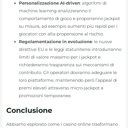
Personalizzazione AI‑driven
: algoritmi di
machine learning analizzeranno il
comportamento di gioco e proporranno jackpot
su misura, ad esempio aumenti più rapidi per i
giocatori con alta propensione al rischio.
Regolamentazione in evoluzione
: le nuove
direttive EU e le leggi statunitensi introdurranno
limiti di valore massimo per i jackpot e
richiederanno trasparenza sui meccanismi di
contributo. Gli operatori dovranno adeguare le
loro piattaforme, mantenendo però l’appeal di
premi elevati attraverso micro‑jackpot e
promozioni temporanee.
Conclusione
Abbiamo esplorato come i casinò online trasformano