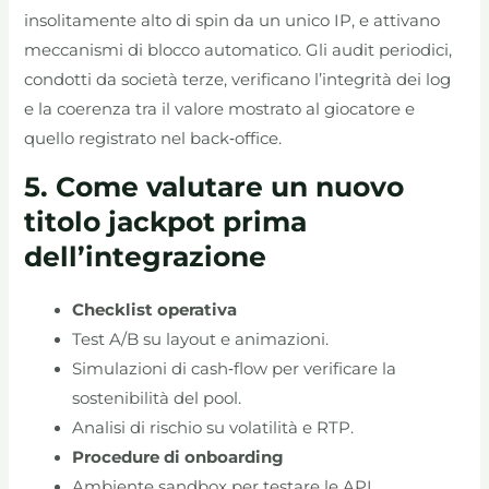
insolitamente alto di spin da un unico IP, e attivano
meccanismi di blocco automatico. Gli audit periodici,
condotti da società terze, verificano l’integrità dei log
e la coerenza tra il valore mostrato al giocatore e
quello registrato nel back‑office.
5. Come valutare un nuovo
titolo jackpot prima
dell’integrazione
Checklist operativa
Test A/B su layout e animazioni.
Simulazioni di cash‑flow per verificare la
sostenibilità del pool.
Analisi di rischio su volatilità e RTP.
Procedure di onboarding
Ambiente sandbox per testare le API.