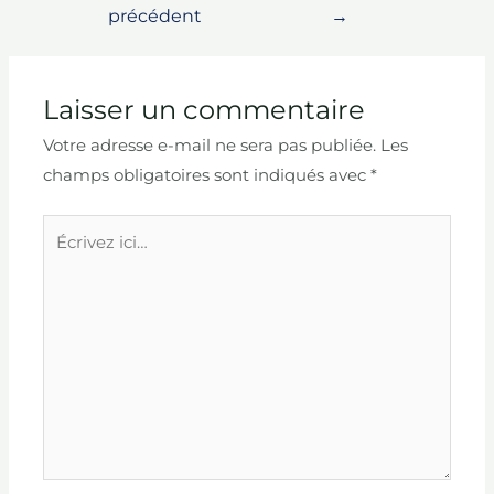
de
précédent
→
l’article
Laisser un commentaire
Votre adresse e-mail ne sera pas publiée.
Les
champs obligatoires sont indiqués avec
*
Écrivez
ici…