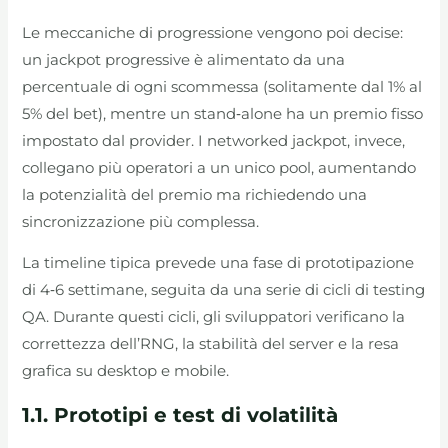
Le meccaniche di progressione vengono poi decise:
un jackpot progressive è alimentato da una
percentuale di ogni scommessa (solitamente dal 1% al
5% del bet), mentre un stand‑alone ha un premio fisso
impostato dal provider. I networked jackpot, invece,
collegano più operatori a un unico pool, aumentando
la potenzialità del premio ma richiedendo una
sincronizzazione più complessa.
La timeline tipica prevede una fase di prototipazione
di 4‑6 settimane, seguita da una serie di cicli di testing
QA. Durante questi cicli, gli sviluppatori verificano la
correttezza dell’RNG, la stabilità del server e la resa
grafica su desktop e mobile.
1.1. Prototipi e test di volatilità