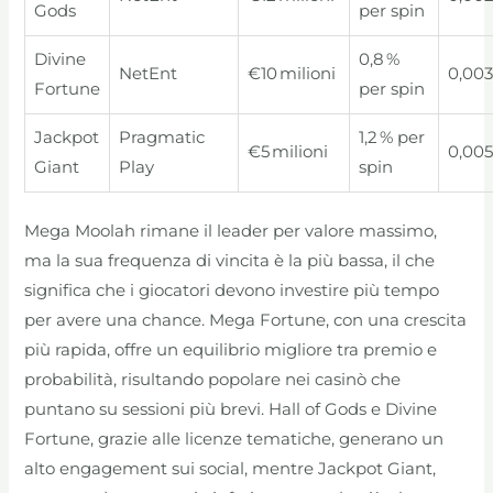
Gods
per spin
Divine
0,8 %
NetEnt
€10 milioni
0,003
Fortune
per spin
Jackpot
Pragmatic
1,2 % per
€5 milioni
0,005
Giant
Play
spin
Mega Moolah rimane il leader per valore massimo,
ma la sua frequenza di vincita è la più bassa, il che
significa che i giocatori devono investire più tempo
per avere una chance. Mega Fortune, con una crescita
più rapida, offre un equilibrio migliore tra premio e
probabilità, risultando popolare nei casinò che
puntano su sessioni più brevi. Hall of Gods e Divine
Fortune, grazie alle licenze tematiche, generano un
alto engagement sui social, mentre Jackpot Giant,