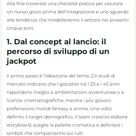
Alla fine troverete una checklist pratica per valutare
un nuovo gioco prima dell’integrazione e uno sguardo
alle tendenze che modelleranno il settore nei prossimi
cinque anni.
1. Dal concept al lancio: il
percorso di sviluppo di un
jackpot
Il primo passo è l’ideazione del tema. Gli studi di
mercato indicano che i giocatori tra i 25 e i 45 anni
rispondono meglio a ambientazioni avventurose o a
licenze cinematografiche, mentre i più giovani
preferiscono mondi fantasy e anime. Una volta
definito il target demografico, il team creativo elabora
storyboard, sceglie la palette cromatica e definisce i
simboli che compariranno sui rulli.