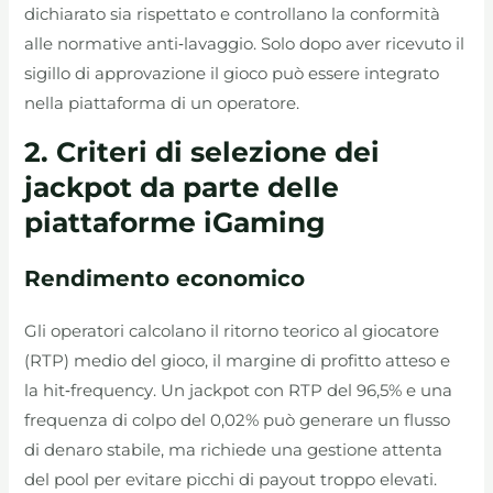
dichiarato sia rispettato e controllano la conformità
alle normative anti‑lavaggio. Solo dopo aver ricevuto il
sigillo di approvazione il gioco può essere integrato
nella piattaforma di un operatore.
2. Criteri di selezione dei
jackpot da parte delle
piattaforme iGaming
Rendimento economico
Gli operatori calcolano il ritorno teorico al giocatore
(RTP) medio del gioco, il margine di profitto atteso e
la hit‑frequency. Un jackpot con RTP del 96,5% e una
frequenza di colpo del 0,02% può generare un flusso
di denaro stabile, ma richiede una gestione attenta
del pool per evitare picchi di payout troppo elevati.