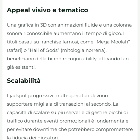
Appeal visivo e tematico
Una grafica in 3D con animazioni fluide e una colonna
sonora riconoscibile aumentano il tempo di gioco. I
titoli basati su franchise famosi, come “Mega Moolah”
(safari) o “Hall of Gods” (mitologia norrena),
beneficiano della brand recognizability, attirando fan
già esistenti.
Scalabilità
I jackpot progressivi multi‑operatori devono
supportare migliaia di transazioni al secondo. La
capacità di scalare su più server e di gestire picchi di
traffico durante eventi promozionali è fondamentale
per evitare downtime che potrebbero compromettere
la fiducia dei giocatori.