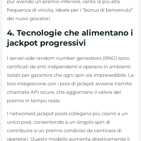
pur avendo un premio inferiore, vanta la più alta
frequenza di vincita, ideale per i “bonus di benvenuto”
dei nuovi giocatori.
4. Tecnologie che alimentano i
jackpot progressivi
I server‑side random number generators (RNG) sono
certificati da enti indipendenti e operano in ambienti
isolati per garantire che ogni spin sia imprevedibile. La
loro integrazione con i pool di jackpot avviene tramite
chiamate API sicure, che aggiornano il valore del
premio in tempo reale.
I networked jackpot pools collegano più casinò a un
unico pool, consentendo a un singolo spin di
contribuire a un premio condiviso da centinaia di
operatori. Questo modello aumenta drasticamente il