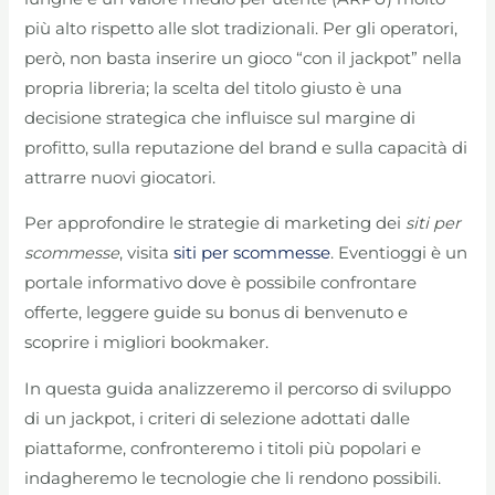
più alto rispetto alle slot tradizionali. Per gli operatori,
però, non basta inserire un gioco “con il jackpot” nella
propria libreria; la scelta del titolo giusto è una
decisione strategica che influisce sul margine di
profitto, sulla reputazione del brand e sulla capacità di
attrarre nuovi giocatori.
Per approfondire le strategie di marketing dei
siti per
scommesse
, visita
siti per scommesse
. Eventioggi è un
portale informativo dove è possibile confrontare
offerte, leggere guide su bonus di benvenuto e
scoprire i migliori bookmaker.
In questa guida analizzeremo il percorso di sviluppo
di un jackpot, i criteri di selezione adottati dalle
piattaforme, confronteremo i titoli più popolari e
indagheremo le tecnologie che li rendono possibili.