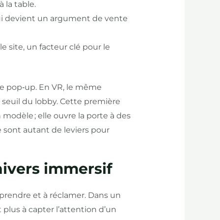
 la table.
 qui devient un argument de vente
site, un facteur clé pour le
ne pop‑up. En VR, le même
 seuil du lobby. Cette première
odèle ; elle ouvre la porte à des
 sont autant de leviers pour
nivers immersif
prendre et à réclamer. Dans un
plus à capter l’attention d’un