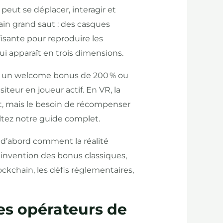
eut se déplacer, interagir et
hain grand saut : des casques
fisante pour reproduire les
ui apparaît en trois dimensions.
oit un welcome bonus de 200 % ou
iteur en joueur actif. En VR, la
, mais le besoin de récompenser
ltez notre guide complet.
s d’abord comment la réalité
éinvention des bonus classiques,
ckchain, les défis réglementaires,
es opérateurs de