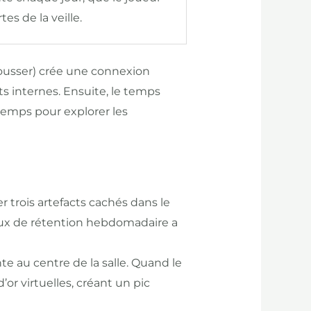
es de la veille.
 pousser) crée une connexion
s internes. Ensuite, le temps
temps pour explorer les
 trois artefacts cachés dans le
aux de rétention hebdomadaire a
e au centre de la salle. Quand le
’or virtuelles, créant un pic