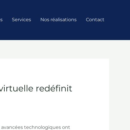
os
Services
Nos réalisations
Contact
irtuelle redéfinit
es avancées technologiques ont