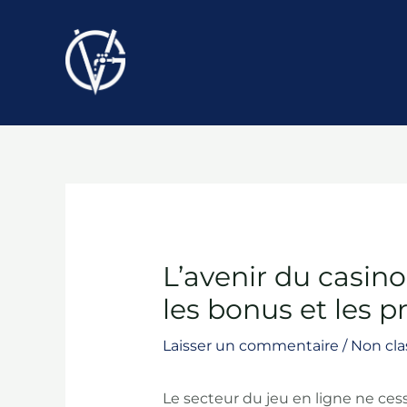
Aller
au
contenu
L’avenir du casino
les bonus et les 
Laisser un commentaire
/
Non cla
Le secteur du jeu en ligne ne ces