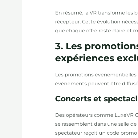
En résumé, la VR transforme les 
récepteur. Cette évolution nécess
que chaque offre reste claire et 
3. Les promotions
expériences excl
Les promotions événementielles so
événements peuvent être diffusés
Concerts et spectacl
Des opérateurs comme LuxeVR Casin
se rassemblent dans une salle de
spectateur reçoit un code promo 