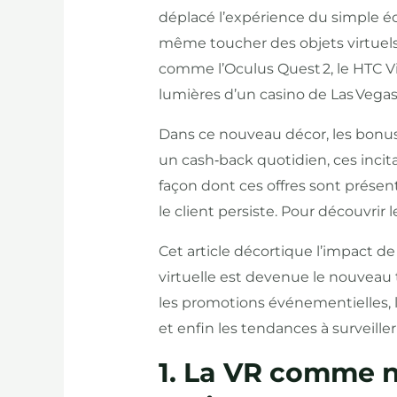
déplacé l’expérience du simple éc
même toucher des objets virtuels. 
comme l’Oculus Quest 2, le HTC Viv
lumières d’un casino de Las Vegas,
Dans ce nouveau décor, les bonus
un cash‑back quotidien, ces incitat
façon dont ces offres sont prés
le client persiste. Pour découvrir 
Cet article décortique l’impact d
virtuelle est devenue le nouveau 
les promotions événementielles, l
et enfin les tendances à surveille
1. La VR comme n