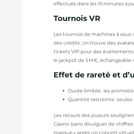
effectués dans les 10 minutes sui
Tournois VR
Les tournois de machines à sous o
des crédits ; on trouve des avat
tickets VIP pour des événements 
le jackpot de 5 M €, échangeable
Effet de rareté et d
Durée limitée : les promoti
Quantité restreinte : seules
Les retours des joueurs souligne
Casino (sans divulguer de chiffres
marque » après un concert virtuel