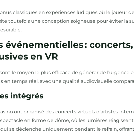
bonus classiques en expériences ludiques où le joueur d
ite toutefois une conception soigneuse pour éviter la su
mesurable.
 événementielles : concerts,
usives en VR
nt le moyen le plus efficace de générer de l’urgence et d
 en temps réel, avec une qualité audiovisuelle comparab
es intégrés
o ont organisé des concerts virtuels d’artistes intern
 spectacle en forme de dôme, où les lumières réagissen
qui se déclenche uniquement pendant le refrain, offrant