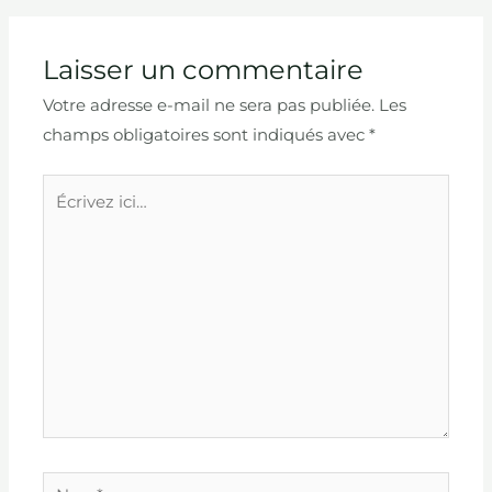
Laisser un commentaire
Votre adresse e-mail ne sera pas publiée.
Les
champs obligatoires sont indiqués avec
*
Écrivez
ici…
Nom*