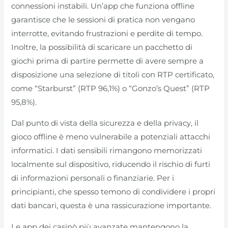
connessioni instabili. Un’app che funziona offline
garantisce che le sessioni di pratica non vengano
interrotte, evitando frustrazioni e perdite di tempo.
Inoltre, la possibilità di scaricare un pacchetto di
giochi prima di partire permette di avere sempre a
disposizione una selezione di titoli con RTP certificato,
come “Starburst” (RTP 96,1%) o “Gonzo’s Quest” (RTP
95,8%).
Dal punto di vista della sicurezza e della privacy, il
gioco offline è meno vulnerabile a potenziali attacchi
informatici. I dati sensibili rimangono memorizzati
localmente sul dispositivo, riducendo il rischio di furti
di informazioni personali o finanziarie. Per i
principianti, che spesso temono di condividere i propri
dati bancari, questa è una rassicurazione importante.
Le app dei casinò più avanzate mantengono la