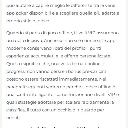
può aiutare a capire meglio le differenze tra le varie
app poker disponibili e a scegliere quella più adatta al
proprio stile di gioco.
Quando si parla di gioco offline, i livelli VIP assumono
un ruolo decisivo. Anche se non si è connessi, le app
moderne conservano i dati del profilo, i punti
esperienza accumulati e le offerte personalizzate.
Questo significa che, una volta tornati online, i
progressi non vanno persi e i bonus pre‑caricati
possono essere riscattati immediatamente. Nei
paragrafi seguenti vedremo perché il gioco offline è
una scelta intelligente, come funzionano i livelli VIP e
quali strategie adottare per scalare rapidamente la
classifica, il tutto con un occhio di riguardo per i
neofiti.