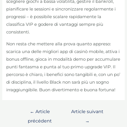
scegliere giochi a bassa volatilità, gestire il bankroll,
pianificare le sessioni e sincronizzare regolarmente i
progressi – è possibile scalare rapidamente la
classifica VIP e godere di vantaggi sempre più
consistenti.
Non resta che mettere alla prova quanto appreso:
scarica una delle migliori app di casinò mobile, attiva i
bonus offline, gioca in modalità demo per accumulare
punti fantasma e punta al tuo primo upgrade VIP. Il
percorso è chiaro, i benefici sono tangibili e, con un po’
di disciplina, il livello Black non sarà più un sogno
irraggiungibile. Buon divertimento e buona fortuna!
Navigation
←
Article
Article suivant
de
précédent
→
l’article