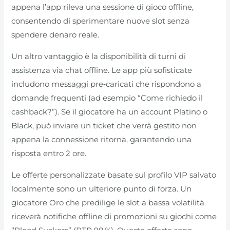
appena l’app rileva una sessione di gioco offline,
consentendo di sperimentare nuove slot senza
spendere denaro reale.
Un altro vantaggio è la disponibilità di turni di
assistenza via chat offline. Le app più sofisticate
includono messaggi pre‑caricati che rispondono a
domande frequenti (ad esempio “Come richiedo il
cashback?”). Se il giocatore ha un account Platino o
Black, può inviare un ticket che verrà gestito non
appena la connessione ritorna, garantendo una
risposta entro 2 ore.
Le offerte personalizzate basate sul profilo VIP salvato
localmente sono un ulteriore punto di forza. Un
giocatore Oro che predilige le slot a bassa volatilità
riceverà notifiche offline di promozioni su giochi come