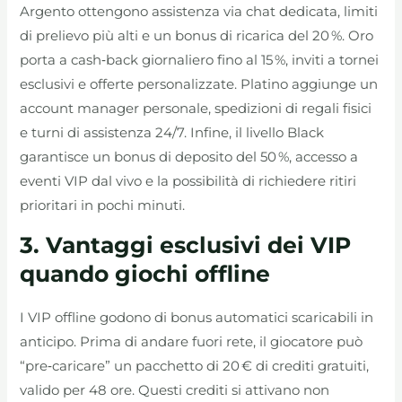
Argento ottengono assistenza via chat dedicata, limiti
di prelievo più alti e un bonus di ricarica del 20 %. Oro
porta a cash‑back giornaliero fino al 15 %, inviti a tornei
esclusivi e offerte personalizzate. Platino aggiunge un
account manager personale, spedizioni di regali fisici
e turni di assistenza 24/7. Infine, il livello Black
garantisce un bonus di deposito del 50 %, accesso a
eventi VIP dal vivo e la possibilità di richiedere ritiri
prioritari in pochi minuti.
3. Vantaggi esclusivi dei VIP
quando giochi offline
I VIP offline godono di bonus automatici scaricabili in
anticipo. Prima di andare fuori rete, il giocatore può
“pre‑caricare” un pacchetto di 20 € di crediti gratuiti,
valido per 48 ore. Questi crediti si attivano non