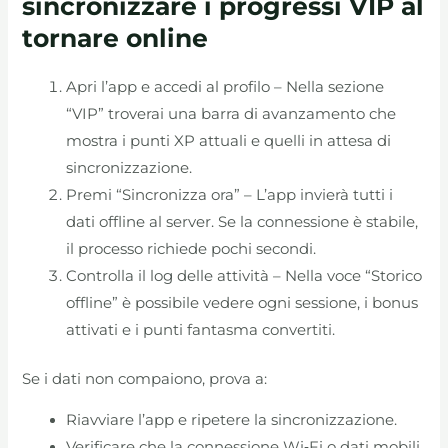
sincronizzare i progressi VIP al
tornare online
Apri l’app e accedi al profilo – Nella sezione
“VIP” troverai una barra di avanzamento che
mostra i punti XP attuali e quelli in attesa di
sincronizzazione.
Premi “Sincronizza ora” – L’app invierà tutti i
dati offline al server. Se la connessione è stabile,
il processo richiede pochi secondi.
Controlla il log delle attività – Nella voce “Storico
offline” è possibile vedere ogni sessione, i bonus
attivati e i punti fantasma convertiti.
Se i dati non compaiono, prova a:
Riavviare l’app e ripetere la sincronizzazione.
Verificare che la connessione Wi‑Fi o dati mobili