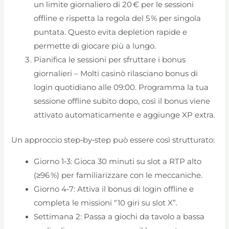
un limite giornaliero di 20 € per le sessioni
offline e rispetta la regola del 5 % per singola
puntata. Questo evita depletion rapide e
permette di giocare più a lungo.
Pianifica le sessioni per sfruttare i bonus
giornalieri – Molti casinò rilasciano bonus di
login quotidiano alle 09:00. Programma la tua
sessione offline subito dopo, così il bonus viene
attivato automaticamente e aggiunge XP extra.
Un approccio step‑by‑step può essere così strutturato:
Giorno 1‑3: Gioca 30 minuti su slot a RTP alto
(≥96 %) per familiarizzare con le meccaniche.
Giorno 4‑7: Attiva il bonus di login offline e
completa le missioni “10 giri su slot X”.
Settimana 2: Passa a giochi da tavolo a bassa