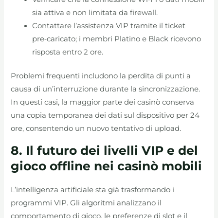
sia attiva e non limitata da firewall.
Contattare l’assistenza VIP tramite il ticket
pre‑caricato; i membri Platino e Black ricevono
risposta entro 2 ore.
Problemi frequenti includono la perdita di punti a
causa di un’interruzione durante la sincronizzazione.
In questi casi, la maggior parte dei casinò conserva
una copia temporanea dei dati sul dispositivo per 24
ore, consentendo un nuovo tentativo di upload.
8. Il futuro dei livelli VIP e del
gioco offline nei casinò mobili
L’intelligenza artificiale sta già trasformando i
programmi VIP. Gli algoritmi analizzano il
comportamento di gioco, le preferenze di slot e il