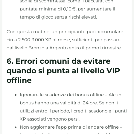
soglia di scommessa, come il baccarat con
puntata minima di 0,10 €, per aumentare il
tempo di gioco senza rischi elevati.
Con questa routine, un principiante può accumulare
circa 2.500‑3.000 XP al mese, sufficienti per passare
dal livello Bronzo a Argento entro il primo trimestre.
6. Errori comuni da evitare
quando si punta al livello VIP
offline
Ignorare le scadenze dei bonus offline – Alcuni
bonus hanno una validità di 24 ore. Se non li
utilizzi entro il periodo, i crediti scadono e i punti
XP associati vengono persi.
Non aggiornare l’app prima di andare offline –