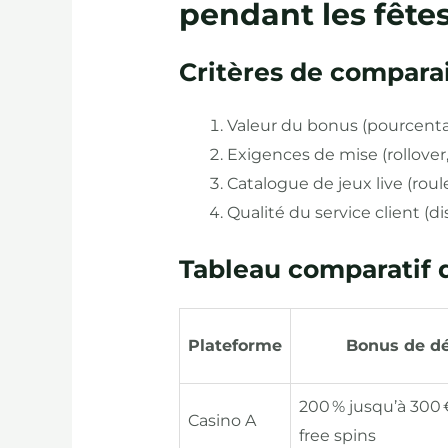
pendant les fête
Critères de compara
Valeur du bonus (pourcenta
Exigences de mise (rollover,
Catalogue de jeux live (roule
Qualité du service client (di
Tableau comparatif 
Plateforme
Bonus de d
200 % jusqu’à 300 
Casino A
free spins