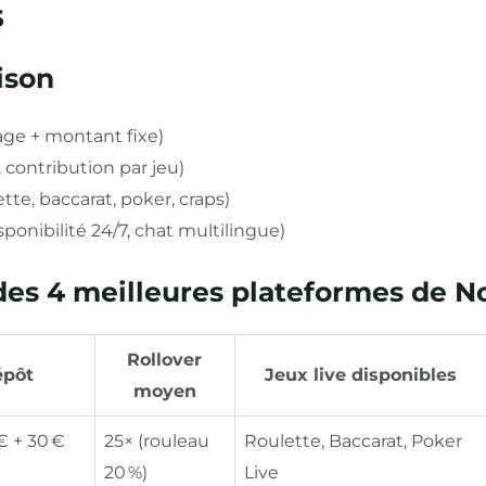
s
ison
ge + montant fixe)
 contribution par jeu)
tte, baccarat, poker, craps)
sponibilité 24/7, chat multilingue)
des 4 meilleures plateformes de N
Rollover
épôt
Jeux live disponibles
moyen
€ + 30 €
25× (rouleau
Roulette, Baccarat, Poker
20 %)
Live