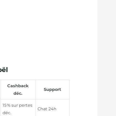
oël
Cashback
Support
déc.
15 % sur pertes
Chat 24h
déc.