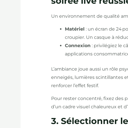
soirée live réussi
Un environnement de qualité amél
Matériel
: un écran de 24 p
croupier. Un casque à réduc
Connexion
: privilégiez le
applications consommatrices
L’ambiance joue aussi un rôle psy
enneigés, lumières scintillantes 
renforcer l’effet festif.
Pour rester concentré, fixez des
d’un cadre visuel chaleureux et 
3. Sélectionner l