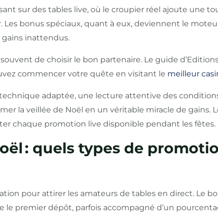
nt sur des tables live, où le croupier réel ajoute une t
. Les bonus spéciaux, quant à eux, deviennent le moteur
gains inattendus.
fit souvent de choisir le bon partenaire. Le guide d’Editi
vez commencer votre quête en visitant le
meilleur casi
echnique adaptée, une lecture attentive des condition
rmer la veillée de Noël en un véritable miracle de gains. Le
er chaque promotion live disponible pendant les fêtes.
oël : quels types de promoti
ation pour attirer les amateurs de tables en direct. Le bo
ple le premier dépôt, parfois accompagné d’un pourcent