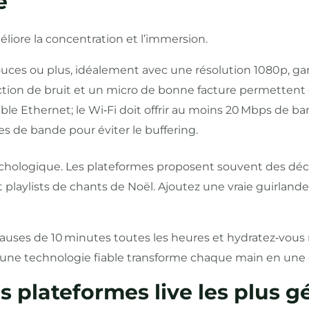
e
iore la concentration et l’immersion.
ouces ou plus, idéalement avec une résolution 1080p, ga
tion de bruit et un micro de bonne facture permettent d
 câble Ethernet; le Wi‑Fi doit offrir au moins 20 Mbps de 
 de bande pour éviter le buffering.
chologique. Les plateformes proposent souvent des décora
et playlists de chants de Noël. Ajoutez une vraie guirla
 pauses de 10 minutes toutes les heures et hydratez‑vou
d’une technologie fiable transforme chaque main en un
es plateformes live les plus 