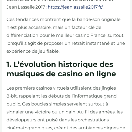
Jean Lassalle 2017 :
https://jeanlassalle2017.fr/
.
Ces tendances montrent que la bande‑son originale
n’est plus accessoire, mais un facteur clé de
différenciation pour le meilleur casino France, surtout
lorsqu’il s’agit de proposer un retrait instantané et une
expérience de jeu fiable.
1. L’évolution historique des
musiques de casino en ligne
Les premiers casinos virtuels utilisaient des jingles
8‑bit, rappelant les débuts de l’informatique grand
public. Ces boucles simples servaient surtout à
signaler une victoire ou un gain. Au fil des années, les
développeurs ont puisé dans les orchestrations
cinématographiques, créant des ambiances dignes de