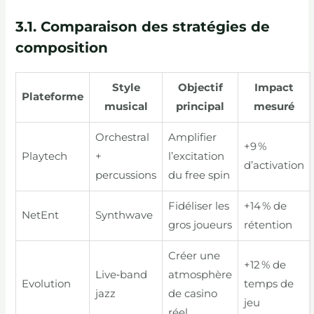
3.1. Comparaison des stratégies de
composition
Style
Objectif
Impact
Plateforme
musical
principal
mesuré
Orchestral
Amplifier
+9 %
Playtech
+
l’excitation
d’activation
percussions
du free spin
Fidéliser les
+14 % de
NetEnt
Synthwave
gros joueurs
rétention
Créer une
+12 % de
Live‑band
atmosphère
Evolution
temps de
jazz
de casino
jeu
réel