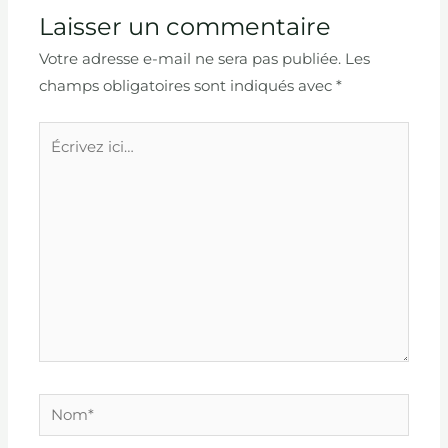
Laisser un commentaire
Votre adresse e-mail ne sera pas publiée.
Les
champs obligatoires sont indiqués avec
*
Écrivez
ici…
Nom*