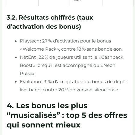
3.2. Résultats chiffrés (taux
d’activation des bonus)
Playtech : 27 % d’activation pour le bonus
« Welcome Pack », contre 18 % sans bande‑son.
NetEnt : 22 % de joueurs utilisent le « Cashback
Boost » lorsqu’il est accompagné du « Neon
Pulse».
Evolution : 31 % d’acceptation du bonus de dépôt
live‑band, contre 20 % en version silencieuse.
4. Les bonus les plus
“musicalisés” : top 5 des offres
qui sonnent mieux