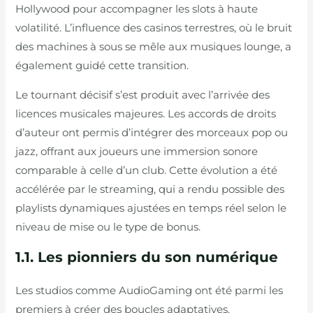
Hollywood pour accompagner les slots à haute
volatilité. L’influence des casinos terrestres, où le bruit
des machines à sous se mêle aux musiques lounge, a
également guidé cette transition.
Le tournant décisif s’est produit avec l’arrivée des
licences musicales majeures. Les accords de droits
d’auteur ont permis d’intégrer des morceaux pop ou
jazz, offrant aux joueurs une immersion sonore
comparable à celle d’un club. Cette évolution a été
accélérée par le streaming, qui a rendu possible des
playlists dynamiques ajustées en temps réel selon le
niveau de mise ou le type de bonus.
1.1. Les pionniers du son numérique
Les studios comme AudioGaming ont été parmi les
premiers à créer des boucles adaptatives,