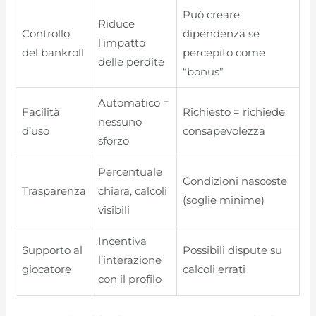
Può creare
Riduce
Controllo
dipendenza se
l’impatto
del bankroll
percepito come
delle perdite
“bonus”
Automatico =
Facilità
Richiesto = richiede
nessuno
d’uso
consapevolezza
sforzo
Percentuale
Condizioni nascoste
Trasparenza
chiara, calcoli
(soglie minime)
visibili
Incentiva
Supporto al
Possibili dispute su
l’interazione
giocatore
calcoli errati
con il profilo