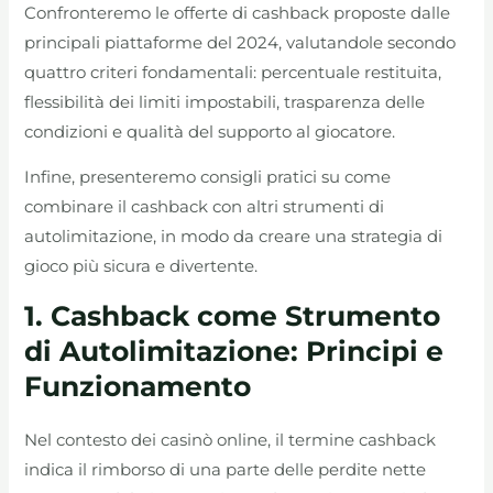
Confronteremo le offerte di cashback proposte dalle
principali piattaforme del 2024, valutandole secondo
quattro criteri fondamentali: percentuale restituita,
flessibilità dei limiti impostabili, trasparenza delle
condizioni e qualità del supporto al giocatore.
Infine, presenteremo consigli pratici su come
combinare il cashback con altri strumenti di
autolimitazione, in modo da creare una strategia di
gioco più sicura e divertente.
1. Cashback come Strumento
di Autolimitazione: Principi e
Funzionamento
Nel contesto dei casinò online, il termine cashback
indica il rimborso di una parte delle perdite nette