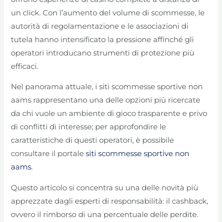
un click. Con l’aumento del volume di scommesse, le
autorità di regolamentazione e le associazioni di
tutela hanno intensificato la pressione affinché gli
operatori introducano strumenti di protezione più
efficaci.
Nel panorama attuale, i siti scommesse sportive non
aams rappresentano una delle opzioni più ricercate
da chi vuole un ambiente di gioco trasparente e privo
di conflitti di interesse; per approfondire le
caratteristiche di questi operatori, è possibile
consultare il portale
siti scommesse sportive non
aams
.
Questo articolo si concentra su una delle novità più
apprezzate dagli esperti di responsabilità: il cashback,
ovvero il rimborso di una percentuale delle perdite.