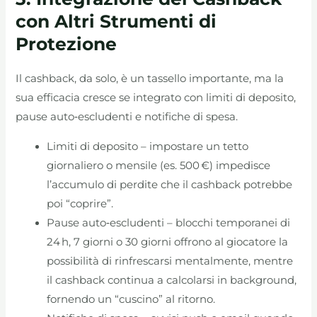
con Altri Strumenti di
Protezione
Il cashback, da solo, è un tassello importante, ma la
sua efficacia cresce se integrato con limiti di deposito,
pause auto‑escludenti e notifiche di spesa.
Limiti di deposito – impostare un tetto
giornaliero o mensile (es. 500 €) impedisce
l’accumulo di perdite che il cashback potrebbe
poi “coprire”.
Pause auto‑escludenti – blocchi temporanei di
24 h, 7 giorni o 30 giorni offrono al giocatore la
possibilità di rinfrescarsi mentalmente, mentre
il cashback continua a calcolarsi in background,
fornendo un “cuscino” al ritorno.