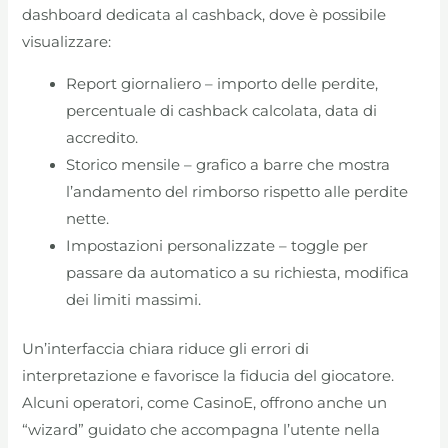
dashboard dedicata al cashback, dove è possibile
visualizzare:
Report giornaliero – importo delle perdite,
percentuale di cashback calcolata, data di
accredito.
Storico mensile – grafico a barre che mostra
l’andamento del rimborso rispetto alle perdite
nette.
Impostazioni personalizzate – toggle per
passare da automatico a su richiesta, modifica
dei limiti massimi.
Un’interfaccia chiara riduce gli errori di
interpretazione e favorisce la fiducia del giocatore.
Alcuni operatori, come CasinoE, offrono anche un
“wizard” guidato che accompagna l’utente nella