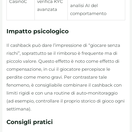
CasinoC
verifica KYC
analisi AI del
avanzata
comportamento
Impatto psicologico
Il cashback può dare l’impressione di “giocare senza
rischi”, soprattutto se il rimborso è frequente ma di
piccolo valore. Questo effetto è noto come effetto di
compensazione, in cui il giocatore percepisce le
perdite come meno gravi. Per contrastare tale
fenomeno, è consigliabile combinare il cashback con
limiti rigidi e con una routine di auto‑monitoraggio
(ad esempio, controllare il proprio storico di gioco ogni
settimana).
Consigli pratici