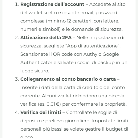
Registrazione dell’account
– Accedete al sito
del wallet scelto e inserite email, password
complessa (minimo 12 caratteri, con lettere,
numeri e simboli) e le domande di sicurezza.
Attivazione della 2FA
– Nelle impostazioni di
sicurezza, scegliete “App di autenticazione”.
Scansionate il QR code con Authy o Google
Authenticator e salvate i codici di backup in un
luogo sicuro.
Collegamento al conto bancario o carta
–
Inserite i dati della carta di credito o del conto
corrente. Alcuni wallet richiedono una piccola
verifica (es. 0,01 €) per confermare la proprietà.
Verifica dei limiti
– Controllate le soglie di
deposito e prelievo giornaliere. Impostate limiti
personali più bassi se volete gestire il budget di
gioco.