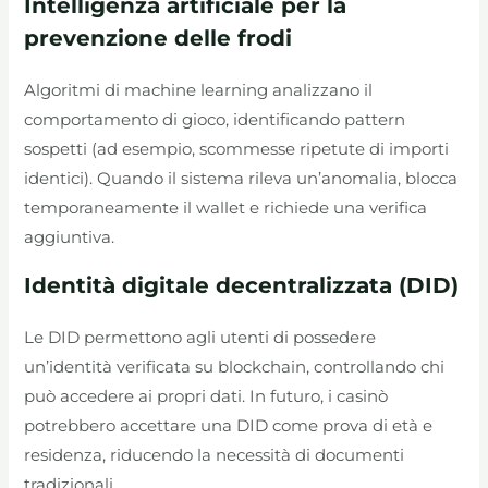
Intelligenza artificiale per la
prevenzione delle frodi
Algoritmi di machine learning analizzano il
comportamento di gioco, identificando pattern
sospetti (ad esempio, scommesse ripetute di importi
identici). Quando il sistema rileva un’anomalia, blocca
temporaneamente il wallet e richiede una verifica
aggiuntiva.
Identità digitale decentralizzata (DID)
Le DID permettono agli utenti di possedere
un’identità verificata su blockchain, controllando chi
può accedere ai propri dati. In futuro, i casinò
potrebbero accettare una DID come prova di età e
residenza, riducendo la necessità di documenti
tradizionali.