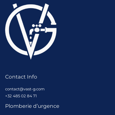
Contact Info
contact@vast-g.com
+32 485 02 84 71
Plomberie d’urgence