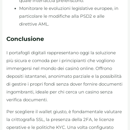
quale interfaccia preferiscono.
Monitorare le evoluzioni legislative europee, in
particolare le modifiche alla PSD2 e alle
direttive AML.
Conclusione
I portafogli digitali rappresentano oggi la soluzione
più sicura e comoda per i principianti che vogliono
immergersi nel mondo dei casinò online. Offrono
depositi istantanei, anonimato parziale e la possibilità
di gestire i propri fondi senza dover fornire documenti
ingombranti, ideale per chi cerca un casino senza
verifica documenti.
Per scegliere il wallet giusto, è fondamentale valutare
la crittografia SSL, la presenza della 2FA, le licenze
operative e le politiche KYC. Una volta configurato