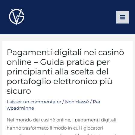
Aller
au
contenu
MAI
ME
Pagamenti digitali nei casinò
online – Guida pratica per
principianti alla scelta del
portafoglio elettronico più
sicuro
Laisser un commentaire
/
Non classé
/ Par
wpadminne
Nel mondo dei casinò online, i pagamenti digitali
hanno trasformato il modo in cui i giocatori