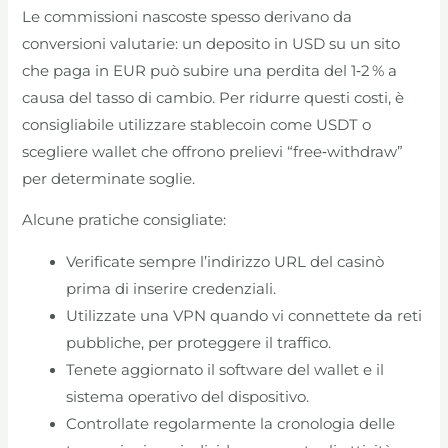
Le commissioni nascoste spesso derivano da
conversioni valutarie: un deposito in USD su un sito
che paga in EUR può subire una perdita del 1‑2 % a
causa del tasso di cambio. Per ridurre questi costi, è
consigliabile utilizzare stablecoin come USDT o
scegliere wallet che offrono prelievi “free‑withdraw”
per determinate soglie.
Alcune pratiche consigliate:
Verificate sempre l’indirizzo URL del casinò
prima di inserire credenziali.
Utilizzate una VPN quando vi connettete da reti
pubbliche, per proteggere il traffico.
Tenete aggiornato il software del wallet e il
sistema operativo del dispositivo.
Controllate regolarmente la cronologia delle