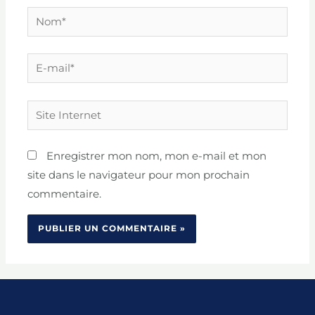
Nom*
E-
mail*
Site
Internet
Enregistrer mon nom, mon e-mail et mon
site dans le navigateur pour mon prochain
commentaire.