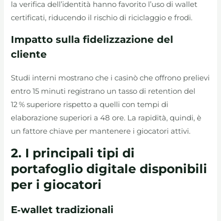
la verifica dell’identità hanno favorito l’uso di wallet
certificati, riducendo il rischio di riciclaggio e frodi.
Impatto sulla fidelizzazione del
cliente
Studi interni mostrano che i casinò che offrono prelievi
entro 15 minuti registrano un tasso di retention del
12 % superiore rispetto a quelli con tempi di
elaborazione superiori a 48 ore. La rapidità, quindi, è
un fattore chiave per mantenere i giocatori attivi.
2. I principali tipi di
portafoglio digitale disponibili
per i giocatori
E‑wallet tradizionali