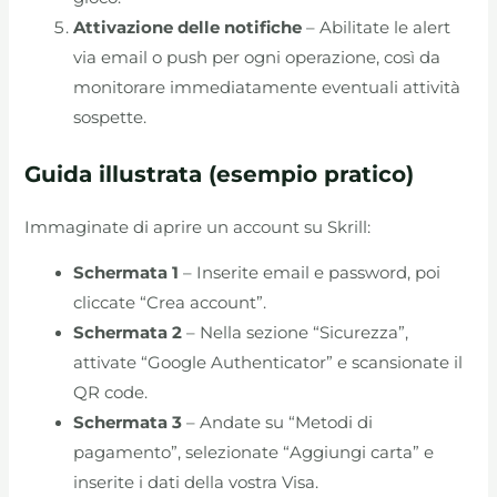
Attivazione delle notifiche
– Abilitate le alert
via email o push per ogni operazione, così da
monitorare immediatamente eventuali attività
sospette.
Guida illustrata (esempio pratico)
Immaginate di aprire un account su Skrill:
Schermata 1
– Inserite email e password, poi
cliccate “Crea account”.
Schermata 2
– Nella sezione “Sicurezza”,
attivate “Google Authenticator” e scansionate il
QR code.
Schermata 3
– Andate su “Metodi di
pagamento”, selezionate “Aggiungi carta” e
inserite i dati della vostra Visa.