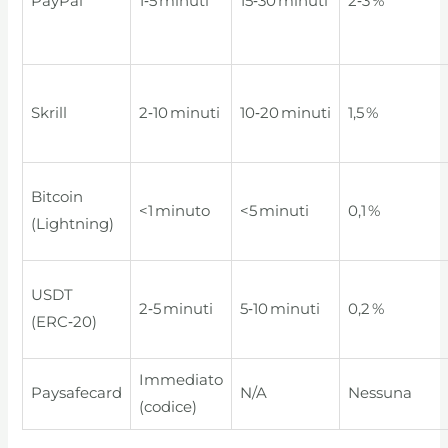
PayPal
1‑5 minuti
15‑30 minuti
2‑3 %
Skrill
2‑10 minuti
10‑20 minuti
1,5 %
Bitcoin
<1 minuto
<5 minuti
0,1 %
(Lightning)
USDT
2‑5 minuti
5‑10 minuti
0,2 %
(ERC‑20)
Immediato
Paysafecard
N/A
Nessuna
(codice)