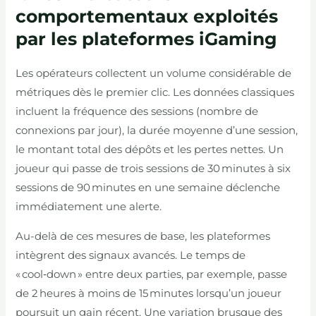
comportementaux exploités
par les plateformes iGaming
Les opérateurs collectent un volume considérable de
métriques dès le premier clic. Les données classiques
incluent la fréquence des sessions (nombre de
connexions par jour), la durée moyenne d’une session,
le montant total des dépôts et les pertes nettes. Un
joueur qui passe de trois sessions de 30 minutes à six
sessions de 90 minutes en une semaine déclenche
immédiatement une alerte.
Au-delà de ces mesures de base, les plateformes
intègrent des signaux avancés. Le temps de
« cool‑down » entre deux parties, par exemple, passe
de 2 heures à moins de 15 minutes lorsqu’un joueur
poursuit un gain récent. Une variation brusque des