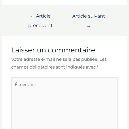
Navigation
←
Article
Article suivant
de
précédent
→
l’article
Laisser un commentaire
Votre adresse e-mail ne sera pas publiée.
Les
champs obligatoires sont indiqués avec
*
Écrivez
ici…