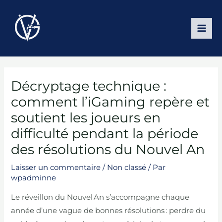
Aller
au
contenu
MAI
ME
Décryptage technique :
comment l’iGaming repère et
soutient les joueurs en
difficulté pendant la période
des résolutions du Nouvel An
Laisser un commentaire
/
Non classé
/ Par
wpadminne
Le réveillon du Nouvel An s’accompagne chaque
année d’une vague de bonnes résolutions : perdre du