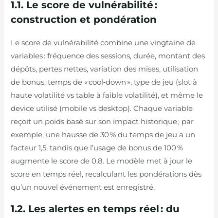
1.1. Le score de vulnérabilité :
construction et pondération
Le score de vulnérabilité combine une vingtaine de
variables : fréquence des sessions, durée, montant des
dépôts, pertes nettes, variation des mises, utilisation
de bonus, temps de « cool‑down », type de jeu (slot à
haute volatilité vs table à faible volatilité), et même le
device utilisé (mobile vs desktop). Chaque variable
reçoit un poids basé sur son impact historique ; par
exemple, une hausse de 30 % du temps de jeu a un
facteur 1,5, tandis que l’usage de bonus de 100 %
augmente le score de 0,8. Le modèle met à jour le
score en temps réel, recalculant les pondérations dès
qu’un nouvel événement est enregistré.
1.2. Les alertes en temps réel : du