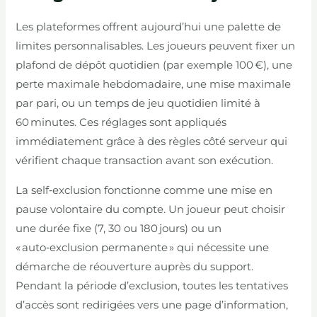
Les plateformes offrent aujourd’hui une palette de
limites personnalisables. Les joueurs peuvent fixer un
plafond de dépôt quotidien (par exemple 100 €), une
perte maximale hebdomadaire, une mise maximale
par pari, ou un temps de jeu quotidien limité à
60 minutes. Ces réglages sont appliqués
immédiatement grâce à des règles côté serveur qui
vérifient chaque transaction avant son exécution.
La self‑exclusion fonctionne comme une mise en
pause volontaire du compte. Un joueur peut choisir
une durée fixe (7, 30 ou 180 jours) ou un
« auto‑exclusion permanente » qui nécessite une
démarche de réouverture auprès du support.
Pendant la période d’exclusion, toutes les tentatives
d’accès sont redirigées vers une page d’information,