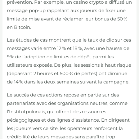
prévention. Par exemple, un casino crypto a diffusé un
message pop‑up rappelant aux joueurs de fixer une
limite de mise avant de réclamer leur bonus de 50 %
en Bitcoin.
Les études de cas montrent que le taux de clic sur ces
messages varie entre 12 % et 18 %, avec une hausse de
9 % de l’adoption de limites de dépôt parmi les
utilisateurs exposés. De plus, les sessions à haut risque
(dépassant 2 heures et 500 € de pertes) ont diminué
de 14 % dans les deux semaines suivant la campagne.
Le succès de ces actions repose en partie sur des
partenariats avec des organisations neutres, comme
l’Institutpolonais, qui offrent des ressources
pédagogiques et des lignes d’assistance. En dirigeant
les joueurs vers ce site, les opérateurs renforcent la
crédibilité de leurs messages sans paraître trop