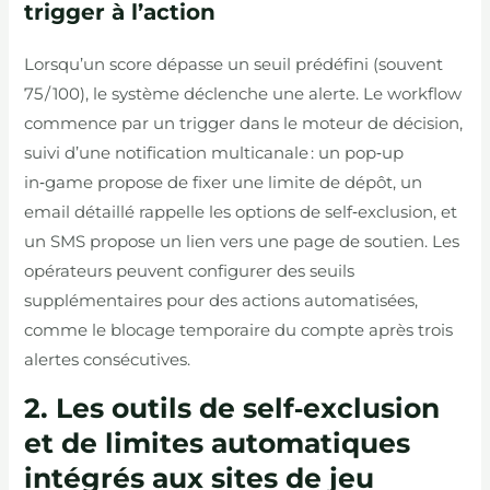
trigger à l’action
Lorsqu’un score dépasse un seuil prédéfini (souvent
75 / 100), le système déclenche une alerte. Le workflow
commence par un trigger dans le moteur de décision,
suivi d’une notification multicanale : un pop‑up
in‑game propose de fixer une limite de dépôt, un
email détaillé rappelle les options de self‑exclusion, et
un SMS propose un lien vers une page de soutien. Les
opérateurs peuvent configurer des seuils
supplémentaires pour des actions automatisées,
comme le blocage temporaire du compte après trois
alertes consécutives.
2. Les outils de self‑exclusion
et de limites automatiques
intégrés aux sites de jeu