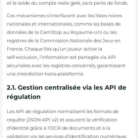
et le solde du compte reste gelé, sans perte de fonds.
Ces mécanismes s’interfacent avec les listes noires
nationales et internationales, comme les bases de
données de la GamStop au Royaume‑Uni ou les
registres de la Commission Nationale des Jeux en
France. Chaque fois qu’un joueur active la
self‑exclusion, l’information est partagée via API
sécurisées avec les registres concernés, garantissant
une interdiction trans‑plateforme.
2.1. Gestion centralisée via les API de
régulation
Les API de régulation normalisent les formats de
requête (JSON‑API v2) et assurent la vérification
d’identité grâce à l’OCR de documents et à la
validation via les services d’identification numérique.