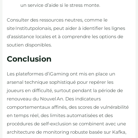
un service d’aide si le stress monte.
Consulter des ressources neutres, comme le
site Institutpolonais, peut aider à identifier les lignes
d’assistance locales et à comprendre les options de
soutien disponibles.
Conclusion
Les plateformes d’iGaming ont mis en place un
arsenal technique sophistiqué pour repérer les
joueurs en difficulté, surtout pendant la période de
renouveau du Nouvel An. Des indicateurs
comportementaux affinés, des scores de vulnérabilité
en temps réel, des limites automatisées et des
procédures de self‑exclusion se combinent avec une
architecture de monitoring robuste basée sur Kafka,