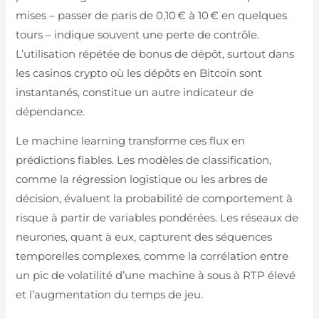
mises – passer de paris de 0,10 € à 10 € en quelques
tours – indique souvent une perte de contrôle.
L’utilisation répétée de bonus de dépôt, surtout dans
les casinos crypto où les dépôts en Bitcoin sont
instantanés, constitue un autre indicateur de
dépendance.
Le machine learning transforme ces flux en
prédictions fiables. Les modèles de classification,
comme la régression logistique ou les arbres de
décision, évaluent la probabilité de comportement à
risque à partir de variables pondérées. Les réseaux de
neurones, quant à eux, capturent des séquences
temporelles complexes, comme la corrélation entre
un pic de volatilité d’une machine à sous à RTP élevé
et l’augmentation du temps de jeu.