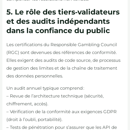
5. Le rôle des tiers‑validateurs
et des audits indépendants
dans la confiance du public
Les certifications du Responsible Gambling Council
(RGC) sont devenues des références de conformité.
Elles exigent des audits de code source, de processus
de gestion des limites et de la chaîne de traitement
des données personnelles.
Un audit annuel typique comprend :
– Revue de l’architecture technique (sécurité,
chiffrement, accès).
– Vérification de la conformité aux exigences GDPR
(droit à l’oubli, portabilité).
– Tests de pénétration pour s’assurer que les API de