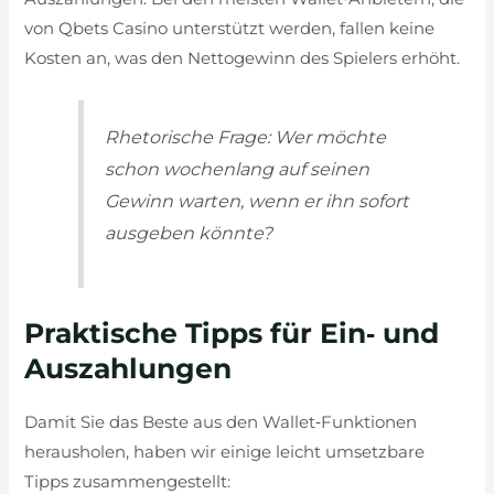
von Qbets Casino unterstützt werden, fallen keine
Kosten an, was den Nettogewinn des Spielers erhöht.
Rhetorische Frage: Wer möchte
schon wochenlang auf seinen
Gewinn warten, wenn er ihn sofort
ausgeben könnte?
Praktische Tipps für Ein‑ und
Auszahlungen
Damit Sie das Beste aus den Wallet‑Funktionen
herausholen, haben wir einige leicht umsetzbare
Tipps zusammengestellt: