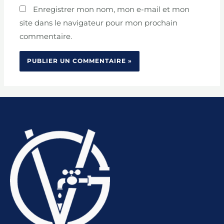
Enregistrer mon nom, mon e-mail et mon
site dans le navigateur pour mon prochain
commentaire.