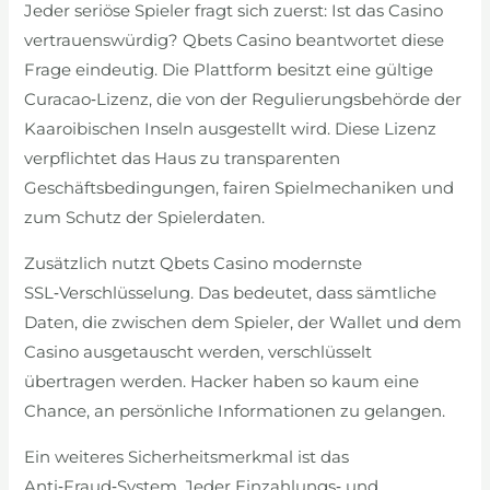
Jeder seriöse Spieler fragt sich zuerst: Ist das Casino
vertrauenswürdig? Qbets Casino beantwortet diese
Frage eindeutig. Die Plattform besitzt eine gültige
Curacao‑Lizenz, die von der Regulierungsbehörde der
Kaa­roibischen Inseln ausgestellt wird. Diese Lizenz
verpflichtet das Haus zu transparenten
Geschäftsbedingungen, fairen Spielmechaniken und
zum Schutz der Spielerdaten.
Zusätzlich nutzt Qbets Casino modernste
SSL‑Verschlüsselung. Das bedeutet, dass sämtliche
Daten, die zwischen dem Spieler, der Wallet und dem
Casino ausgetauscht werden, verschlüsselt
übertragen werden. Hacker haben so kaum eine
Chance, an persönliche Informationen zu gelangen.
Ein weiteres Sicherheitsmerkmal ist das
Anti‑Fraud‑System. Jeder Einzahlungs‑ und