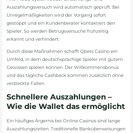
Auszahlungsversuch wird automatisch geprüft. Bei
Unregelmäßigkeiten wird der Vorgang sofort
gestoppt und ein Kundenberater kontaktiert den
Spieler. So werden Betrugsversuche frühzeitig
erkannt und verhindert.
Durch diese Maßnahmen schafft Qbets Casino ein
Umfeld, in dem deutschsprachige Spieler mit gutem
Gewissen spielen können. Der Willkommensbonus
und das tägliche Cashback kommen zusätzlich ohne
versteckte Fallen.
Schnellere Auszahlungen –
Wie die Wallet das ermöglicht
Ein häufiges Ärgernis bei Online‑Casinos sind lange
Auszahlungszeiten. Traditionelle Banküberweisungen