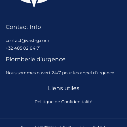
Contact Info
contact@vast-g.com
+32 485 02 84 71
Plomberie d’urgence
Nous sommes ouvert 24/7 pour les appel d’urgence
Liens utiles
Politique de Confidentialité