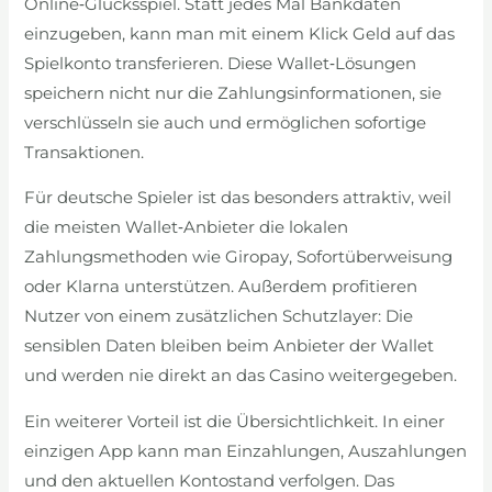
Online‑Glücksspiel. Statt jedes Mal Bankdaten
einzugeben, kann man mit einem Klick Geld auf das
Spielkonto transferieren. Diese Wallet‑Lösungen
speichern nicht nur die Zahlungsinformationen, sie
verschlüsseln sie auch und ermöglichen sofortige
Transaktionen.
Für deutsche Spieler ist das besonders attraktiv, weil
die meisten Wallet‑Anbieter die lokalen
Zahlungsmethoden wie Giropay, Sofortüberweisung
oder Klarna unterstützen. Außerdem profitieren
Nutzer von einem zusätzlichen Schutzlayer: Die
sensiblen Daten bleiben beim Anbieter der Wallet
und werden nie direkt an das Casino weitergegeben.
Ein weiterer Vorteil ist die Übersichtlichkeit. In einer
einzigen App kann man Einzahlungen, Auszahlungen
und den aktuellen Kontostand verfolgen. Das