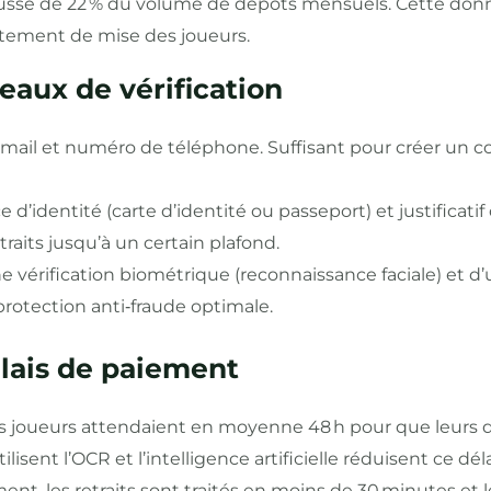
usse de 22 % du volume de dépôts mensuels. Cette donn
tement de mise des joueurs.
iveaux de vérification
‑mail et numéro de téléphone. Suffisant pour créer un co
ce d’identité (carte d’identité ou passeport) et justificatif
traits jusqu’à un certain plafond.
ne vérification biométrique (reconnaissance faciale) et d’
rotection anti‑fraude optimale.
élais de paiement
 les joueurs attendaient en moyenne 48 h pour que leurs
lisent l’OCR et l’intelligence artificielle réduisent ce délai
t, les retraits sont traités en moins de 30 minutes et l