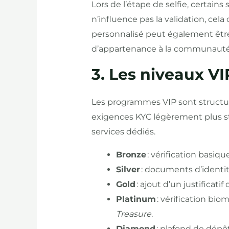
Lors de l’étape de selfie, certains 
n’influence pas la validation, ce
personnalisé peut également être
d’appartenance à la communauté
3. Les niveaux VIP
Les programmes VIP sont structuré
exigences KYC légèrement plus str
services dédiés.
Bronze
: vérification basiqu
Silver
: documents d’identi
Gold
: ajout d’un justificatif
Platinum
: vérification bi
Treasure
.
Diamond
: plafond de dépôt