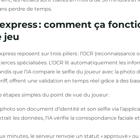
sans perdre de temps.
n express : comment ça foncti
e jeu
xpress reposent sur trois piliers : l’OCR (reconnaissance 
API tierces spécialisées. L’OCR lit automatiquement les in
 tandis que l’IA compare le selfie du joueur avec la pho
iff, offrent une validation en temps réel grâce à des ba
 étapes simples du point de vue du joueur :
 photo son document d’identité et son selfie via l’applica
rait les données, l’IA vérifie la correspondance faciale e
x minutes, le serveur renvoie un statut « approuvé » ou « 