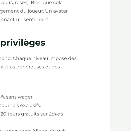
(cœurs, roses). Bien que cela
gagement du joueur. Un avatar
donnant un sentiment
 privilèges
Diamond. Chaque niveau impose des
ent plus généreuses et des
 % sans wager.
 tournois exclusifs.
20 tours gratuits sur
Love’s
nts physiques (dîners de gala,