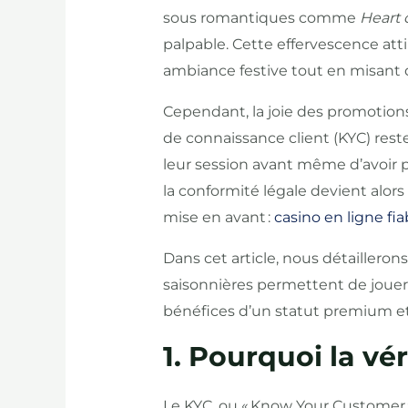
sous romantiques comme
Heart 
palpable. Cette effervescence att
ambiance festive tout en misant de
Cependant, la joie des promotions
de connaissance client (KYC) res
leur session avant même d’avoir p
la conformité légale devient alors
mise en avant :
casino en ligne fia
Dans cet article, nous détailleron
saisonnières permettent de jouer 
bénéfices d’un statut premium et
1. Pourquoi la vé
Le KYC, ou « Know Your Customer »