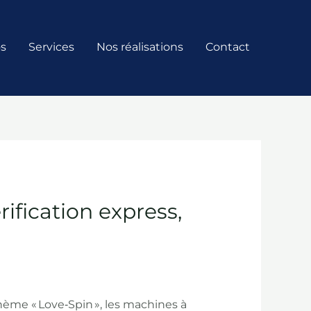
os
Services
Nos réalisations
Contact
rification express,
 thème « Love‑Spin », les machines à