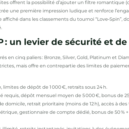
sites offrent la possibilité d’ajouter un filtre romantique 
la crée une première impression ludique et renforce l’en
 affiché dans les classements du tournoi “Love‑Spin”, 
.
 : un levier de sécurité et de
s en cinq paliers : Bronze, Silver, Gold, Platinum et 
ictes, mais offre en contrepartie des limites de paiem
e, limites de dépôt de 1 000 €, retraits sous 24 h.
té requis, dépôt mensuel moyen de 5 000 €, bonus de 25
 de domicile, retrait prioritaire (moins de 12 h), accès à des
ométrique, gestionnaire de compte dédié, bonus de 50 % + 
 illimité, retraits instantanés, invitations à des événeme