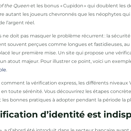
of the Queen
et les bonus « Cupidon » qui doublent les 
ire autant les joueurs chevronnés que les néophytes qui
 l’argent réel.
 ne doit pas masquer le problème récurrent : la sécurit
tent souvent perçues comme longues et fastidieuses, a
lacé leur première mise. Un site qui propose une vérific
 un atout majeur. Pour illustrer ce point, voici un exempl
ble
.
s comment la vérification express, les différents niveaux
en toute sérénité. Vous découvrirez les étapes concrètes
 les bonnes pratiques à adopter pendant la période la p
rification d’identité est ind
, a d’abord été introduit dans le secteur bancaire avant