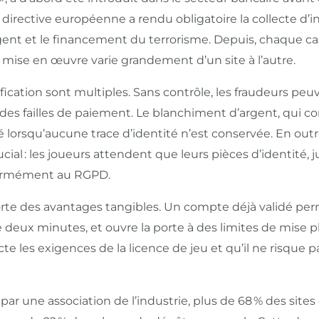
a directive européenne a rendu obligatoire la collecte d’i
gent et le financement du terrorisme. Depuis, chaque cas
a mise en œuvre varie grandement d’un site à l’autre.
rification sont multiples. Sans contrôle, les fraudeurs pe
es failles de paiement. Le blanchiment d’argent, qui consi
té lorsqu’aucune trace d’identité n’est conservée. En out
ial : les joueurs attendent que leurs pièces d’identité, j
formément au RGPD.
pporte des avantages tangibles. Un compte déjà validé pe
eux minutes, et ouvre la porte à des limites de mise plu
ecte les exigences de la licence de jeu et qu’il ne risque 
r une association de l’industrie, plus de 68 % des sites 