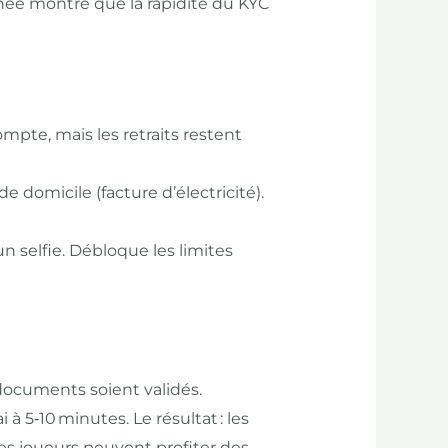
ée montre que la rapidité du KYC
mpte, mais les retraits restent
 de domicile (facture d’électricité).
un selfie. Débloque les limites
 documents soient validés.
 à 5‑10 minutes. Le résultat : les
es joueurs peuvent profiter des