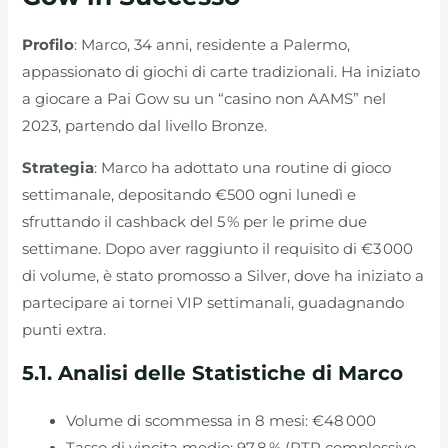
Profilo
: Marco, 34 anni, residente a Palermo,
appassionato di giochi di carte tradizionali. Ha iniziato
a giocare a Pai Gow su un “casino non AAMS” nel
2023, partendo dal livello Bronze.
Strategia
: Marco ha adottato una routine di gioco
settimanale, depositando €500 ogni lunedì e
sfruttando il cashback del 5 % per le prime due
settimane. Dopo aver raggiunto il requisito di €3 000
di volume, è stato promosso a Silver, dove ha iniziato a
partecipare ai tornei VIP settimanali, guadagnando
punti extra.
5.1. Analisi delle Statistiche di Marco
Volume di scommessa in 8 mesi: €48 000