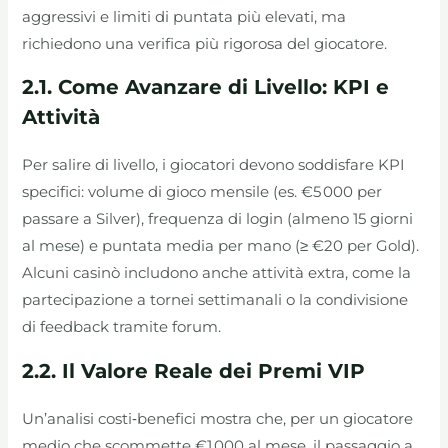
aggressivi e limiti di puntata più elevati, ma
richiedono una verifica più rigorosa del giocatore.
2.1. Come Avanzare di Livello: KPI e
Attività
Per salire di livello, i giocatori devono soddisfare KPI
specifici: volume di gioco mensile (es. €5 000 per
passare a Silver), frequenza di login (almeno 15 giorni
al mese) e puntata media per mano (≥ €20 per Gold).
Alcuni casinò includono anche attività extra, come la
partecipazione a tornei settimanali o la condivisione
di feedback tramite forum.
2.2. Il Valore Reale dei Premi VIP
Un’analisi costi‑benefici mostra che, per un giocatore
medio che scommette €1 000 al mese, il passaggio a