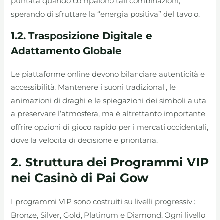
puntata quando compaiono tali combinazioni,
sperando di sfruttare la “energia positiva” del tavolo.
1.2. Trasposizione Digitale e
Adattamento Globale
Le piattaforme online devono bilanciare autenticità e
accessibilità. Mantenere i suoni tradizionali, le
animazioni di draghi e le spiegazioni dei simboli aiuta
a preservare l’atmosfera, ma è altrettanto importante
offrire opzioni di gioco rapido per i mercati occidentali,
dove la velocità di decisione è prioritaria.
2. Struttura dei Programmi VIP
nei Casinò di Pai Gow
I programmi VIP sono costruiti su livelli progressivi:
Bronze, Silver, Gold, Platinum e Diamond. Ogni livello