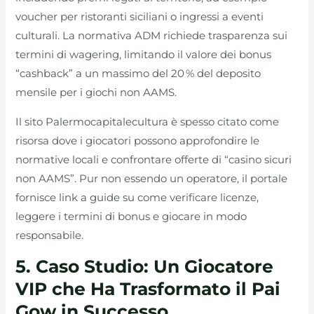
voucher per ristoranti siciliani o ingressi a eventi
culturali. La normativa ADM richiede trasparenza sui
termini di wagering, limitando il valore dei bonus
“cashback” a un massimo del 20 % del deposito
mensile per i giochi non AAMS.
Il sito Palermocapitalecultura è spesso citato come
risorsa dove i giocatori possono approfondire le
normative locali e confrontare offerte di “casino sicuri
non AAMS”. Pur non essendo un operatore, il portale
fornisce link a guide su come verificare licenze,
leggere i termini di bonus e giocare in modo
responsabile.
5. Caso Studio: Un Giocatore
VIP che Ha Trasformato il Pai
Gow in Successo