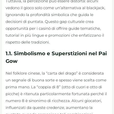
Tuttavia, la percezione può essere distorta: alcuni
vedono il gioco solo come un’alternativa al blackjack,
ignorando la profondità simbolica che guida le
decisioni di puntata. Questo gap culturale crea
opportunità per i casinò di offrire guide tematiche,
tutorial in più lingue e promozioni che enfatizzano il
rispetto delle tradizioni.
1.1. Simbolismo e Superstizioni nel Pai
Gow
Nel folklore cinese, la “carta del drago” è considerata
un segnale di buona sorte e spesso viene scelta come
prima mano. La “coppia di 8” (otto di cuori e otto di
picche) è ritenuta particolarmente fortunata perché il
numero 8 è sinonimo di ricchezza. Alcuni giocatori,
influenzati da queste credenze, aumentano la