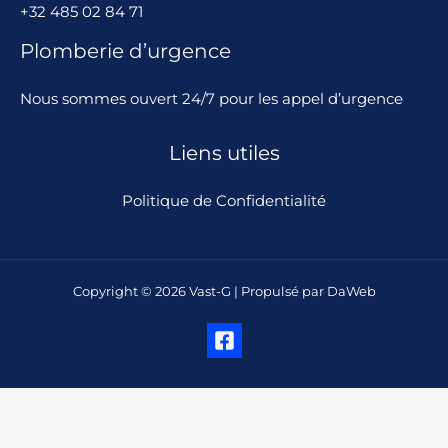
+32 485 02 84 71
Plomberie d’urgence
Nous sommes ouvert 24/7 pour les appel d’urgence
Liens utiles
Politique de Confidentialité
Copyright © 2026 Vast-G | Propulsé par
DaWeb