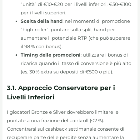
“unità” di €10‑€20 per i livelli inferiori, €50‑€100
per i livelli superiori.
Scelta della hand
: nei momenti di promozione
“high‑roller”, puntare sulla split‑hand per
aumentare il potenziale RTP (che può superare
il 98 % con bonus).
Timing delle promozioni
: utilizzare i bonus di
ricarica quando il tasso di conversione è più alto
(es. 30 % extra su depositi di €500 o più).
3.1. Approccio Conservatore per i
Livelli Inferiori
I giocatori Bronze e Silver dovrebbero limitare le
puntate a una frazione del bankroll (≤ 2 %).
Concentrarsi sul cashback settimanale consente di
recuperare parte delle perdite senza aumentare la