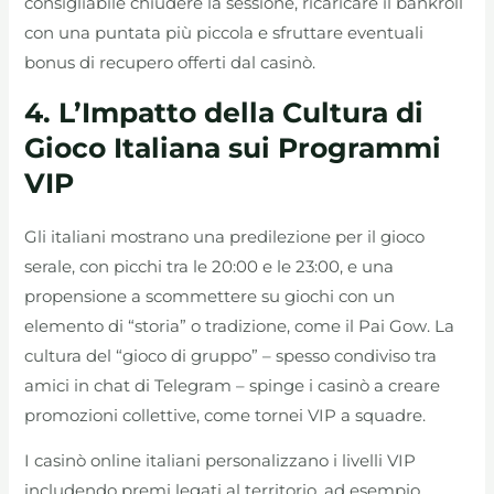
consigliabile chiudere la sessione, ricaricare il bankroll
con una puntata più piccola e sfruttare eventuali
bonus di recupero offerti dal casinò.
4. L’Impatto della Cultura di
Gioco Italiana sui Programmi
VIP
Gli italiani mostrano una predilezione per il gioco
serale, con picchi tra le 20:00 e le 23:00, e una
propensione a scommettere su giochi con un
elemento di “storia” o tradizione, come il Pai Gow. La
cultura del “gioco di gruppo” – spesso condiviso tra
amici in chat di Telegram – spinge i casinò a creare
promozioni collettive, come tornei VIP a squadre.
I casinò online italiani personalizzano i livelli VIP
includendo premi legati al territorio, ad esempio