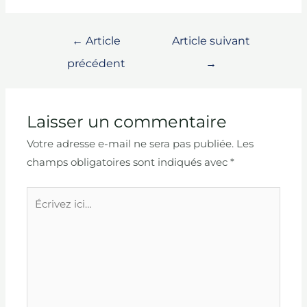
Navigation
←
Article
Article suivant
de
précédent
→
l’article
Laisser un commentaire
Votre adresse e-mail ne sera pas publiée.
Les
champs obligatoires sont indiqués avec
*
Écrivez
ici…