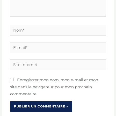
Nom*
E-
mail*
Site
Internet
Enregistrer mon nom, mon e-mail et mon
site dans le navigateur pour mon prochain
commentaire.