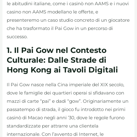
le abitudini italiane, come i casinò non AAMS e i nuovi
casino non AAMS modellano le offerte, e
presenteremo un caso studio concreto di un giocatore
che ha trasformato il Pai Gow in un percorso di
successo.
1. Il Pai Gow nel Contesto
Culturale: Dalle Strade di
Hong Kong ai Tavoli Digitali
Il Pai Gow nasce nella Cina imperiale del XIX secolo,
dove le famiglie dei quartieri operai si sfidavano con
mazzi di carte “pai” e dadi “gow”. Originariamente un
passatempo di strada, il gioco fu introdotto nei primi
casinò di Macao negli anni ’30, dove le regole furono
standardizzate per attrarre una clientela
internazionale. Con l’avvento di Internet, le