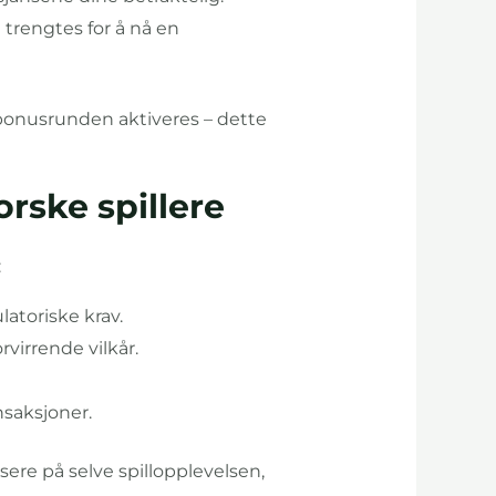
 trengtes for å nå en
 bonusrunden aktiveres – dette
orske spillere
:
latoriske krav.
virrende vilkår.
nsaksjoner.
re på selve spillopplevelsen,