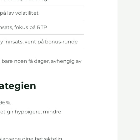
å lav volatilitet
nsats, fokus på RTP
øy innsats, vent på bonus‑runde
å bare noen få dager, avhengig av
rategien
96 %.
litet gir hyppigere, mindre
sjansene dine betraktelig.