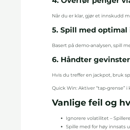
4. Overfør penger vi
Når du er klar, gjør et innskudd 
5. Spill med optimal
Basert på demo‑analysen, spill me
6. Håndter gevinster
Hvis du treffer en jackpot, bruk 
Quick Win: Aktiver “tap‑grense” i 
Vanlige feil og 
Ignorere volatilitet – Spiller
Spille med for høy innsats ut