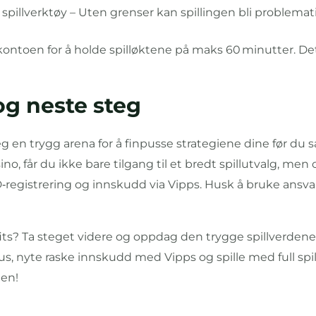
pillverktøy – Uten grenser kan spillingen bli problemati
 kontoen for å holde spilløktene på maks 60 minutter. Det
g neste steg
 en trygg arena for å finpusse strategiene dine før du s
no, får du ikke bare tilgang til et bredt spillutvalg, m
‑registrering og innskudd via Vipps. Husk å bruke ansvarl
ts? Ta steget videre og oppdag den trygge spillverden
s, nyte raske innskudd med Vipps og spille med full spil
ten!