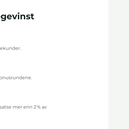
‑gevinst
 sekunder.
 bonusrundene.
 satse mer enn 2 % av