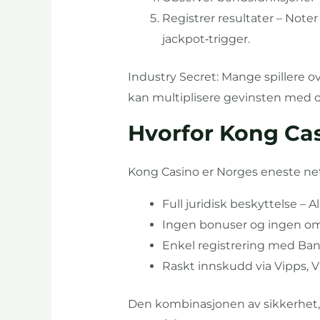
Registrer resultater – Noter
jackpot‑trigger.
Industry Secret: Mange spillere o
kan multiplisere gevinsten med o
Hvorfor Kong Casi
Kong Casino er Norges eneste nettc
Full juridisk beskyttelse – A
Ingen bonuser og ingen oms
Enkel registrering med BankI
Raskt innskudd via Vipps, V
Den kombinasjonen av sikkerhet, 