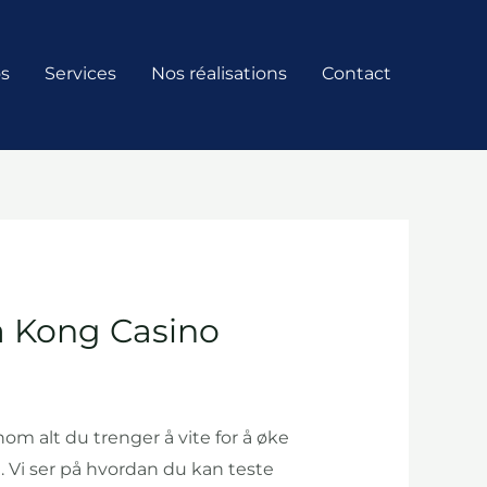
os
Services
Nos réalisations
Contact
å Kong Casino
om alt du trenger å vite for å øke
 Vi ser på hvordan du kan teste