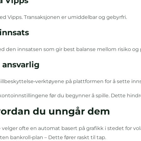
a Vipps
med Vipps. Transaksjonen er umiddelbar og gebyrfri.
 innsats
d den innsatsen som gir best balanse mellom risiko og p
 ansvarlig
spillbeskyttelse‑verktøyene på plattformen for å sette in
kontoinnstillingene før du begynner å spille. Dette hindr
hvordan du unngår dem
e velger ofte en automat basert på grafikk i stedet for vola
en bankroll‑plan – Dette fører raskt til tap.