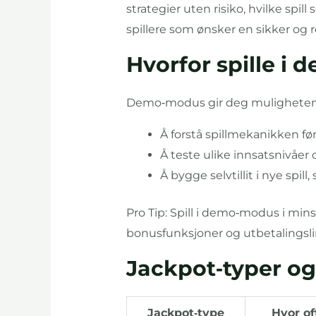
strategier uten risiko, hvilke spi
spillere som ønsker en sikker og 
Hvorfor spille i
Demo‑modus gir deg muligheten til
Å forstå spillmekanikken før
Å teste ulike innsatsnivåer 
Å bygge selvtillit i nye spi
Pro Tip: Spill i demo‑modus i minst
bonusfunksjoner og utbetalingslin
Jackpot‑typer og
Jackpot‑type
Hvor of