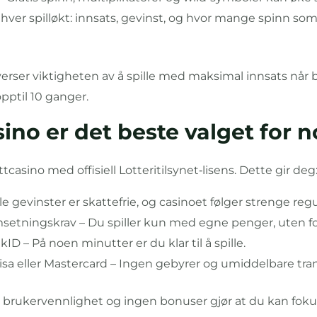
 hver spilløkt: innsats, gevinst, og hvor mange spinn som
verser viktigheten av å spille med maksimal innsats når
pptil 10 ganger.
no er det beste valget for n
asino med offisiell Lotteritilsynet‑lisens. Dette gir deg
lle gevinster er skattefrie, og casinoet følger strenge regu
etningskrav – Du spiller kun med egne penger, uten for
D – På noen minutter er du klar til å spille.
isa eller Mastercard – Ingen gebyrer og umiddelbare tra
brukervennlighet og ingen bonuser gjør at du kan fokuse