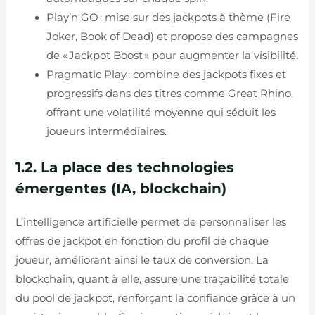
Play’n GO : mise sur des jackpots à thème (Fire
Joker, Book of Dead) et propose des campagnes
de « Jackpot Boost » pour augmenter la visibilité.
Pragmatic Play : combine des jackpots fixes et
progressifs dans des titres comme Great Rhino,
offrant une volatilité moyenne qui séduit les
joueurs intermédiaires.
1.2. La place des technologies
émergentes (IA, blockchain)
L’intelligence artificielle permet de personnaliser les
offres de jackpot en fonction du profil de chaque
joueur, améliorant ainsi le taux de conversion. La
blockchain, quant à elle, assure une traçabilité totale
du pool de jackpot, renforçant la confiance grâce à un