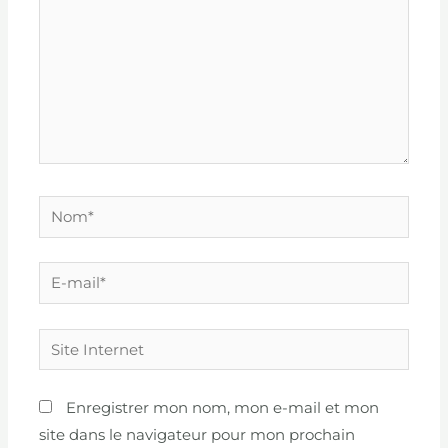
Nom*
E-
mail*
Site
Internet
Enregistrer mon nom, mon e-mail et mon
site dans le navigateur pour mon prochain