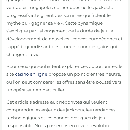
véritables mégapoles numériques où les jackpots
progressifs atteignent des sommes qui frôlent le
mythe du « gagner sa vie ». Cette dynamique
s’explique par l’allongement de la durée de jeu, le
développement de nouvelles licences européennes et
l’appétit grandissant des joueurs pour des gains qui
changent la vie.
Pour ceux qui souhaitent explorer ces opportunités, le
site
casino en ligne
propose un point d’entrée neutre,
où l’on peut comparer les offres sans être poussé vers
un opérateur en particulier.
Cet article s’adresse aux néophytes qui veulent
comprendre les enjeux des jackpots, les tendances
technologiques et les bonnes pratiques de jeu
responsable. Nous passerons en revue l’évolution du