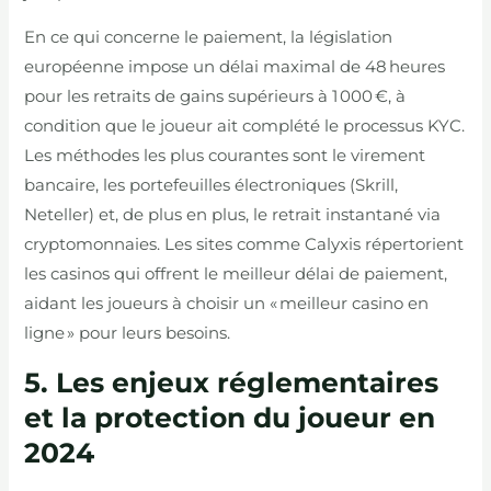
En ce qui concerne le paiement, la législation
européenne impose un délai maximal de 48 heures
pour les retraits de gains supérieurs à 1 000 €, à
condition que le joueur ait complété le processus KYC.
Les méthodes les plus courantes sont le virement
bancaire, les portefeuilles électroniques (Skrill,
Neteller) et, de plus en plus, le retrait instantané via
cryptomonnaies. Les sites comme Calyxis répertorient
les casinos qui offrent le meilleur délai de paiement,
aidant les joueurs à choisir un « meilleur casino en
ligne » pour leurs besoins.
5. Les enjeux réglementaires
et la protection du joueur en
2024