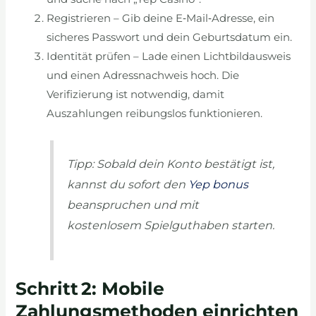
Registrieren – Gib deine E‑Mail‑Adresse, ein
sicheres Passwort und dein Geburtsdatum ein.
Identität prüfen – Lade einen Lichtbildausweis
und einen Adressnachweis hoch. Die
Verifizierung ist notwendig, damit
Auszahlungen reibungslos funktionieren.
Tipp: Sobald dein Konto bestätigt ist,
kannst du sofort den
Yep bonus
beanspruchen und mit
kostenlosem Spielguthaben starten.
Schritt 2: Mobile
Zahlungsmethoden einrichten