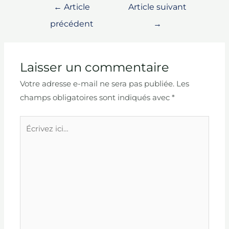
Navigation
←
Article
Article suivant
de
précédent
→
l’article
Laisser un commentaire
Votre adresse e-mail ne sera pas publiée.
Les
champs obligatoires sont indiqués avec
*
Écrivez
ici…