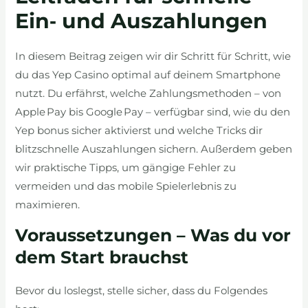
Ein‑ und Auszahlungen
In diesem Beitrag zeigen wir dir Schritt für Schritt, wie
du das Yep Casino optimal auf deinem Smartphone
nutzt. Du erfährst, welche Zahlungsmethoden – von
Apple Pay bis Google Pay – verfügbar sind, wie du den
Yep bonus sicher aktivierst und welche Tricks dir
blitzschnelle Auszahlungen sichern. Außerdem geben
wir praktische Tipps, um gängige Fehler zu
vermeiden und das mobile Spielerlebnis zu
maximieren.
Voraussetzungen – Was du vor
dem Start brauchst
Bevor du loslegst, stelle sicher, dass du Folgendes