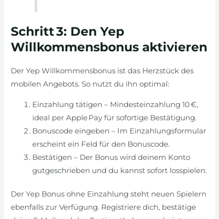
Schritt 3: Den Yep
Willkommensbonus aktivieren
Der Yep Willkommensbonus ist das Herzstück des
mobilen Angebots. So nutzt du ihn optimal:
Einzahlung tätigen – Mindesteinzahlung 10 €,
ideal per Apple Pay für sofortige Bestätigung.
Bonuscode eingeben – Im Einzahlungsformular
erscheint ein Feld für den Bonuscode.
Bestätigen – Der Bonus wird deinem Konto
gutgeschrieben und du kannst sofort losspielen.
Der Yep Bonus ohne Einzahlung steht neuen Spielern
ebenfalls zur Verfügung. Registriere dich, bestätige