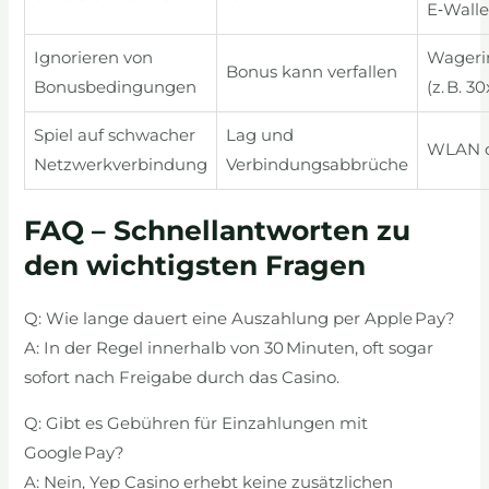
E‑Walle
Ignorieren von
Wageri
Bonus kann verfallen
Bonusbedingungen
(z. B. 3
Spiel auf schwacher
Lag und
WLAN o
Netzwerkverbindung
Verbindungsabbrüche
FAQ – Schnellantworten zu
den wichtigsten Fragen
Q: Wie lange dauert eine Auszahlung per Apple Pay?
A: In der Regel innerhalb von 30 Minuten, oft sogar
sofort nach Freigabe durch das Casino.
Q: Gibt es Gebühren für Einzahlungen mit
Google Pay?
A: Nein, Yep Casino erhebt keine zusätzlichen