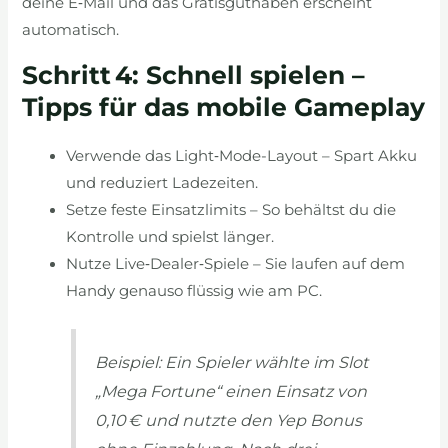
deine E‑Mail und das Gratisguthaben erscheint
automatisch.
Schritt 4: Schnell spielen –
Tipps für das mobile Gameplay
Verwende das Light‑Mode-Layout – Spart Akku
und reduziert Ladezeiten.
Setze feste Einsatzlimits – So behältst du die
Kontrolle und spielst länger.
Nutze Live‑Dealer‑Spiele – Sie laufen auf dem
Handy genauso flüssig wie am PC.
Beispiel: Ein Spieler wählte im Slot
„Mega Fortune“ einen Einsatz von
0,10 € und nutzte den Yep Bonus