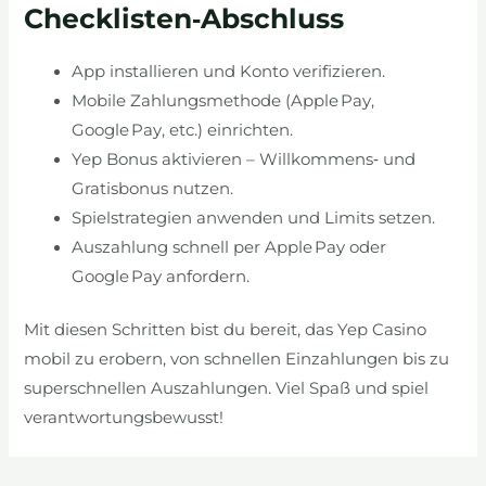
Checklisten‑Abschluss
App installieren und Konto verifizieren.
Mobile Zahlungsmethode (Apple Pay,
Google Pay, etc.) einrichten.
Yep Bonus aktivieren – Willkommens‑ und
Gratisbonus nutzen.
Spielstrategien anwenden und Limits setzen.
Auszahlung schnell per Apple Pay oder
Google Pay anfordern.
Mit diesen Schritten bist du bereit, das Yep Casino
mobil zu erobern, von schnellen Einzahlungen bis zu
superschnellen Auszahlungen. Viel Spaß und spiel
verantwortungsbewusst!